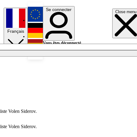
Se connecter
Close menu
English
Français
Deutsch
Vous êtes déconnecté.
Se connecter
Español
Lumières éteintes
liste Volen Siderov.
liste Volen Siderov.