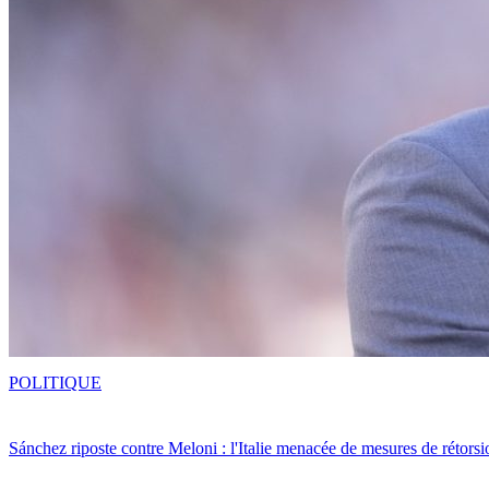
POLITIQUE
Sánchez riposte contre Meloni : l'Italie menacée de mesures de rétorsi