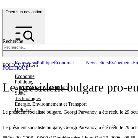
Open sub navigation
Recherche
Rapporteur
Politique
Économie
Newsletters
Evénements
Em
POLICY AREAS
POLITIQUE
Economie
Politique
Le président bulgare pro-eu
Agriculture et Alimentation
Santé
Technologies
Energie, Environnement et Transport
Défense
Le président socialiste bulgare, Georgi Parvanov, a été réélu le 29 octo
Le président socialiste bulgare, Georgi Parvanov, a été réélu le 29 octo
Oct 30, 2006 - 06:00
Dernière mise à jour: Oct 30, 2006 - 08:55