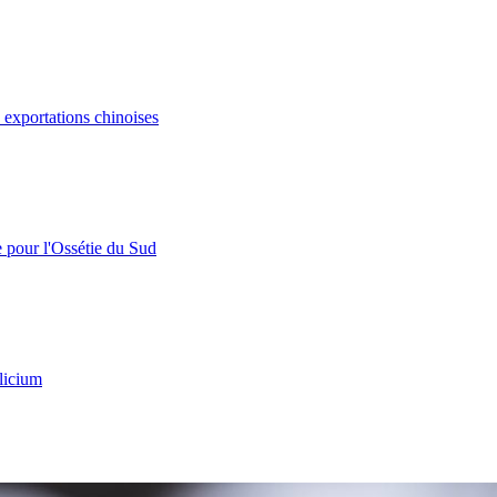
s exportations chinoises
e pour l'Ossétie du Sud
licium