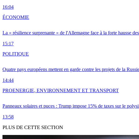
16:04
ÉCONOMIE
La « résilience surprenante » de l'Allemagne face à la forte hausse de
15:17
POLITIQUE
Quatre pays européens mettent en garde contre les projets de la Russi
14:44
PRO
ENERGIE, ENVIRONNEMENT ET TRANSPORT
Panneaux solaires et puces : Trump impose 15% de taxes sur le polysi
13:58
PLUS DE CETTE SECTION