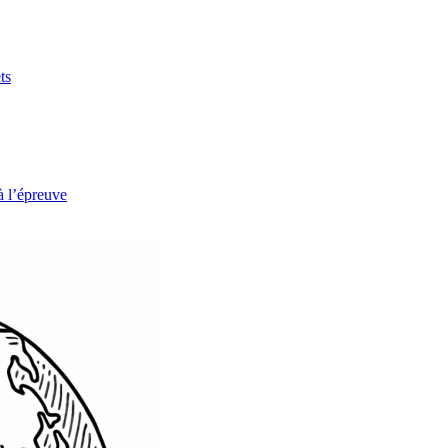
ts
à l’épreuve