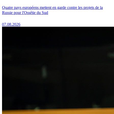
Quatre pays européens mettent en garde contre les projets de la
Russie pour l'Ossétie du Sud
07.08.2026