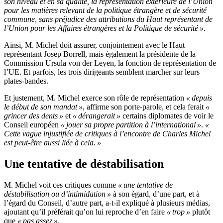
son niveau et en sa qualité, la représentation extérieure de l’Union
pour les matières relevant de la politique étrangère et de sécurité
commune, sans préjudice des attributions du Haut représentant de
l’Union pour les Affaires étrangères et la Politique de sécurité »
.
Ainsi, M. Michel doit assurer, conjointement avec le Haut
représentant Josep Borrell, mais également la présidente de la
Commission Ursula von der Leyen, la fonction de représentation de
l’UE. Et parfois, les trois dirigeants semblent marcher sur leurs
plates-bandes.
Et justement, M. Michel exerce son rôle de représentation
« depuis
le début de son mandat »
, affirme son porte-parole, et cela ferait
«
grincer des dents »
et
« dérangerait »
certains diplomates de voir le
Conseil européen
« jouer sa propre partition à l’international »
.
«
Cette vague injustifiée de critiques à l’encontre de Charles Michel
est peut-être aussi liée à cela. »
Une tentative de déstabilisation
M. Michel voit ces critiques comme
« une tentative de
déstabilisation ou d’intimidation »
à son égard, d’une part, et à
l’égard du Conseil, d’autre part, a-t-il expliqué à plusieurs médias,
ajoutant qu’il préférait qu’on lui reproche d’en faire
« trop »
plutôt
que
« pas assez »
.