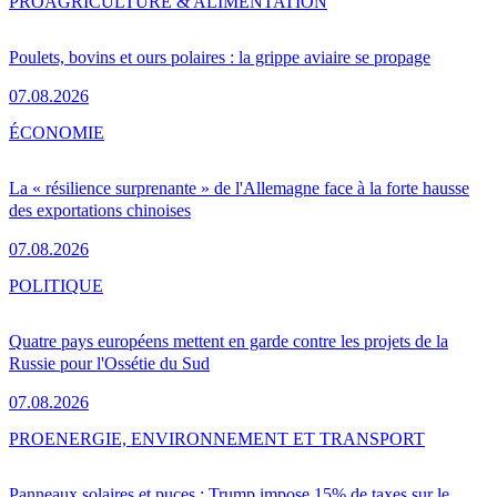
PRO
AGRICULTURE & ALIMENTATION
Poulets, bovins et ours polaires : la grippe aviaire se propage
07.08.2026
ÉCONOMIE
La « résilience surprenante » de l'Allemagne face à la forte hausse
des exportations chinoises
07.08.2026
POLITIQUE
Quatre pays européens mettent en garde contre les projets de la
Russie pour l'Ossétie du Sud
07.08.2026
PRO
ENERGIE, ENVIRONNEMENT ET TRANSPORT
Panneaux solaires et puces : Trump impose 15% de taxes sur le