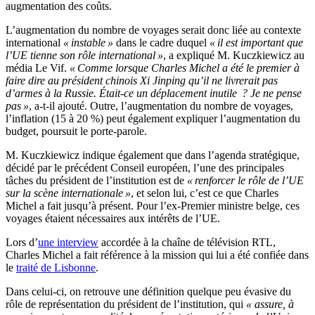
augmentation des coûts.
L’augmentation du nombre de voyages serait donc liée au contexte
international
« instable »
dans le cadre duquel
« il est important que
l’UE tienne son rôle international »
, a expliqué M. Kuczkiewicz au
média Le Vif.
« Comme lorsque Charles Michel a été le premier à
faire dire au président chinois Xi Jinping qu’il ne livrerait pas
d’armes à la Russie. Était-ce un déplacement inutile ? Je ne pense
pas »
, a-t-il ajouté. Outre, l’augmentation du nombre de voyages,
l’inflation (15 à 20 %) peut également expliquer l’augmentation du
budget, poursuit le porte-parole.
M. Kuczkiewicz indique également que dans l’agenda stratégique,
décidé par le précédent Conseil européen, l’une des principales
tâches du président de l’institution est de
« renforcer le rôle de l’UE
sur la scène internationale »
, et selon lui, c’est ce que Charles
Michel a fait jusqu’à présent. Pour l’ex-Premier ministre belge, ces
voyages étaient nécessaires aux intérêts de l’UE.
Lors d’
une interview
accordée à la chaîne de télévision RTL,
Charles Michel a fait référence à la mission qui lui a été confiée dans
le
traité de Lisbonne
.
Dans celui-ci, on retrouve une définition quelque peu évasive du
rôle de représentation du président de l’institution, qui
« assure, à