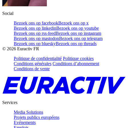
Social
Bezoek ons op facebook
Bezoek ons op x
Bezoek ons op linkedin
Bezoek ons op youtube
Bezoek ons op rss-feed
Bezoek ons op instagram
Bezoek ons op mastodon
Bezoek ons op telegram
Bezoek ons op bluesky
Bezoek ons op threads
©
2026
Euractiv FR
Politique de confidentialité
Politique cookies
Conditions générales
Conditions d’abonnement
Conditions de vente
Services
Media Solutions
Projets publics européens
Evénements
Emplois