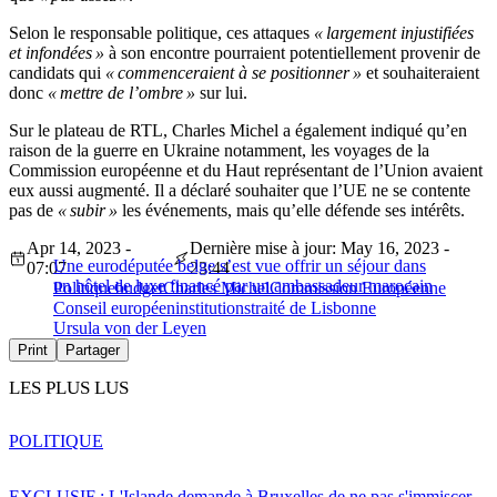
Selon le responsable politique, ces attaques
« largement injustifiées
et infondées »
à son encontre pourraient potentiellement provenir de
candidats qui
« commenceraient à se positionner »
et souhaiteraient
donc
« mettre de l’ombre »
sur lui.
Sur le plateau de RTL, Charles Michel a également indiqué qu’en
raison de la guerre en Ukraine notamment, les voyages de la
Commission européenne et du Haut représentant de l’Union avaient
eux aussi augmenté. Il a déclaré souhaiter que l’UE ne se contente
pas de
« subir »
les événements, mais qu’elle défende ses intérêts.
Apr 14, 2023 -
Dernière mise à jour: May 16, 2023 -
Une eurodéputée belge s’est vue offrir un séjour dans
07:07
23:44
un hôtel de luxe financé par un ambassadeur marocain
Politique
budget
Charles Michel
Commission Européenne
Conseil européen
institutions
traité de Lisbonne
Ursula von der Leyen
Print
Partager
LES PLUS LUS
POLITIQUE
EXCLUSIF : L'Islande demande à Bruxelles de ne pas s'immiscer