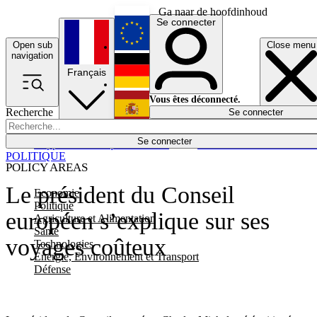
Ga naar de hoofdinhoud
Se connecter
Open sub
Close menu
English
navigation
Français
Deutsch
Vous êtes déconnecté.
Recherche
Se connecter
Español
Lumières éteintes
Se connecter
Rapporteur
Politique
Économie
Newsletters
Evénements
Em
POLITIQUE
POLICY AREAS
Le président du Conseil
Economie
Politique
européen s’explique sur ses
Agriculture et Alimentation
Santé
voyages coûteux
Technologies
Energie, Environnement et Transport
Défense