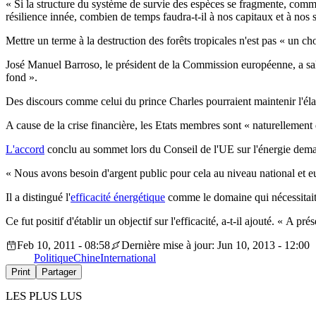
« Si la structure du système de survie des espèces se fragmente, comme c
résilience innée, combien de temps faudra-t-il à nos capitaux et à nos 
Mettre un terme à la destruction des forêts tropicales n'est pas « un choi
José Manuel Barroso, le président de la Commission européenne, a salué
fond ».
Des discours comme celui du prince Charles pourraient maintenir l'élan
A cause de la crise financière, les Etats membres sont « naturellement 
L'accord
conclu au sommet lors du Conseil de l'UE sur l'énergie demand
« Nous avons besoin d'argent public pour cela au niveau national et e
Il a distingué l'
efficacité énergétique
comme le domaine qui nécessitait l'
Ce fut positif d'établir un objectif sur l'efficacité, a-t-il ajouté. « A 
Feb 10, 2011 - 08:58
Dernière mise à jour: Jun 10, 2013 - 12:00
Politique
Chine
International
Print
Partager
LES PLUS LUS