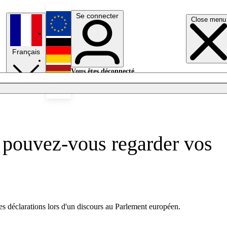
Se connecter
Close menu
English
Français
Deutsch
Vous êtes déconnecté.
Se connecter
Español
Lumières éteintes
 pouvez-vous regarder vos
ces déclarations lors d'un discours au Parlement européen.