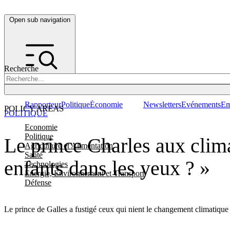
Open sub navigation
Recherche
Rapporteur
Politique
Économie
Newsletters
Evénements
Em
POLICY AREAS
POLITIQUE
Economie
Politique
Le prince Charles aux cli
Agriculture et Alimentation
Santé
enfants dans les yeux ? »
Technologies
Energie, Environnement et Transport
Défense
Le prince de Galles a fustigé ceux qui nient le changement climatique e