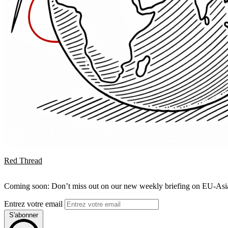
Red Thread
Coming soon: Don’t miss out on our new weekly briefing on EU-Asia 
Entrez votre email
S'abonner