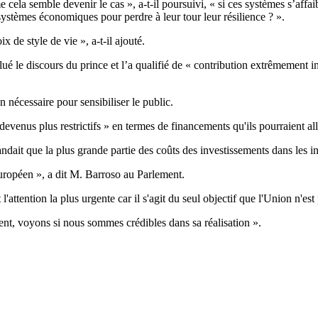
ela semble devenir le cas », a-t-il poursuivi, « si ces systèmes s’affaibli
systèmes économiques pour perdre à leur tour leur résilience ? ».
x de style de vie », a-t-il ajouté.
 le discours du prince et l’a qualifié de « contribution extrêmement imp
 nécessaire pour sensibiliser le public.
devenus plus restrictifs » en termes de financements qu'ils pourraient a
ait que la plus grande partie des coûts des investissements dans les in
uropéen », a dit M. Barroso au Parlement.
attention la plus urgente car il s'agit du seul objectif que l'Union n'est 
présent, voyons si nous sommes crédibles dans sa réalisation ».