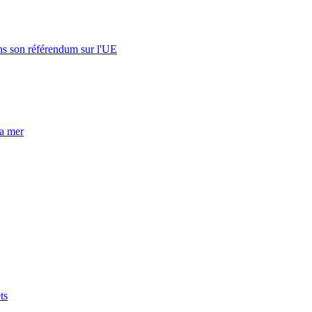
s son référendum sur l'UE
la mer
ts