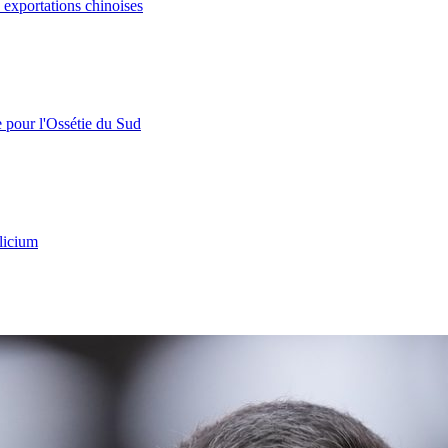
s exportations chinoises
e pour l'Ossétie du Sud
licium