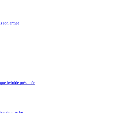
ns son armée
taque hybride présumée
ation du marché