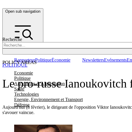
Open sub navigation
Recherche
Rapporteur
Politique
Économie
Newsletters
Evénements
Em
POLICY AREAS
POLITIQUE
Economie
Politique
Le pro-russe Ianoukovitch f
Agriculture et Alimentation
Santé
Technologies
Energie, Environnement et Transport
Défense
Aujourd'hui (8 février), le dirigeant de l'opposition Viktor Ianoukovi
s'avouer vaincue.