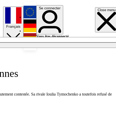
Se connecter
Close menu
English
Français
Deutsch
Vous êtes déconnecté.
Se connecter
Español
Lumières éteintes
ennes
hautement contestée. Sa rivale Ioulia Tymochenko a toutefois refusé de