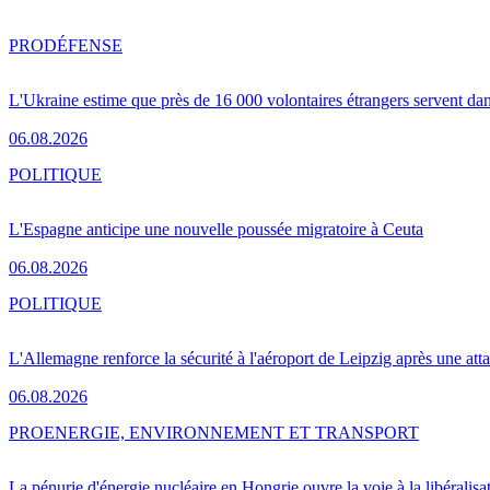
PRO
DÉFENSE
L'Ukraine estime que près de 16 000 volontaires étrangers servent da
06.08.2026
POLITIQUE
L'Espagne anticipe une nouvelle poussée migratoire à Ceuta
06.08.2026
POLITIQUE
L'Allemagne renforce la sécurité à l'aéroport de Leipzig après une at
06.08.2026
PRO
ENERGIE, ENVIRONNEMENT ET TRANSPORT
La pénurie d'énergie nucléaire en Hongrie ouvre la voie à la libéralis