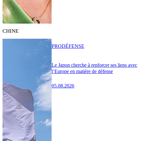
CHINE
PRO
DÉFENSE
Le Japon cherche à renforcer ses liens avec
l’Europe en matière de défense
05.08.2026