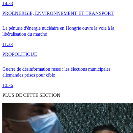
14:33
PRO
ENERGIE, ENVIRONNEMENT ET TRANSPORT
La pénurie d'énergie nucléaire en Hongrie ouvre la voie à la
libéralisation du marché
11:38
PRO
POLITIQUE
Guerre de désinformation russe : les élections municipales
allemandes prises pour cible
10:36
PLUS DE CETTE SECTION