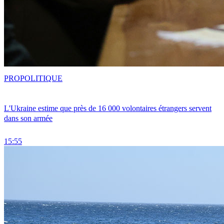
PRO
POLITIQUE
L'Ukraine estime que près de 16 000 volontaires étrangers servent
dans son armée
15:55