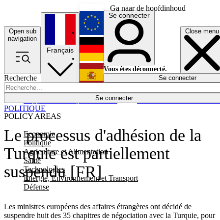
Ga naar de hoofdinhoud
Se connecter
Open sub
Close menu
English
navigation
Français
Deutsch
Vous êtes déconnecté.
Recherche
Se connecter
Español
Lumières éteintes
Se connecter
Rapporteur
Politique
Économie
Newsletters
Evénements
Em
POLITIQUE
POLICY AREAS
Le processus d'adhésion de la
Economie
Politique
Turquie est partiellement
Agriculture et Alimentation
Santé
suspendu [FR]
Technologies
Energie, Environnement et Transport
Défense
Les ministres européens des affaires étrangères ont décidé de
suspendre huit des 35 chapitres de négociation avec la Turquie, pour