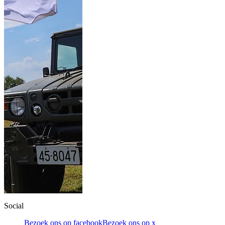
Social
Bezoek ons op facebook
Bezoek ons op x