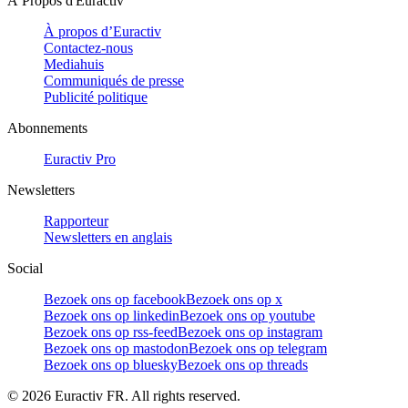
À Propos d'Euractiv
À propos d’Euractiv
Contactez-nous
Mediahuis
Communiqués de presse
Publicité politique
Abonnements
Euractiv Pro
Newsletters
Rapporteur
Newsletters en anglais
Social
Bezoek ons op facebook
Bezoek ons op x
Bezoek ons op linkedin
Bezoek ons op youtube
Bezoek ons op rss-feed
Bezoek ons op instagram
Bezoek ons op mastodon
Bezoek ons op telegram
Bezoek ons op bluesky
Bezoek ons op threads
©
2026
Euractiv FR. All rights reserved.