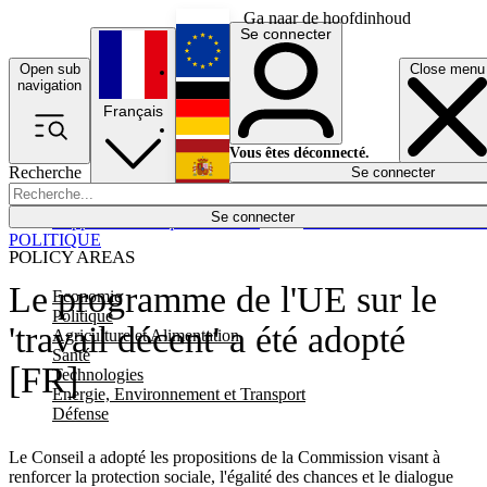
Ga naar de hoofdinhoud
Se connecter
Open sub
Close menu
English
navigation
Français
Deutsch
Vous êtes déconnecté.
Recherche
Se connecter
Español
Lumières éteintes
Se connecter
Rapporteur
Politique
Économie
Newsletters
Evénements
Em
POLITIQUE
POLICY AREAS
Le programme de l'UE sur le
Economie
Politique
'travail décent' a été adopté
Agriculture et Alimentation
Santé
[FR]
Technologies
Energie, Environnement et Transport
Défense
Le Conseil a adopté les propositions de la Commission visant à
renforcer la protection sociale, l'égalité des chances et le dialogue