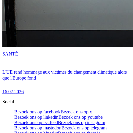
SANTÉ
L'UE rend hommage aux victimes du changement climatique alors
que l'Europe fond
16.07.2026
Social
Bezoek ons op facebook
Bezoek ons op x
Bezoek ons op linkedin
Bezoek ons op youtube
Bezoek ons op rss-feed
Bezoek ons op instagram
Bezoek ons op mastodon
Bezoek ons op telegram