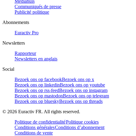
Mediahuis
Communiqués de presse
Publicité politique
Abonnements
Euractiv Pro
Newsletters
Rapporteur
Newsletters en anglais
Social
Bezoek ons op facebook
Bezoek ons op x
Bezoek ons op linkedin
Bezoek ons op youtube
Bezoek ons op rss-feed
Bezoek ons op instagram
Bezoek ons op mastodon
Bezoek ons op telegram
Bezoek ons op bluesky
Bezoek ons op threads
©
2026
Euractiv FR. All rights reserved.
Politique de confidentialité
Politique cookies
Conditions générales
Conditions d’abonnement
Conditions de vente