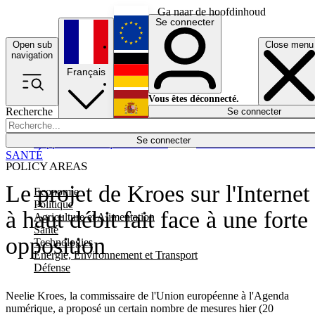
Ga naar de hoofdinhoud
Se connecter
Open sub
Close menu
English
navigation
Français
Deutsch
Vous êtes déconnecté.
Recherche
Se connecter
Español
Lumières éteintes
Se connecter
Rapporteur
Politique
Économie
Newsletters
Evénements
Em
SANTÉ
POLICY AREAS
Le projet de Kroes sur l'Internet
Economie
Politique
à haut débit fait face à une forte
Agriculture et Alimentation
Santé
opposition
Technologies
Energie, Environnement et Transport
Défense
Neelie Kroes, la commissaire de l'Union européenne à l'Agenda
numérique, a proposé un certain nombre de mesures hier (20