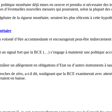
olitique monétaire déjà mises en oeuvre et prendra si nécessaire des in
ques d’éventuelles nouvelles mesures qui pourraient, selon la plupart des
étaire de la rigueur monétaire, seraient les plus réticents à cette hypot
nétaire
a volonté d’être accommodante et encouragerait peut-être indirectement l
un signal fort que la BCE (…) s’engage à maintenir une politique acco
raîner un allègement en obligations d’Etat ou d’autres instruments à taux 
proches de zéro, a-t-il dit, soulignant que la BCE examinerait avec atten
raient en baisse.