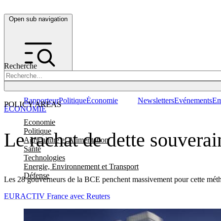
Open sub navigation
Recherche
Rapporteur
Politique
Économie
Newsletters
Evénements
Em
POLICY AREAS
ÉCONOMIE
Economie
Politique
Le rachat de dette souverai
Agriculture et Alimentation
Santé
Technologies
Energie, Environnement et Transport
Défense
Les 28 gouverneurs de la BCE penchent massivement pour cette méthode
EURACTIV France avec Reuters