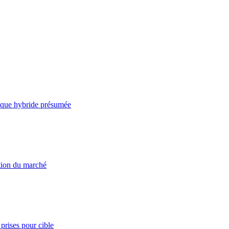
taque hybride présumée
ation du marché
prises pour cible