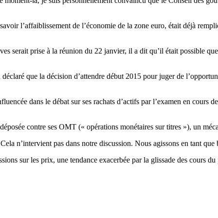
e moment-là, je suis personnellement convaincu que le Conseil des gouve
savoir l’affaiblissement de l’économie de la zone euro, était déjà rempli
ives serait prise à la réunion du 22 janvier, il a dit qu’il était possibl
 déclaré que la décision d’attendre début 2015 pour juger de l’opportun
influencée dans le débat sur ses rachats d’actifs par l’examen en cours d
éposée contre ses OMT (« opérations monétaires sur titres »), un mécan
 Cela n’intervient pas dans notre discussion. Nous agissons en tant que
sions sur les prix, une tendance exacerbée par la glissade des cours du 