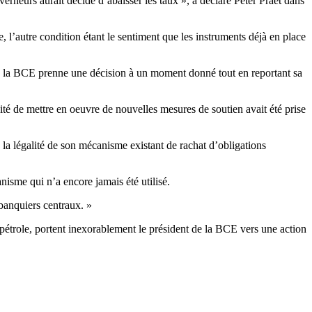
rneurs aurait décidé d’abaisser les taux », a déclaré Peter Praet dans
e, l’autre condition étant le sentiment que les instruments déjà en place
e que la BCE prenne une décision à un moment donné tout en reportant sa
ité de mettre en oeuvre de nouvelles mesures de soutien avait été prise
e la légalité de son mécanisme existant de rachat d’obligations
isme qui n’a encore jamais été utilisé.
 banquiers centraux. »
pétrole, portent inexorablement le président de la BCE vers une action