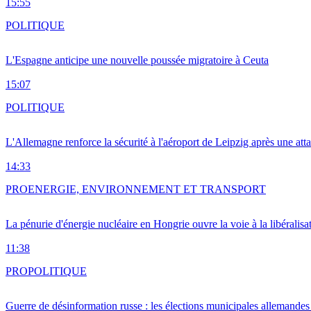
15:55
POLITIQUE
L'Espagne anticipe une nouvelle poussée migratoire à Ceuta
15:07
POLITIQUE
L'Allemagne renforce la sécurité à l'aéroport de Leipzig après une at
14:33
PRO
ENERGIE, ENVIRONNEMENT ET TRANSPORT
La pénurie d'énergie nucléaire en Hongrie ouvre la voie à la libéralis
11:38
PRO
POLITIQUE
Guerre de désinformation russe : les élections municipales allemandes 