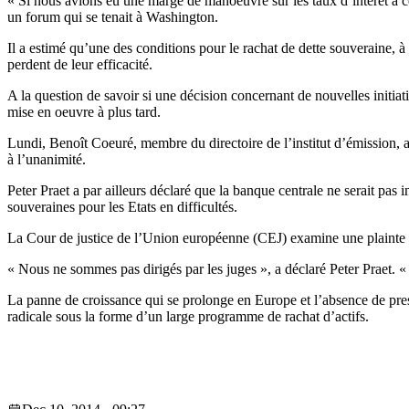
« Si nous avions eu une marge de manoeuvre sur les taux d’intérêt à c
un forum qui se tenait à Washington.
Il a estimé qu’une des conditions pour le rachat de dette souveraine, à 
perdent de leur efficacité.
A la question de savoir si une décision concernant de nouvelles initiat
mise en oeuvre à plus tard.
Lundi, Benoît Coeuré, membre du directoire de l’institut d’émission, a
à l’unanimité.
Peter Praet a par ailleurs déclaré que la banque centrale ne serait pas 
souveraines pour les Etats en difficultés.
La Cour de justice de l’Union européenne (CEJ) examine une plainte d
« Nous ne sommes pas dirigés par les juges », a déclaré Peter Praet. «
La panne de croissance qui se prolonge en Europe et l’absence de pres
radicale sous la forme d’un large programme de rachat d’actifs.