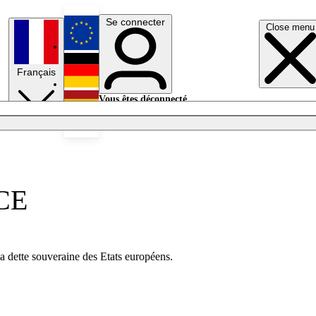
Se connecter
Close menu
English
Français
Deutsch
Vous êtes déconnecté.
Se connecter
Español
Lumières éteintes
BCE
a dette souveraine des Etats européens.