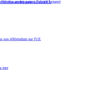
elon son ancien patron Fabrice Leggeri
s 2024
Rassemblement national
RN
s son référendum sur l'UE
la mer