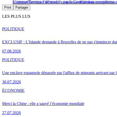
L’agence Frontex « dévoyée » par la Commission européenne, s
Politique
Élections
Élections Européennes
Elections européenne
Print
Partager
LES PLUS LUS
POLITIQUE
EXCLUSIF : L'Islande demande à Bruxelles de ne pas s'immiscer dan
07.08.2026
POLITIQUE
Une enclave espagnole dépassée par l'afflux de migrants arrivant par 
30.07.2026
ÉCONOMIE
Merci la Chine : elle a sauvé l’économie mondiale
27.07.2026