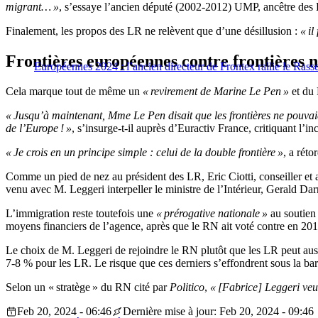
migrant… »
, s’essaye l’ancien député (2002-2012) UMP, ancêtre des 
Finalement, les propos des LR ne relèvent que d’une désillusion :
« il
Frontières européennes contre frontières n
Européennes 2024 : l’ancien directeur de Frontex rallie le Ras
Cela marque tout de même un
« revirement de Marine Le Pen »
et du 
« Jusqu’à maintenant, Mme Le Pen disait que les frontières ne pouvai
de l’Europe ! »
, s’insurge-t-il auprès d’Euractiv France, critiquant l’i
« Je crois en un principe simple : celui de la double frontière »
, a réto
Comme un pied de nez au président des LR, Eric Ciotti, conseiller et 
venu avec M. Leggeri interpeller le ministre de l’Intérieur, Gerald Dar
L’immigration reste toutefois une
« prérogative nationale »
au soutien
moyens financiers de l’agence, après que le RN ait voté contre en 20
Le choix de M. Leggeri de rejoindre le RN plutôt que les LR peut aussi
7-8 % pour les LR. Le risque que ces derniers s’effondrent sous la ba
Selon un « stratège » du RN cité par
Politico
,
« [Fabrice] Leggeri veut
Feb 20, 2024 - 06:46
Dernière mise à jour: Feb 20, 2024 - 09:46