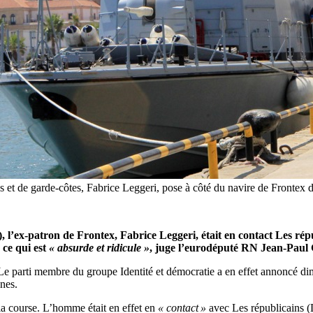
 et de garde-côtes, Fabrice Leggeri, pose à côté du navire de Frontex da
, l’ex-patron de Frontex, Fabrice Leggeri, était en contact Les ré
 ce qui est
« absurde et ridicule »
, juge l’eurodéputé RN Jean-Paul
e parti membre du groupe Identité et démocratie a en effet annoncé dim
nnes.
 la course. L’homme était en effet en
« contact »
avec Les républicains (