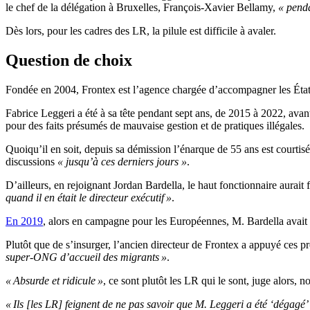
le chef de la délégation à Bruxelles, François-Xavier Bellamy,
« penda
Dès lors, pour les cadres des LR, la pilule est difficile à avaler.
Question de choix
Fondée en 2004, Frontex est l’agence chargée d’accompagner les États me
Fabrice Leggeri a été à sa tête pendant sept ans, de 2015 à 2022, avant 
pour des faits présumés de mauvaise gestion et de pratiques illégales.
Quoiqu’il en soit, depuis sa démission l’énarque de 55 ans est courtis
discussions
« jusqu’à ces derniers jours »
.
D’ailleurs, en rejoignant Jordan Bardella, le haut fonctionnaire aurait 
quand il en était le directeur exécutif »
.
En 2019
, alors en campagne pour les Européennes, M. Bardella avait
Plutôt que de s’insurger, l’ancien directeur de Frontex a appuyé ces 
super-ONG d’accueil des migrants »
.
« Absurde et ridicule »
, ce sont plutôt les LR qui le sont, juge alors
« Ils [les LR] feignent de ne pas savoir que M. Leggeri a été ‘dégagé’ 