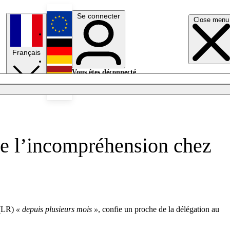
Se connecter
Close menu
English
Français
Deutsch
Vous êtes déconnecté.
Se connecter
Español
Lumières éteintes
ue l’incompréhension chez
 (LR)
« depuis plusieurs mois »
, confie un proche de la délégation au