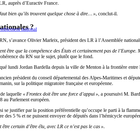
LR, auprès d’Euractiv France.
 faut bien qu’ils trouvent quelque chose à dire… »
, conclut-il.
ationales ?
semblement national
RN, s’avance Olivier Marleix, président des LR à l’Assemblée national
ent être que la compétence des États et certainement pas de l’Europe.
ncohérence du RN sur le sujet, plutôt que le fond.
rqué lundi Jordan Bardella depuis la ville de Menton à la frontière entre l
ancien président du conseil départemental des Alpes-Maritimes et député
manin, sur la politique migratoire française et européenne.
 de laquelle
« Frontex doit être une force d’appui »
, a poursuivi M. Bard
18 au Parlement européen.
 se justifier par la position préférentielle qu’occupe le parti à la flam
rre des 5 % et ne puissent envoyer de députés dans l’hémicycle européen
 être certain d’être élu, avec LR ce n’est pas le cas »
.