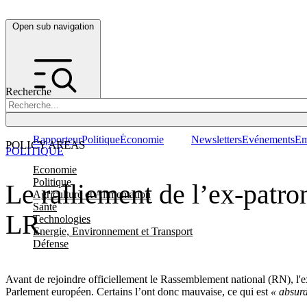
Open sub navigation
Recherche
Rapporteur
Politique
Économie
Newsletters
Evénements
Em
POLICY AREAS
POLITIQUE
Economie
Politique
Le ralliement de l’ex-patr
Agriculture et Alimentation
Santé
LR
Technologies
Energie, Environnement et Transport
Défense
Avant de rejoindre officiellement le Rassemblement national (RN), l'e
Parlement européen. Certains l’ont donc mauvaise, ce qui est
« absurd