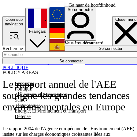
Ga naar de hoofdinhoud
Se connecter
Open sub
Close menu
English
navigation
Français
Deutsch
Vous êtes déconnecté.
Recherche
Se connecter
Español
Lumières éteintes
Se connecter
Rapporteur
Politique
Économie
Newsletters
Evénements
Em
POLITIQUE
POLICY AREAS
Le rapport annuel de l'AEE
Economie
Politique
souligne les grandes tendances
Agriculture et Alimentation
Santé
environnementales en Europe
Technologies
Energie, Environnement et Transport
Défense
Le rapport 2004 de l'Agence européenne de l'Environnement (AEE)
insiste sur les charges économiques croissantes liées aux