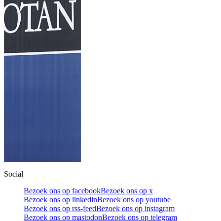
Social
Bezoek ons op facebook
Bezoek ons op x
Bezoek ons op linkedin
Bezoek ons op youtube
Bezoek ons op rss-feed
Bezoek ons op instagram
Bezoek ons op mastodon
Bezoek ons op telegram