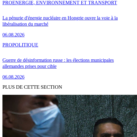
PRO
ENERGIE, ENVIRONNEMENT ET TRANSPORT
La pénurie d'énergie nucléaire en Hongrie ouvre la voie à la
libéralisation du marché
06.08.2026
PRO
POLITIQUE
Guerre de désinformation russe : les élections municipales
allemandes prises pour cible
06.08.2026
PLUS DE CETTE SECTION