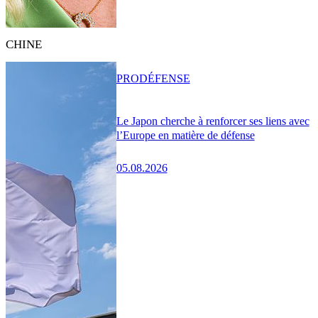
CHINE
PRO
DÉFENSE
Le Japon cherche à renforcer ses liens avec
l’Europe en matière de défense
05.08.2026