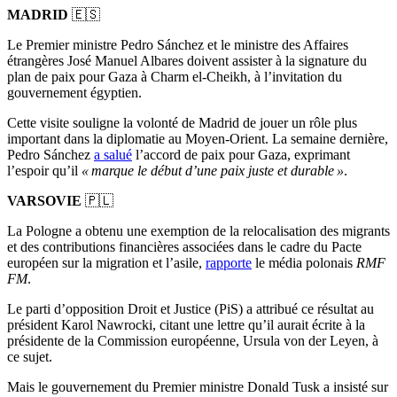
MADRID
🇪🇸
Le Premier ministre Pedro Sánchez et le ministre des Affaires
étrangères José Manuel Albares doivent assister à la signature du
plan de paix pour Gaza à Charm el-Cheikh, à l’invitation du
gouvernement égyptien.
Cette visite souligne la volonté de Madrid de jouer un rôle plus
important dans la diplomatie au Moyen-Orient. La semaine dernière,
Pedro Sánchez
a salué
l’accord de paix pour Gaza, exprimant
l’espoir qu’il
« marque le début d’une paix juste et durable »
.
VARSOVIE
🇵🇱
La Pologne a obtenu une exemption de la relocalisation des migrants
et des contributions financières associées dans le cadre du Pacte
européen sur la migration et l’asile,
rapporte
le média polonais
RMF
FM
.
Le parti d’opposition Droit et Justice (PiS) a attribué ce résultat au
président Karol Nawrocki, citant une lettre qu’il aurait écrite à la
présidente de la Commission européenne, Ursula von der Leyen, à
ce sujet.
Mais le gouvernement du Premier ministre Donald Tusk a insisté sur