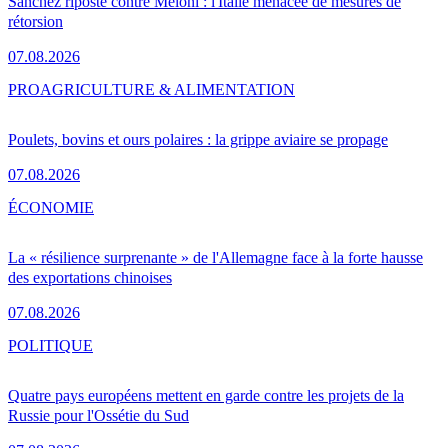
Sánchez riposte contre Meloni : l'Italie menacée de mesures de
rétorsion
07.08.2026
PRO
AGRICULTURE & ALIMENTATION
Poulets, bovins et ours polaires : la grippe aviaire se propage
07.08.2026
ÉCONOMIE
La « résilience surprenante » de l'Allemagne face à la forte hausse
des exportations chinoises
07.08.2026
POLITIQUE
Quatre pays européens mettent en garde contre les projets de la
Russie pour l'Ossétie du Sud