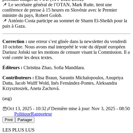
📌
Le secrétaire général de l’OTAN, Mark Rutte, tient une
conférence de presse à 15 heures en Slovénie avec le Premier
ministre du pays, Robert Golob.
📌
António Costa participe au sommet de Sharm El-Sheikh pour la
paix à Gaza.
Correction :
une erreur s’est glisée dans la newsletter du vendredi
10 octobre. Nous avons mal interprété le vote du député européen
Dariusz Joński sur les motions de censure visant la Commission. Il a
voté
contre
les deux textes.
Éditeurs :
Christina Zhao, Sofia Mandilara.
Contributeurs :
Elisa Braun, Sarantis Michalopoulos, Anupriya
Datta, Jacob Wulff Wold, Inés Fernández-Pontes, Aleksandra
Krzysztoszek, Aneta Zachová.
(asg)
Oct 13, 2025 - 10:32
Dernière mise à jour: Nov 3, 2025 - 08:50
Politique
Rapporteur
Print
Partager
LES PLUS LUS