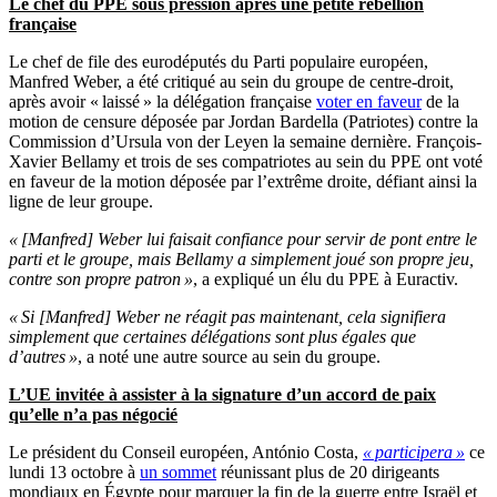
Le chef du PPE sous pression après une petite rébellion
française
Le chef de file des eurodéputés du Parti populaire européen,
Manfred Weber, a été critiqué au sein du groupe de centre-droit,
après avoir « laissé » la délégation française
voter en faveur
de la
motion de censure déposée par Jordan Bardella (Patriotes) contre la
Commission d’Ursula von der Leyen la semaine dernière. François-
Xavier Bellamy et trois de ses compatriotes au sein du PPE ont voté
en faveur de la motion déposée par l’extrême droite, défiant ainsi la
ligne de leur groupe.
« [Manfred] Weber lui faisait confiance pour servir de pont entre le
parti et le groupe, mais Bellamy a simplement joué son propre jeu,
contre son propre patron »
, a expliqué un élu du PPE à Euractiv.
« Si [Manfred] Weber ne réagit pas maintenant, cela signifiera
simplement que certaines délégations sont plus égales que
d’autres »
, a noté une autre source au sein du groupe.
L’UE invitée à assister à la signature d’un accord de paix
qu’elle n’a pas négocié
Le président du Conseil européen, António Costa,
« participera »
ce
lundi 13 octobre à
un sommet
réunissant plus de 20 dirigeants
mondiaux en Égypte pour marquer la fin de la guerre entre Israël et