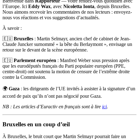
Bienvenue dans
Rapporteur
— votre rendez-vous quotidien avec
l’Europe. Ici
Eddy Wax
, avec
Nicoletta Ionta
, depuis Bruxelles.
Nous aimons recevoir les commentaires de nos lecteurs : envoyez-
nous vos réactions et vos suggestions d’actualités.
À savoir :
🇪🇺
Bruxelles
: Martin Selmayr, ancien chef de cabinet de Jean-
Claude Juncker surnommé « la bête du Berlaymont », envisage un
retour sur le devant de la scène européenne.
🇪🇺
Parlement européen
: Manfred Weber sous pression après
que les eurodéputés français du Parti populaire européen (PPE,
centre-droit) ont soutenu la motion de censure de l’extrême droite
contre la Commission.
🌍
Gaza
: les dirigeants de l’UE invités à assister à la signature d’un
accord de paix qu’ils n’ont pas négocié pour Gaza.
NB : Les articles d’Euractiv en français sont à lire
ici
.
Bruxelles en un coup d’œil
À Bruxelles, le bruit court que Martin Selmayr pourrait faire un