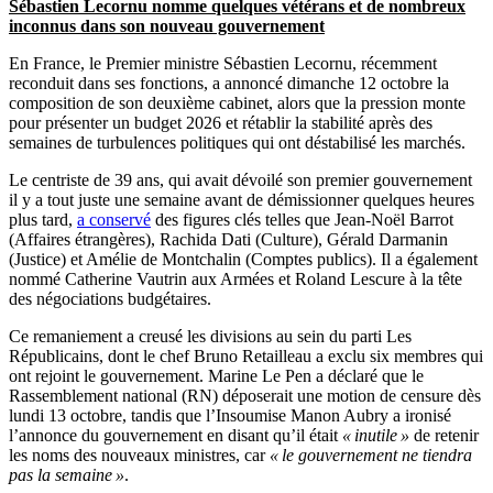
Sébastien Lecornu nomme quelques vétérans et de nombreux
inconnus dans son nouveau gouvernement
En France, le Premier ministre Sébastien Lecornu, récemment
reconduit dans ses fonctions, a annoncé dimanche 12 octobre la
composition de son deuxième cabinet, alors que la pression monte
pour présenter un budget 2026 et rétablir la stabilité après des
semaines de turbulences politiques qui ont déstabilisé les marchés.
Le centriste de 39 ans, qui avait dévoilé son premier gouvernement
il y a tout juste une semaine avant de démissionner quelques heures
plus tard,
a conservé
des figures clés telles que Jean-Noël Barrot
(Affaires étrangères), Rachida Dati (Culture), Gérald Darmanin
(Justice) et Amélie de Montchalin (Comptes publics). Il a également
nommé Catherine Vautrin aux Armées et Roland Lescure à la tête
des négociations budgétaires.
Ce remaniement a creusé les divisions au sein du parti Les
Républicains, dont le chef Bruno Retailleau a exclu six membres qui
ont rejoint le gouvernement. Marine Le Pen a déclaré que le
Rassemblement national (RN) déposerait une motion de censure dès
lundi 13 octobre, tandis que l’Insoumise Manon Aubry a ironisé
l’annonce du gouvernement en disant qu’il était
« inutile »
de retenir
les noms des nouveaux ministres, car
« le gouvernement ne tiendra
pas la semaine »
.