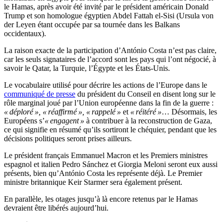
le Hamas, après avoir été invité par le président américain Donald
Trump et son homologue égyptien Abdel Fattah el-Sisi (Ursula von
der Leyen étant occupée par sa tournée dans les Balkans
occidentaux).
La raison exacte de la participation d’António Costa n’est pas claire,
car les seuls signataires de l’accord sont les pays qui l’ont négocié, à
savoir le Qatar, la Turquie, l’Égypte et les États-Unis.
Le vocabulaire utilisé pour décrire les actions de l’Europe dans le
communiqué de presse
du président du Conseil en disent long sur le
rôle marginal joué par l’Union européenne dans la fin de la guerre :
« déploré », « réaffirmé », « rappelé »
et
« réitéré »
… Désormais, les
Européens s’
« engagent »
à contribuer à la reconstruction de Gaza,
ce qui signifie en résumé qu’ils sortiront le chéquier, pendant que les
décisions politiques seront prises ailleurs.
Le président français Emmanuel Macron et les Premiers ministres
espagnol et italien Pedro Sánchez et Giorgia Meloni seront eux aussi
présents, bien qu’António Costa les représente déjà. Le Premier
ministre britannique Keir Starmer sera également présent.
En parallèle, les otages jusqu’à là encore retenus par le Hamas
devraient être libérés aujourd’hui.