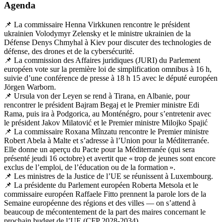
Agenda
📌
La commissaire Henna Virkkunen rencontre le président
ukrainien Volodymyr Zelensky et le ministre ukrainien de la
Défense Denys Chmyhal à Kiev pour discuter des technologies de
défense, des drones et de la cybersécurité.
📌
La commission des Affaires juridiques (JURI) du Parlement
européen vote sur la première loi de simplification omnibus à 16 h,
suivie d’une conférence de presse à 18 h 15 avec le député européen
Jörgen Warborn.
📌
Ursula von der Leyen se rend à Tirana, en Albanie, pour
rencontrer le président Bajram Begaj et le Premier ministre Edi
Rama, puis ira à Podgorica, au Monténégro, pour s’entretenir avec
le président Jakov Milatović et le Premier ministre Milojko Spajić
📌
La commissaire Roxana Mînzatu rencontre le Premier ministre
Robert Abela à Malte et s’adresse à l’Union pour la Méditerranée.
Elle donne un aperçu du Pacte pour la Méditerranée (qui sera
présenté jeudi 16 octobre) et avertit que « trop de jeunes sont encore
exclus de l’emploi, de l’éducation ou de la formation ».
📌
Les ministres de la Justice de l’UE se réunissent à Luxembourg.
📌
La présidente du Parlement européen Roberta Metsola et le
commissaire européen Raffaele Fitto prennent la parole lors de la
Semaine européenne des régions et des villes — on s’attend à
beaucoup de mécontentement de la part des maires concernant le
prochain budget de l’UE (CFP 2028-2034).