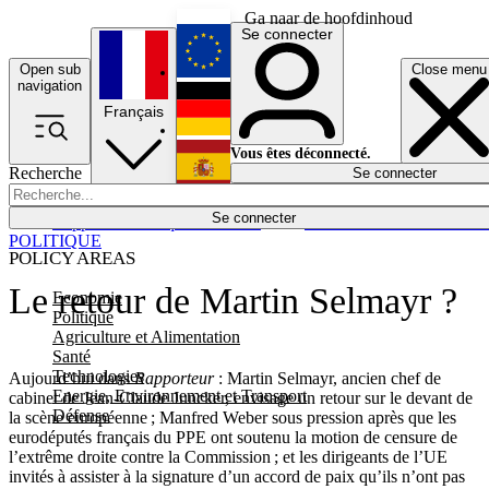
Ga naar de hoofdinhoud
Se connecter
Open sub
Close menu
English
navigation
Français
Deutsch
Vous êtes déconnecté.
Recherche
Se connecter
Español
Lumières éteintes
Se connecter
Rapporteur
Politique
Économie
Newsletters
Evénements
Em
POLITIQUE
POLICY AREAS
Le retour de Martin Selmayr ?
Economie
Politique
Agriculture et Alimentation
Santé
Technologies
Aujourd’hui dans
Rapporteur
: Martin Selmayr, ancien chef de
Energie, Environnement et Transport
cabinet de Jean-Claude Juncker, envisage un retour sur le devant de
Défense
la scène européenne ; Manfred Weber sous pression après que les
eurodéputés français du PPE ont soutenu la motion de censure de
l’extrême droite contre la Commission ; et les dirigeants de l’UE
invités à assister à la signature d’un accord de paix qu’ils n’ont pas