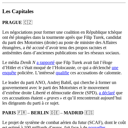
Les Capitales
PRAGUE
🇨🇿
Les négociations pour former une coalition en République tchèque
ont été plongées dans la tourmente après que Filip Turek, candidat
du parti des Motoristes (droite) au poste de ministre des Affaires
étrangères, a été accusé d’avoir tenu des propos racistes et
antisémites dans d’anciennes publications sur les réseaux sociaux.
Le média
Deník N
a rapporté
que Filp Turek avait fait l’éloge
d’Hitler et s’était moqué de l’Holocauste, ce qui a déclenché
une
enquête
policière. L’intéressé
qualifie
ces accusations de calomnie.
Le leader du parti ANO, Andrej Babiš, qui cherche à former un
gouvernement avec le parti des Motoristes et le mouvement
d’extrême droite Liberté et démocratie directe (SPD),
a déclaré
que
ces accusations étaient
« graves »
et qu’il rencontrerait aujourd’hui
les dirigeants du parti à ce sujet.
PARIS
🇫🇷 –
BERLIN
🇩🇪 –
MADRID
🇪🇸
Le projet de système de combat aérien du futur (SCAF), dont le coût
est estimé à 100 milliards d’euros, fait face à de
nouvelles