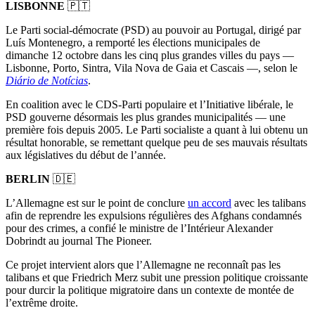
LISBONNE
🇵🇹
Le Parti social-démocrate (PSD) au pouvoir au Portugal, dirigé par
Luís Montenegro, a remporté les élections municipales de
dimanche 12 octobre dans les cinq plus grandes villes du pays —
Lisbonne, Porto, Sintra, Vila Nova de Gaia et Cascais —, selon le
Diário de Notícias
.
En coalition avec le CDS-Parti populaire et l’Initiative libérale, le
PSD gouverne désormais les plus grandes municipalités — une
première fois depuis 2005. Le Parti socialiste a quant à lui obtenu un
résultat honorable, se remettant quelque peu de ses mauvais résultats
aux législatives du début de l’année.
BERLIN
🇩🇪
L’Allemagne est sur le point de conclure
un accord
avec les talibans
afin de reprendre les expulsions régulières des Afghans condamnés
pour des crimes, a confié le ministre de l’Intérieur Alexander
Dobrindt au journal The Pioneer.
Ce projet intervient alors que l’Allemagne ne reconnaît pas les
talibans et que Friedrich Merz subit une pression politique croissante
pour durcir la politique migratoire dans un contexte de montée de
l’extrême droite.