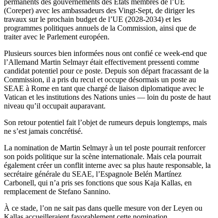
permanents des gouvernements des États membres de l’UE
(Coreper) avec les ambassadeurs des Vingt-Sept, de diriger les
travaux sur le prochain budget de l’UE (2028-2034) et les
programmes politiques annuels de la Commission, ainsi que de
traiter avec le Parlement européen.
Plusieurs sources bien informées nous ont confié ce week-end que
l’Allemand Martin Selmayr était effectivement pressenti comme
candidat potentiel pour ce poste. Depuis son départ fracassant de la
Commission, il a pris du recul et occupe désormais un poste au
SEAE à Rome en tant que chargé de liaison diplomatique avec le
Vatican et les institutions des Nations unies — loin du poste de haut
niveau qu’il occupait auparavant.
Son retour potentiel fait l’objet de rumeurs depuis longtemps, mais
ne s’est jamais concrétisé.
La nomination de Martin Selmayr à un tel poste pourrait renforcer
son poids politique sur la scène internationale. Mais cela pourrait
également créer un conflit interne avec sa plus haute responsable, la
secrétaire générale du SEAE, l’Espagnole Belén Martínez
Carbonell, qui n’a pris ses fonctions que sous Kaja Kallas, en
remplacement de Stefano Sannino.
À ce stade, l’on ne sait pas dans quelle mesure von der Leyen ou
Kallas accueilleraient favorablement cette nomination.