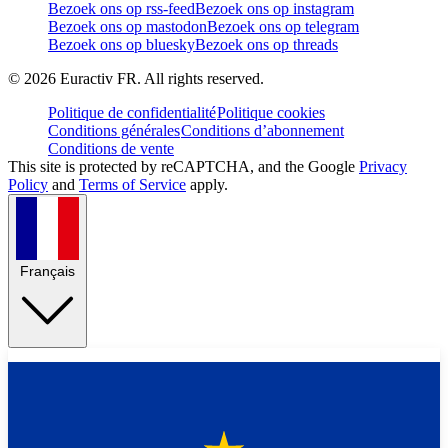
Bezoek ons op rss-feed
Bezoek ons op instagram
Bezoek ons op mastodon
Bezoek ons op telegram
Bezoek ons op bluesky
Bezoek ons op threads
©
2026
Euractiv FR. All rights reserved.
Politique de confidentialité
Politique cookies
Conditions générales
Conditions d’abonnement
Conditions de vente
This site is protected by reCAPTCHA, and the Google
Privacy
Policy
and
Terms of Service
apply.
Français