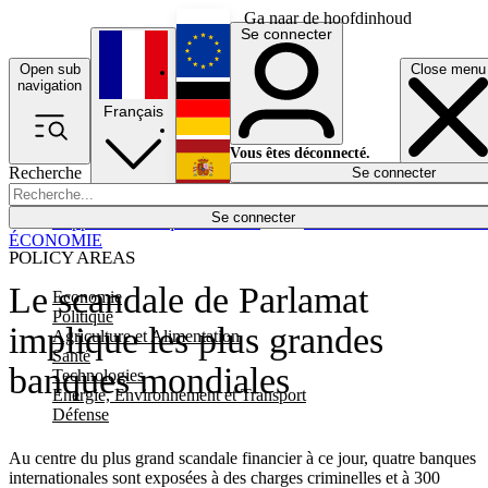
Ga naar de hoofdinhoud
Se connecter
Open sub
Close menu
English
navigation
Français
Deutsch
Vous êtes déconnecté.
Recherche
Se connecter
Español
Lumières éteintes
Se connecter
Rapporteur
Politique
Économie
Newsletters
Evénements
Em
ÉCONOMIE
POLICY AREAS
Le scandale de Parlamat
Economie
Politique
implique les plus grandes
Agriculture et Alimentation
Santé
banques mondiales
Technologies
Energie, Environnement et Transport
Défense
Au centre du plus grand scandale financier à ce jour, quatre banques
internationales sont exposées à des charges criminelles et à 300