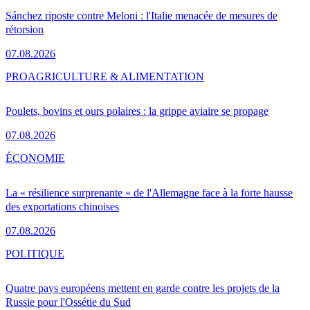
Sánchez riposte contre Meloni : l'Italie menacée de mesures de
rétorsion
07.08.2026
PRO
AGRICULTURE & ALIMENTATION
Poulets, bovins et ours polaires : la grippe aviaire se propage
07.08.2026
ÉCONOMIE
La « résilience surprenante » de l'Allemagne face à la forte hausse
des exportations chinoises
07.08.2026
POLITIQUE
Quatre pays européens mettent en garde contre les projets de la
Russie pour l'Ossétie du Sud