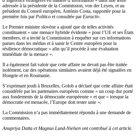
d’ingérence étrangères en matière d’information » dans une lettre
adressée à la présidente de la Commission, von der Leyen, et au
président du Conseil européen, António Costa, rapportée pour la
première fois par
Politico
et consultée par
Euractiv
.
Le Premier ministre slovène a ajouté que de telles activités
constituaient « une menace hybride évidente » pour l’UE et ses États
membres, et a invité la Commission à enquêter sur ces informations
parues dans les médias et à saisir le Centre européen pour la
résilience démocratique « afin qu’il procède à une évaluation
immédiate de la menace ».
Il a également fait valoir que cette affaire ne devait pas être traitée
isolément, car des opérations similaires avaient déjà été signalées en
Hongrie et en Roumanie.
S’exprimant jeudi à Bruxelles, Golob a déclaré que cette affaire était
considérée par les partenaires européens comme « un coup dur porté
aux fondements de la démocratie européenne » et que « lorsque la
démocratie est menacée, l’Europe doit rester unie ».
La Commission n’a pas immédiatement répondu à une demande de
commentaires.
Anupriya Datta et Magnus Lund-Nielsen ont contribué à cet article.