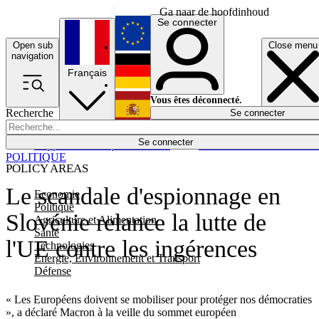
Ga naar de hoofdinhoud
Se connecter
Open sub
Close menu
English
navigation
Français
Deutsch
Vous êtes déconnecté.
Recherche
Se connecter
Español
Lumières éteintes
Se connecter
Rapporteur
Politique
Économie
Newsletters
Evénements
Em
POLITIQUE
POLICY AREAS
Le scandale d'espionnage en
Economie
Politique
Slovénie relance la lutte de
Agriculture et Alimentation
Santé
l'UE contre les ingérences
Technologies
Energie, Environnement et Transport
Défense
« Les Européens doivent se mobiliser pour protéger nos démocraties
», a déclaré Macron à la veille du sommet européen