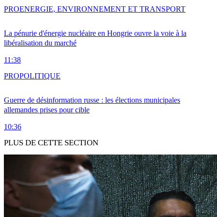
PRO
ENERGIE, ENVIRONNEMENT ET TRANSPORT
La pénurie d'énergie nucléaire en Hongrie ouvre la voie à la
libéralisation du marché
11:38
PRO
POLITIQUE
Guerre de désinformation russe : les élections municipales
allemandes prises pour cible
10:36
PLUS DE CETTE SECTION