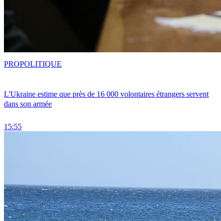
PRO
POLITIQUE
L'Ukraine estime que près de 16 000 volontaires étrangers servent
dans son armée
15:55