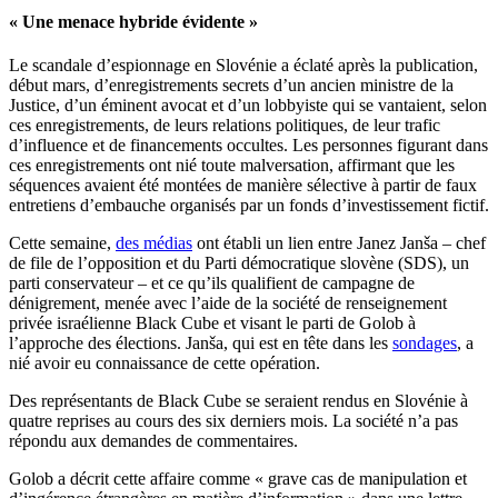
« Une menace hybride évidente »
Le scandale d’espionnage en Slovénie a éclaté après la publication,
début mars, d’enregistrements secrets d’un ancien ministre de la
Justice, d’un éminent avocat et d’un lobbyiste qui se vantaient, selon
ces enregistrements, de leurs relations politiques, de leur trafic
d’influence et de financements occultes. Les personnes figurant dans
ces enregistrements ont nié toute malversation, affirmant que les
séquences avaient été montées de manière sélective à partir de faux
entretiens d’embauche organisés par un fonds d’investissement fictif.
Cette semaine
,
des
médias
ont établi un lien entre Janez Janša – chef
de file de l’opposition et du Parti démocratique slovène (SDS), un
parti conservateur – et ce qu’ils qualifient de campagne de
dénigrement, menée avec l’aide de la société de renseignement
privée israélienne Black Cube et visant le parti de Golob à
l’approche des élections. Janša, qui est en tête dans les
sondages
, a
nié avoir eu connaissance de cette opération.
Des représentants de Black Cube se seraient rendus en Slovénie à
quatre reprises au cours des six derniers mois. La société n’a pas
répondu aux demandes de commentaires.
Golob a décrit cette affaire comme « grave cas de manipulation et