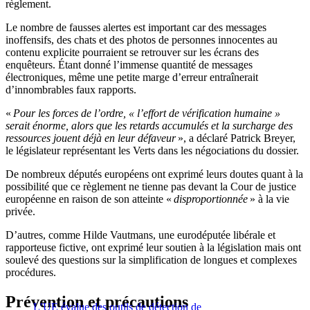
règlement.
Le nombre de fausses alertes est important car des messages
inoffensifs, des chats et des photos de personnes innocentes au
contenu explicite pourraient se retrouver sur les écrans des
enquêteurs. Étant donné l’immense quantité de messages
électroniques, même une petite marge d’erreur entraînerait
d’innombrables faux rapports.
«
Pour les forces de l’ordre, « l’effort de vérification humaine »
serait énorme, alors que les retards accumulés et la surcharge des
ressources jouent déjà en leur défaveur
», a déclaré Patrick Breyer,
le législateur représentant les Verts dans les négociations du dossier.
De nombreux députés européens ont exprimé leurs doutes quant à la
possibilité que ce règlement ne tienne pas devant la Cour de justice
européenne en raison de son atteinte «
disproportionnée
» à la vie
privée.
D’autres, comme Hilde Vautmans, une eurodéputée libérale et
rapporteuse fictive, ont exprimé leur soutien à la législation mais ont
soulevé des questions sur la simplification de longues et complexes
procédures.
Prévention et précautions
L’UE évalue des outils de détection de