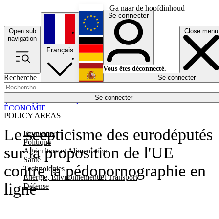
Ga naar de hoofdinhoud
Se connecter
Open sub
Close menu
English
navigation
Français
Deutsch
Vous êtes déconnecté.
Recherche
Se connecter
Español
Lumières éteintes
Se connecter
Rapporteur
Politique
Économie
Newsletters
Evénements
Em
ÉCONOMIE
POLICY AREAS
Le scepticisme des eurodéputés
Economie
Politique
sur la proposition de l'UE
Agriculture et Alimentation
Santé
contre la pédopornographie en
Technologies
Energie, Environnement et Transport
ligne
Défense