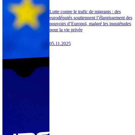
Lutte contre le trafic de migrants : des
eurodéputés soutiennent l’élargissement des
pouvoirs d’Europol, malgré les inquiétudes
pour la vie privée
05.11.2025