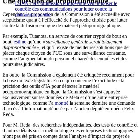
Une question de proportionnalité
LEAK : la Commission européenne veut imposer le
contrôle des communications pour lutter contre la
Cependant, la proposition de la Commission a été accueillie avec
pédopornographie
scepticisme quant à l’efficacité de l’approche choisie pour lutter
contre la diffusion en ligne de matériel pédopornographique.
Par exemple, Tutanota, un service de courrier crypté de bout en
bout,
estime
qu’une «
surveillance générale serait totalement
disproportionnée
», et qu’il existe de meilleures solutions que de
placer chaque citoyen de l’UE sous une surveillance constante,
comme l’augmentation du personnel chargé des enquêtes et des
poursuites judiciaires.
En outre, la Commission a également été critiquée récemment pour
la base du texte législatif. En ce qui concerne l’exactitude et la
précision des outils d’IA pour détecter le matériel
pédopornographique en ligne, la Commission s’est appuyée
exclusivement sur les données de Meta et d’une autre entreprise
technologique, comme l’a
montré
la semaine dernière une demande
d’accès à l’information déposée par l’ancien député européen Felix
Reda.
Pour M. Reda, des recherches indépendantes, des tests de contrôle et
d’autres détails sur la méthodologie des entreprises technologiques
n’ont pas été pris en compte dans l’analyse d’impact du projet de