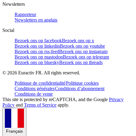
Newsletters
Rapporteur
Newsletters en anglais
Social
Bezoek ons op facebook
Bezoek ons op x
Bezoek ons op linkedin
Bezoek ons op youtube
Bezoek ons op rss-feed
Bezoek ons op instagram
Bezoek ons op mastodon
Bezoek ons op telegram
Bezoek ons op bluesky
Bezoek ons op threads
©
2026
Euractiv FR. All rights reserved.
Politique de confidentialité
Politique cookies
Conditions générales
Conditions d’abonnement
Conditions de vente
This site is protected by reCAPTCHA, and the Google
Privacy
Policy
and
Terms of Service
apply.
Français