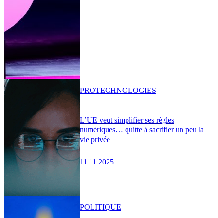
PRO
TECHNOLOGIES
L’UE veut simplifier ses règles
numériques… quitte à sacrifier un peu la
vie privée
11.11.2025
POLITIQUE