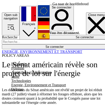
Ga naar de hoofdinhoud
Se connecter
Open sub
Close menu
English
navigation
Français
Deutsch
Vous êtes déconnecté.
Recherche
Se connecter
Español
Lumières éteintes
Se connecter
Rapporteur
Politique
Économie
Newsletters
Evénements
Em
ENERGIE, ENVIRONNEMENT ET TRANSPORT
POLICY AREAS
Le Sénat américain révèle son
Economie
Politique
projet de loi sur l'énergie
Agriculture et Alimentation
Santé
Technologies
Energie, Environnement et Transport
Défense
Les démocrates du Sénat américain ont révélé un projet de loi réduit
mardi (27 juillet) visant à réformer les forages offshore, alors que les
doutes croissent quant à la probabilité que le Congrès passe une loi
substantielle sur l'énergie cette année.