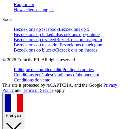
Rapporteur
Newsletters en anglais
Social
Bezoek ons op facebook
Bezoek ons op x
Bezoek ons op linkedin
Bezoek ons op youtube
Bezoek ons op rss-feed
Bezoek ons op instagram
Bezoek ons op mastodon
Bezoek ons op telegram
Bezoek ons op bluesky
Bezoek ons op threads
©
2026
Euractiv FR. All rights reserved.
Politique de confidentialité
Politique cookies
Conditions générales
Conditions d’abonnement
Conditions de vente
This site is protected by reCAPTCHA, and the Google
Privacy
Policy
and
Terms of Service
apply.
Français