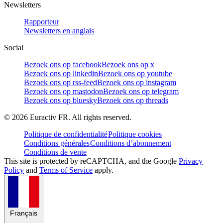
Newsletters
Rapporteur
Newsletters en anglais
Social
Bezoek ons op facebook
Bezoek ons op x
Bezoek ons op linkedin
Bezoek ons op youtube
Bezoek ons op rss-feed
Bezoek ons op instagram
Bezoek ons op mastodon
Bezoek ons op telegram
Bezoek ons op bluesky
Bezoek ons op threads
©
2026
Euractiv FR. All rights reserved.
Politique de confidentialité
Politique cookies
Conditions générales
Conditions d’abonnement
Conditions de vente
This site is protected by reCAPTCHA, and the Google
Privacy
Policy
and
Terms of Service
apply.
Français