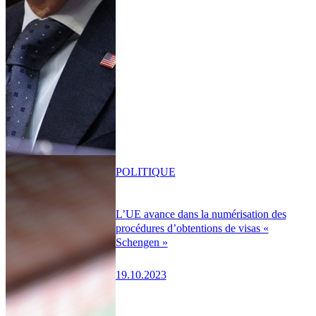
POLITIQUE
L’UE avance dans la numérisation des
procédures d’obtentions de visas «
Schengen »
19.10.2023