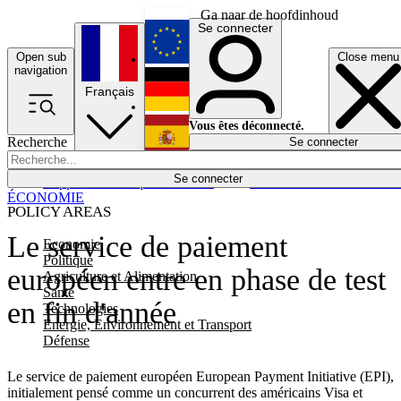
Ga naar de hoofdinhoud
Se connecter
Open sub
Close menu
English
navigation
Français
Deutsch
Vous êtes déconnecté.
Recherche
Se connecter
Español
Lumières éteintes
Se connecter
Rapporteur
Politique
Économie
Newsletters
Evénements
Em
ÉCONOMIE
POLICY AREAS
Le service de paiement
Economie
Politique
européen entre en phase de test
Agriculture et Alimentation
Santé
en fin d'année
Technologies
Energie, Environnement et Transport
Défense
Le service de paiement européen European Payment Initiative (EPI),
initialement pensé comme un concurrent des américains Visa et