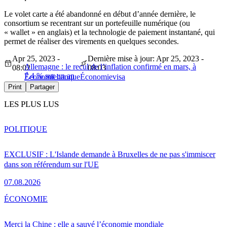
Le volet carte a été abandonné en début d’année dernière, le
consortium se recentrant sur un portefeuille numérique (ou
« wallet » en anglais) et la technologie de paiement instantané, qui
permet de réaliser des virements en quelques secondes.
Apr 25, 2023 -
Dernière mise à jour: Apr 25, 2023 -
Allemagne : le recul de l’inflation confirmé en mars, à
08:02
08:03
7,4 % sur un an
Économie
banque
Économie
visa
Print
Partager
LES PLUS LUS
POLITIQUE
EXCLUSIF : L'Islande demande à Bruxelles de ne pas s'immiscer
dans son référendum sur l'UE
07.08.2026
ÉCONOMIE
Merci la Chine : elle a sauvé l’économie mondiale