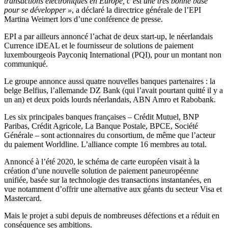
transactions électroniques en Europe, c’est une très bonne base
pour se développer »
, a déclaré la directrice générale de l’EPI
Martina Weimert lors d’une conférence de presse.
EPI a par ailleurs annoncé l’achat de deux start-up, le néerlandais
Currence iDEAL et le fournisseur de solutions de paiement
luxembourgeois Payconiq International (PQI), pour un montant non
communiqué.
Le groupe annonce aussi quatre nouvelles banques partenaires : la
belge Belfius, l’allemande DZ Bank (qui l’avait pourtant quitté il y a
un an) et deux poids lourds néerlandais, ABN Amro et Rabobank.
Les six principales banques françaises – Crédit Mutuel, BNP
Paribas, Crédit Agricole, La Banque Postale, BPCE, Société
Générale – sont actionnaires du consortium, de même que l’acteur
du paiement Worldline. L’alliance compte 16 membres au total.
Annoncé à l’été 2020, le schéma de carte européen visait à la
création d’une nouvelle solution de paiement paneuropéenne
unifiée, basée sur la technologie des transactions instantanées, en
vue notamment d’offrir une alternative aux géants du secteur Visa et
Mastercard.
Mais le projet a subi depuis de nombreuses défections et a réduit en
conséquence ses ambitions.