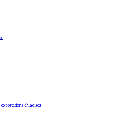
on
s exportations chinoises