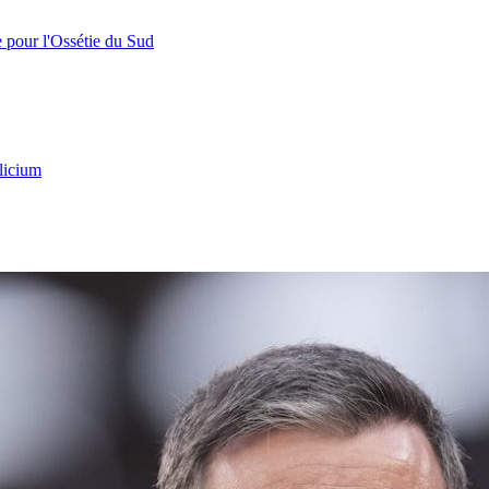
e pour l'Ossétie du Sud
licium