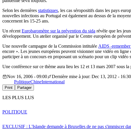
pandémie sévit toujours.
Selon les dernières
statistiques
, les cas séropositifs dans les pays eu
nouvelles infections au Portugal est également au dessus de la moyen
concernent les 15-25 ans.
Un récent
Eurobaromètre sur la prévention du sida
révèle que les jeun
développement. Un atelier organisé par le Centre européen de préventi
Une nouvelle campagne de la Commission intitulée
AIDS -remember
encore ». Les jeunes européens peuvent visionner une vidéo en ligne c
participer à un concours en proposant un scénario pour un clip vidéo s
Une conférence sur ce thème aura lieu les 12 et 13 mars 2007 sous la
Nov 16, 2006 - 09:00
Dernière mise à jour: Dec 13, 2012 - 16:30
Politique
Chine
International
Print
Partager
LES PLUS LUS
POLITIQUE
EXCLUSIF : L'Islande demande à Bruxelles de ne pas s'immiscer dan