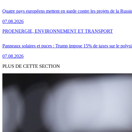
Quatre pays européens mettent en garde contre les projets de la Russi
07.08.2026
PRO
ENERGIE, ENVIRONNEMENT ET TRANSPORT
Panneaux solaires et puces : Trump impose 15% de taxes sur le polysi
07.08.2026
PLUS DE CETTE SECTION