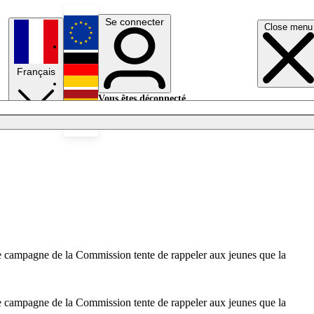
Se connecter
Close menu
English
Français
Deutsch
Vous êtes déconnecté.
Se connecter
Español
Lumières éteintes
e campagne de la Commission tente de rappeler aux jeunes que la
e campagne de la Commission tente de rappeler aux jeunes que la