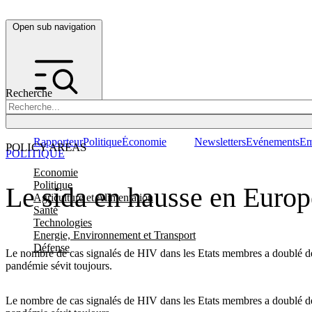
Open sub navigation
Recherche
Rapporteur
Politique
Économie
Newsletters
Evénements
Em
POLICY AREAS
POLITIQUE
Economie
Politique
Le sida en hausse en Europ
Agriculture et Alimentation
Santé
Technologies
Energie, Environnement et Transport
Défense
Le nombre de cas signalés de HIV dans les Etats membres a doublé de
pandémie sévit toujours.
Le nombre de cas signalés de HIV dans les Etats membres a doublé de