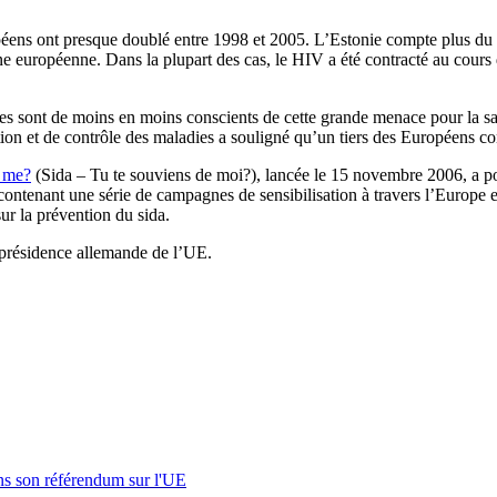
ropéens ont presque doublé entre 1998 et 2005. L’Estonie compte plus d
ne européenne. Dans la plupart des cas, le HIV a été contracté au cour
es sont de moins en moins conscients de cette grande menace pour la san
on et de contrôle des maladies a souligné qu’un tiers des Européens con
 me?
(Sida – Tu te souviens de moi?), lancée le 15 novembre 2006, a po
ontenant une série de campagnes de sensibilisation à travers l’Europe et
ur la prévention du sida.
 présidence allemande de l’UE.
s son référendum sur l'UE