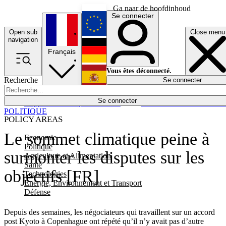
Ga naar de hoofdinhoud
Se connecter
Open sub
Close menu
English
navigation
Français
Deutsch
Vous êtes déconnecté.
Recherche
Se connecter
Español
Lumières éteintes
Se connecter
Rapporteur
Politique
Économie
Newsletters
Evénements
Em
POLITIQUE
POLICY AREAS
Le sommet climatique peine à
Economie
Politique
surmonter les disputes sur les
Agriculture et Alimentation
Santé
objectifs [FR]
Technologies
Energie, Environnement et Transport
Défense
Depuis des semaines, les négociateurs qui travaillent sur un accord
post Kyoto à Copenhague ont répété qu’il n’y avait pas d’autre