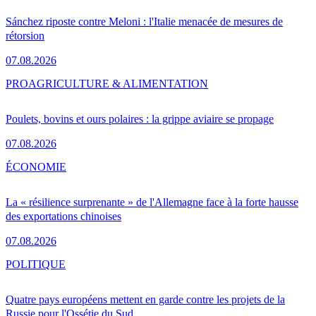
Sánchez riposte contre Meloni : l'Italie menacée de mesures de
rétorsion
07.08.2026
PRO
AGRICULTURE & ALIMENTATION
Poulets, bovins et ours polaires : la grippe aviaire se propage
07.08.2026
ÉCONOMIE
La « résilience surprenante » de l'Allemagne face à la forte hausse
des exportations chinoises
07.08.2026
POLITIQUE
Quatre pays européens mettent en garde contre les projets de la
Russie pour l'Ossétie du Sud