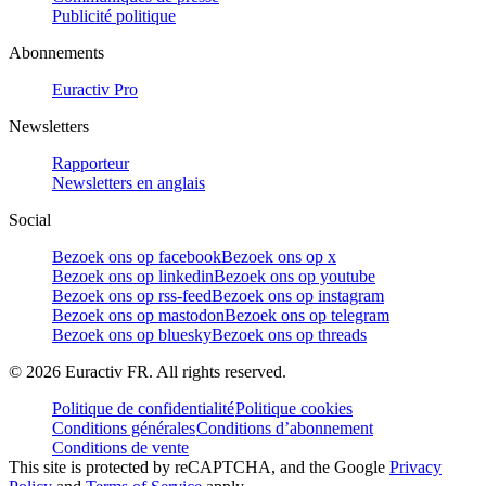
Publicité politique
Abonnements
Euractiv Pro
Newsletters
Rapporteur
Newsletters en anglais
Social
Bezoek ons op facebook
Bezoek ons op x
Bezoek ons op linkedin
Bezoek ons op youtube
Bezoek ons op rss-feed
Bezoek ons op instagram
Bezoek ons op mastodon
Bezoek ons op telegram
Bezoek ons op bluesky
Bezoek ons op threads
©
2026
Euractiv FR. All rights reserved.
Politique de confidentialité
Politique cookies
Conditions générales
Conditions d’abonnement
Conditions de vente
This site is protected by reCAPTCHA, and the Google
Privacy