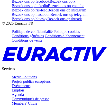
Bezoek ons op facebook
Bezoek ons op x
Bezoek ons op linkedin
Bezoek ons op youtube
Bezoek ons op rss-feed
Bezoek ons op instagram
Bezoek ons op mastodon
Bezoek ons op telegram
Bezoek ons op bluesky
Bezoek ons op threads
©
2026
Euractiv FR
Politique de confidentialité
Politique cookies
Conditions générales
Conditions d’abonnement
Conditions de vente
Services
Media Solutions
Projets publics européens
Evénements
Emplois
Agenda
Communiqués de presse
Members’ Circle