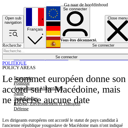
Ga naar de hoofdinhoud
Se connecter
Open sub
Close menu
English
navigation
Français
Deutsch
Vous êtes déconnecté.
Recherche
Se connecter
Español
Lumières éteintes
Se connecter
Rapporteur
Politique
Économie
Newsletters
Evénements
Em
POLITIQUE
POLICY AREAS
Le sommet européen donne son
Economie
Politique
accord sur la Macédoine, mais
Agriculture et Alimentation
Santé
ne précise aucune date
Technologies
Energie, Environnement et Transport
Défense
Les dirigeants européens ont accordé le statut de pays candidat à
l'ancienne république yougoslave de Macédoine mais n'ont indiqué