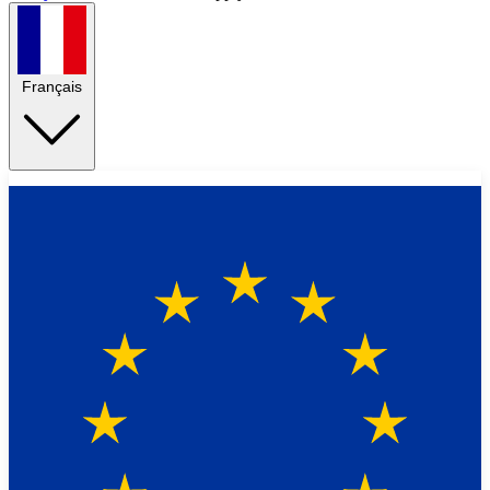
Français