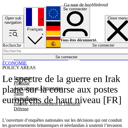
Ga naar de hoofdinhoud
Se connecter
Open sub
Close menu
English
navigation
Français
Deutsch
Vous êtes déconnecté.
Recherche
Se connecter
Español
Lumières éteintes
Se connecter
Rapporteur
Politique
Économie
Newsletters
Evénements
Em
ÉCONOMIE
POLICY AREAS
Le spectre de la guerre en Irak
Economie
Politique
plane sur la course aux postes
Agriculture et Alimentation
Santé
européens de haut niveau [FR]
Technologies
Energie, Environnement et Transport
Défense
L’ouverture d’enquêtes nationales sur les décisions qui ont conduit
les gouvernements britanniques et néerlandais à soutenir l’invasion