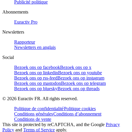
Publicité politique
Abonnements
Euractiv Pro
Newsletters
Rapporteur
Newsletters en anglais
Social
Bezoek ons op facebook
Bezoek ons op x
Bezoek ons op linkedin
Bezoek ons op youtube
Bezoek ons op rss-feed
Bezoek ons op instagram
Bezoek ons op mastodon
Bezoek ons op telegram
Bezoek ons op bluesky
Bezoek ons op threads
©
2026
Euractiv FR. All rights reserved.
Politique de confidentialité
Politique cookies
Conditions générales
Conditions d’abonnement
Conditions de vente
This site is protected by reCAPTCHA, and the Google
Privacy
Policy
and
Terms of Service
apply.