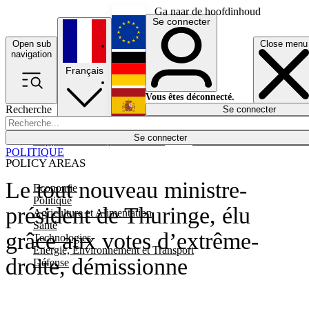
Ga naar de hoofdinhoud
Se connecter
Open sub
Close menu
English
navigation
Français
Deutsch
Vous êtes déconnecté.
Recherche
Se connecter
Español
Lumières éteintes
Se connecter
Rapporteur
Politique
Économie
Newsletters
Evénements
Em
POLITIQUE
POLICY AREAS
Le tout nouveau ministre-
Economie
Politique
président de Thuringe, élu
Agriculture et Alimentation
Santé
grâce aux votes d’extrême-
Technologies
Energie, Environnement et Transport
droite, démissionne
Défense