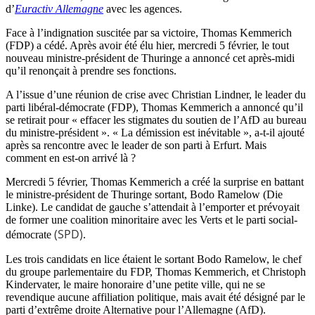
d’
Euractiv Allemagne
avec les agences.
Face à l’indignation suscitée par sa victoire, Thomas Kemmerich
(FDP) a cédé. Après avoir été élu hier, mercredi 5 février, le tout
nouveau ministre-président de Thuringe a annoncé cet après-midi
qu’il renonçait à prendre ses fonctions.
A l’issue d’une réunion de crise avec Christian Lindner, le leader du
parti libéral-démocrate (FDP), Thomas Kemmerich a annoncé qu’il
se retirait pour « effacer les stigmates du soutien de l’AfD au bureau
du ministre-président ». « La démission est inévitable », a-t-il ajouté
après sa rencontre avec le leader de son parti à Erfurt. Mais
comment en est-on arrivé là ?
Mercredi 5 février, Thomas Kemmerich a créé la surprise en battant
le ministre-président de Thuringe sortant, Bodo Ramelow (Die
Linke). Le candidat de gauche s’attendait à l’emporter et prévoyait
de former une coalition minoritaire avec les Verts et le parti social-
(SPD)
démocrate
.
Les trois candidats en lice étaient le sortant Bodo Ramelow, le chef
du groupe parlementaire du FDP, Thomas Kemmerich, et Christoph
Kindervater, le maire honoraire d’une petite ville, qui ne se
revendique aucune affiliation politique, mais avait été désigné par le
parti d’extrême droite Alternative pour l’Allemagne (AfD).