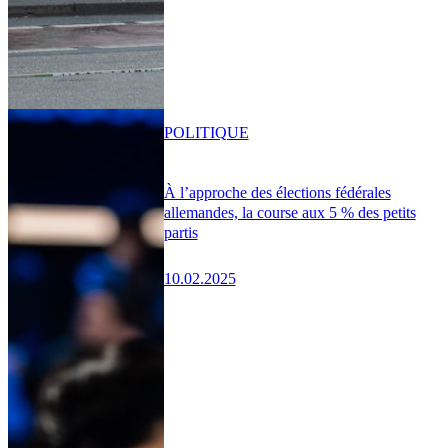
POLITIQUE
À l’approche des élections fédérales
allemandes, la course aux 5 % des petits
partis
10.02.2025