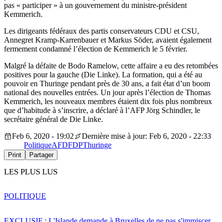
pas « participer » à un gouvernement du ministre-président
Kemmerich.
Les dirigeants fédéraux des partis conservateurs CDU et CSU,
Annegret Kramp-Karrenbauer et Markus Söder, avaient également
fermement condamné l’élection de Kemmerich le 5 février.
Malgré la défaite de Bodo Ramelow, cette affaire a eu des retombées
positives pour la gauche (Die Linke). La formation, qui a été au
pouvoir en Thuringe pendant près de 30 ans, a fait état d’un boom
national des nouvelles entrées. Un jour après l’élection de Thomas
Kemmerich, les nouveaux membres étaient dix fois plus nombreux
que d’habitude à s’inscrire, a déclaré à l’AFP Jörg Schindler, le
secrétaire général de Die Linke.
Feb 6, 2020 - 19:02
Dernière mise à jour: Feb 6, 2020 - 22:33
Politique
AFD
FDP
Thuringe
Print
Partager
LES PLUS LUS
POLITIQUE
EXCLUSIF : L'Islande demande à Bruxelles de ne pas s'immiscer