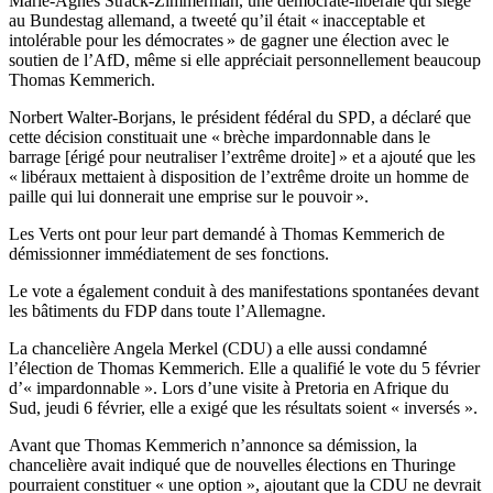
Marie-Agnes Strack-Zimmerman, une démocrate-libérale qui siège
au Bundestag allemand, a tweeté qu’il était « inacceptable et
intolérable pour les démocrates » de gagner une élection avec le
soutien de l’AfD, même si elle appréciait personnellement beaucoup
Thomas Kemmerich.
Norbert Walter-Borjans, le président fédéral du SPD, a déclaré que
cette décision constituait une « brèche impardonnable dans le
barrage [érigé pour neutraliser l’extrême droite] » et a ajouté que les
« libéraux mettaient à disposition de l’extrême droite un homme de
paille qui lui donnerait une emprise sur le pouvoir ».
Les Verts ont pour leur part demandé à Thomas Kemmerich de
démissionner immédiatement de ses fonctions.
Le vote a également conduit à des manifestations spontanées devant
les bâtiments du FDP dans toute l’Allemagne.
La chancelière Angela Merkel (CDU) a elle aussi condamné
l’élection de Thomas Kemmerich. Elle a qualifié le vote du 5 février
d’« impardonnable ». Lors d’une visite à Pretoria en Afrique du
Sud, jeudi 6 février, elle a exigé que les résultats soient « inversés ».
Avant que Thomas Kemmerich n’annonce sa démission, la
chancelière avait indiqué que de nouvelles élections en Thuringe
pourraient constituer « une option », ajoutant que la CDU ne devrait