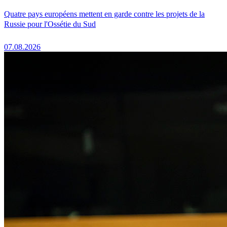
Quatre pays européens mettent en garde contre les projets de la
Russie pour l'Ossétie du Sud
07.08.2026