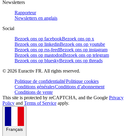
Newsletters
Rapporteur
Newsletters en anglais
Social
Bezoek ons op facebook
Bezoek ons op x
Bezoek ons op linkedin
Bezoek ons op youtube
Bezoek ons op rss-feed
Bezoek ons op instagram
Bezoek ons op mastodon
Bezoek ons op telegram
Bezoek ons op bluesky
Bezoek ons op threads
©
2026
Euractiv FR. All rights reserved.
Politique de confidentialité
Politique cookies
Conditions générales
Conditions d’abonnement
Conditions de vente
This site is protected by reCAPTCHA, and the Google
Privacy
Policy
and
Terms of Service
apply.
Français