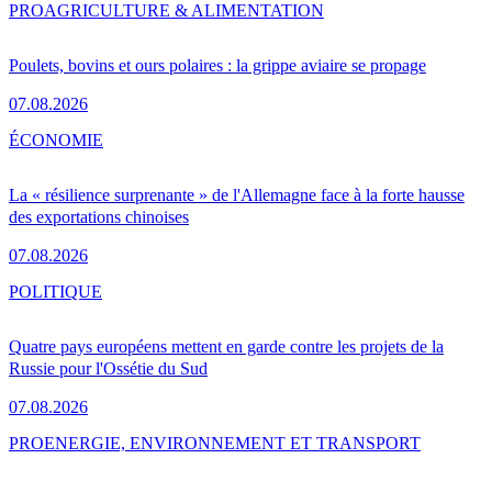
PRO
AGRICULTURE & ALIMENTATION
Poulets, bovins et ours polaires : la grippe aviaire se propage
07.08.2026
ÉCONOMIE
La « résilience surprenante » de l'Allemagne face à la forte hausse
des exportations chinoises
07.08.2026
POLITIQUE
Quatre pays européens mettent en garde contre les projets de la
Russie pour l'Ossétie du Sud
07.08.2026
PRO
ENERGIE, ENVIRONNEMENT ET TRANSPORT