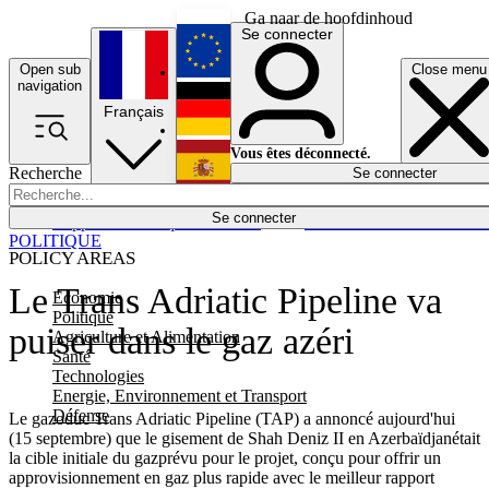
Ga naar de hoofdinhoud
Se connecter
Open sub
Close menu
English
navigation
Français
Deutsch
Vous êtes déconnecté.
Recherche
Se connecter
Español
Lumières éteintes
Se connecter
Rapporteur
Politique
Économie
Newsletters
Evénements
Em
POLITIQUE
POLICY AREAS
Le Trans Adriatic Pipeline va
Economie
Politique
puiser dans le gaz azéri
Agriculture et Alimentation
Santé
Technologies
Energie, Environnement et Transport
Défense
Le gazoduc Trans Adriatic Pipeline (TAP) a annoncé aujourd'hui
(15 septembre) que le gisement de Shah Deniz II en Azerbaïdjanétait
la cible initiale du gazprévu pour le projet, conçu pour offrir un
approvisionnement en gaz plus rapide avec le meilleur rapport