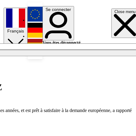
Se connecter
Close menu
English
Français
Deutsch
Vous êtes déconnecté.
Se connecter
Español
Lumières éteintes
z
s années, et est prêt à satisfaire à la demande européenne, a rapporté