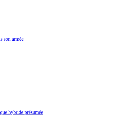
ns son armée
taque hybride présumée