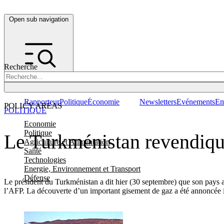
Open sub navigation
Recherche
Rapporteur
Politique
Économie
Newsletters
Evénements
Em
POLICY AREAS
POLITIQUE
Economie
Politique
Le Turkménistan revendiqu
Agriculture et Alimentation
Santé
Technologies
Energie, Environnement et Transport
Défense
Le président du Turkménistan a dit hier (30 septembre) que son pays a 
l’AFP. La découverte d’un important gisement de gaz a été annoncée il