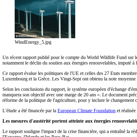
WindEnergy_5.jpg
Un récent rapport publié pour le compte du World Wildlife Fund sur l
notamment le déclin du soutien aux énergies renouvelables, imputé à la
Ce rapport évalue les politiques de l'UE et celles des 27 Etats memb
Luxembourg et la Grèce. Les Vingt-Sept ont obtenu la note moyenne 
Selon les conclusions du rapport, le système européen d'échange d'émi
manquera son objectif avec une marge de 20 ans ». Le document précon
réforme de la politique de l'agriculture, pour y inclure le changement 
L'étude a été financée par la
European Climate Foundation
et réalisée
Les mesures d'austérité portent atteinte aux énergies renouvelabl
Le rapport souligne l'impact de la crise financière, qui a entraîné la 
l'Espagne, l'Irlande et les Pays-Bas.