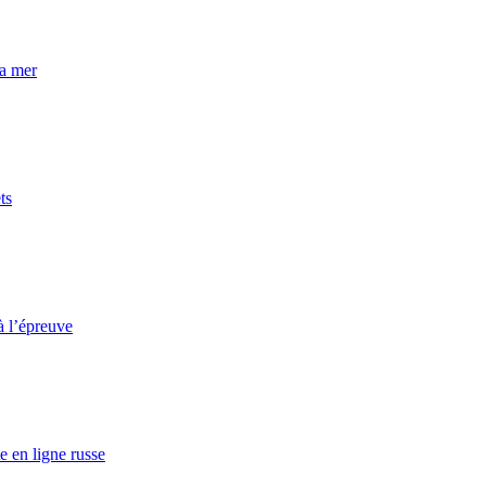
la mer
ts
à l’épreuve
e en ligne russe