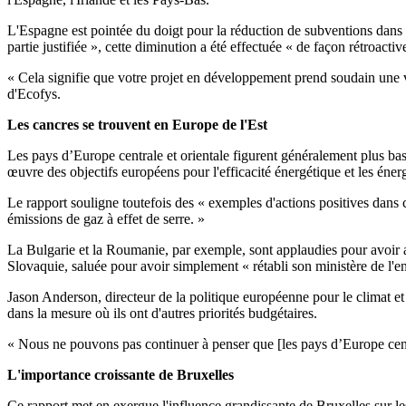
L'Espagne est pointée du doigt pour la réduction de subventions dans l
partie justifiée », cette diminution a été effectuée « de façon rétroactiv
« Cela signifie que votre projet en développement prend soudain une va
d'Ecofys.
Les cancres se trouvent en Europe de l'Est
Les pays d’Europe centrale et orientale figurent généralement plus bas
œuvre des objectifs européens pour l'efficacité énergétique et les énerg
Le rapport souligne toutefois des « exemples d'actions positives dans 
émissions de gaz à effet de serre. »
La Bulgarie et la Roumanie, par exemple, sont applaudies pour avoir ad
Slovaquie, saluée pour avoir simplement « rétabli son ministère de l'
Jason Anderson, directeur de la politique européenne pour le climat e
dans la mesure où ils ont d'autres priorités budgétaires.
« Nous ne pouvons pas continuer à penser que [les pays d’Europe centra
L'importance croissante de Bruxelles
Ce rapport met en exergue l'influence grandissante de Bruxelles sur 