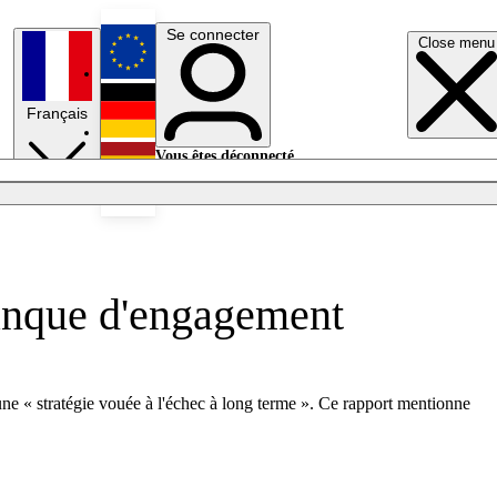
Se connecter
Close menu
English
Français
Deutsch
Vous êtes déconnecté.
Se connecter
Español
Lumières éteintes
anque d'engagement
e « stratégie vouée à l'échec à long terme ». Ce rapport mentionne