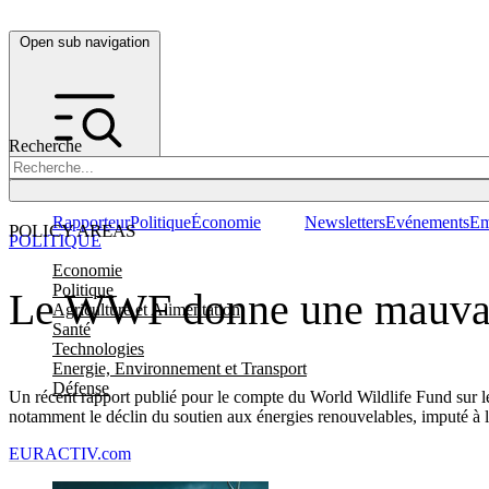
Open sub navigation
Recherche
Rapporteur
Politique
Économie
Newsletters
Evénements
Em
POLICY AREAS
POLITIQUE
Economie
Politique
Le WWF donne une mauvais
Agriculture et Alimentation
Santé
Technologies
Energie, Environnement et Transport
Défense
Un récent rapport publié pour le compte du World Wildlife Fund sur l
notamment le déclin du soutien aux énergies renouvelables, imputé à la
EURACTIV.com