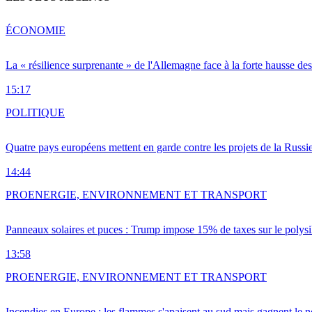
ÉCONOMIE
La « résilience surprenante » de l'Allemagne face à la forte hausse de
15:17
POLITIQUE
Quatre pays européens mettent en garde contre les projets de la Russi
14:44
PRO
ENERGIE, ENVIRONNEMENT ET TRANSPORT
Panneaux solaires et puces : Trump impose 15% de taxes sur le polysi
13:58
PRO
ENERGIE, ENVIRONNEMENT ET TRANSPORT
Incendies en Europe : les flammes s'apaisent au sud mais gagnent le n