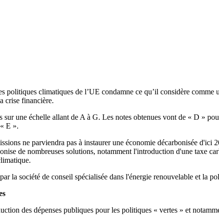
es politiques climatiques de l’UE condamne ce qu’il considère comme un
 crise financière.
res sur une échelle allant de A à G. Les notes obtenues vont de « D » p
« E ».
ssions ne parviendra pas à instaurer une économie décarbonisée d'ici 20
ise de nombreuses solutions, notamment l'introduction d'une taxe carbo
climatique.
 par la société de conseil spécialisée dans l'énergie renouvelable et la p
es
réduction des dépenses publiques pour les politiques « vertes » et notam