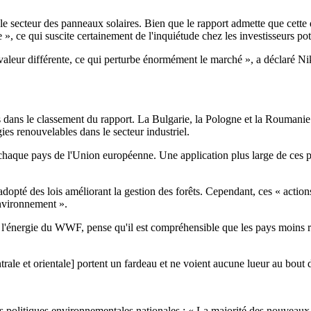
e secteur des panneaux solaires. Bien que le rapport admette que cette di
e », ce qui suscite certainement de l'inquiétude chez les investisseurs pot
leur différente, ce qui perturbe énormément le marché », a déclaré Nikla
 dans le classement du rapport. La Bulgarie, la Pologne et la Roumanie 
ies renouvelables dans le secteur industriel.
chaque pays de l'Union européenne. Une application plus large de ces po
opté des lois améliorant la gestion des forêts. Cependant, ces « action
environnement ».
t l'énergie du WWF, pense qu'il est compréhensible que les pays moins r
le et orientale] portent un fardeau et ne voient aucune lueur au bout du
les politiques environnementales nationales : « La majorité des nouvea