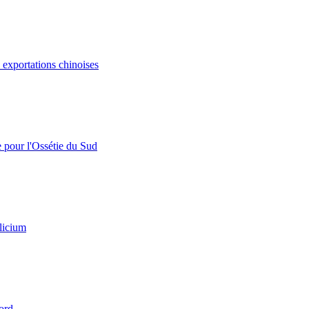
s exportations chinoises
e pour l'Ossétie du Sud
licium
ord