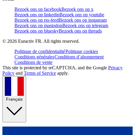
Bezoek ons op facebook
Bezoek ons op x
Bezoek ons op linkedin
Bezoek ons op youtube
Bezoek ons op rss-feed
Bezoek ons op instagram
Bezoek ons op mastodon
Bezoek ons op telegram
Bezoek ons op bluesky
Bezoek ons op threads
©
2026
Euractiv FR. All rights reserved.
Politique de confidentialité
Politique cookies
Conditions générales
Conditions d’abonnement
Conditions de vente
This site is protected by reCAPTCHA, and the Google
Privacy
Policy
and
Terms of Service
apply.
Français