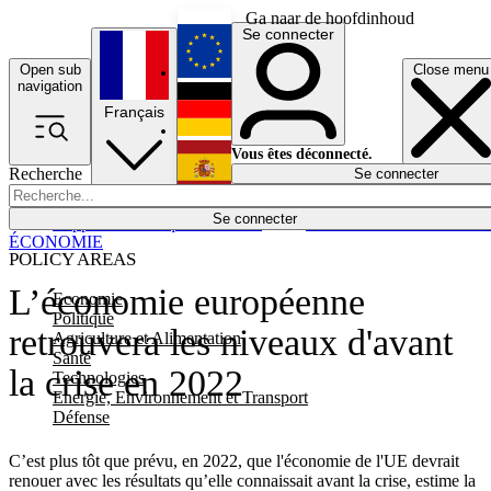
Ga naar de hoofdinhoud
Se connecter
Open sub
Close menu
English
navigation
Français
Deutsch
Vous êtes déconnecté.
Recherche
Se connecter
Español
Lumières éteintes
Se connecter
Rapporteur
Politique
Économie
Newsletters
Evénements
Em
ÉCONOMIE
POLICY AREAS
L’économie européenne
Economie
Politique
retrouvera les niveaux d'avant
Agriculture et Alimentation
Santé
la crise en 2022
Technologies
Energie, Environnement et Transport
Défense
C’est plus tôt que prévu, en 2022, que l'économie de l'UE devrait
renouer avec les résultats qu’elle connaissait avant la crise, estime la