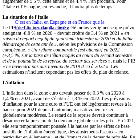
augmenter de 5,5 % cette année et de 4,4 % l’an prochain. Pour
l’Italie et l’Espagne, en revanche, il faudra plus de temps.
La situation de l’Italie
C’est en Italie, en Espagne et en France que la
Le PIB de l’Italie – dont la chute a été moins vertigineuse que prévu,
récession sera la plus sévère
atteignant -8,8 % en 2020 – devrait croître de 3,4 % en 2021
« en
raison du report négatif du quatrième trimestre de 2020 et du faible
démarrage de cette année »
, selon les prévisions de la Commission
européenne.
« Un rythme comparable [est attendu] en 2022
(+3,5 %) sur la base de l’élan acquis au cours du second semestre
et de la poursuite de la reprise du secteur des services »,
mais le PIB
« ne reviendra pas aux niveaux de 2019 d’ici à 2022 »
. Les
estimations n’incluent cependant pas les effets du plan de relance.
L’inflation
L’inflation dans la zone euro devrait passer de 0,3 % en 2020 à
1,4 % en 2021, avant de s’établir à 1,3 % en 2022. Les prévisions
d’inflation pour la zone euro et l’UE ont été légèrement revues à la
hausse pour 2021 depuis l’automne, mais devraient rester
globalement modérées. Le retard de la reprise devrait continuer à
désamorcer la pression de la demande globale sur les prix. En 2021,
elle sera temporairement poussée à la hausse par les effets de base
positifs de l’inflation énergétique, des ajustements fiscaux – en
particulier en Allemagne – et de l’impact de la demande refoulée. En