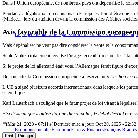
Dans l’Union européenne, de nombreux pays ont dépénalisé la conso
Pourtant, la légalisation du cannabis en Europe est loin d’être une « ré
(Mildeca), lors du audition devant la commission des Affaires sociales
Avis favorable de la Commission européen
Le projet allemand de légalisation du cannabis soulève des inqu
Mais dépénaliser ne veut pas dire considérer la vente et la consomma
Seule Malte a totalement légalisé l’usage récréatif du cannabis à la 
Si le projet de loi allemand était voté, l’Allemagne ferait figure d’ex
De son côté, la Commission européenne a réservé un «
très bon accue
L’UE a signé plusieurs accords internationaux dans lesquels les parte
scientifique.
Karl Lauterbach a souligné que le futur projet de loi visant à légaliser 
« Si l’Allemagne légalise l’usage du cannabis, le débat devrait être r
Mar 21, 2023 - 07:11
Dernière mise à jour: Oct 20, 2025 - 22:32
Économie
cannabis
Économie
Euro & Finances
François Braun
K
Print
Partager