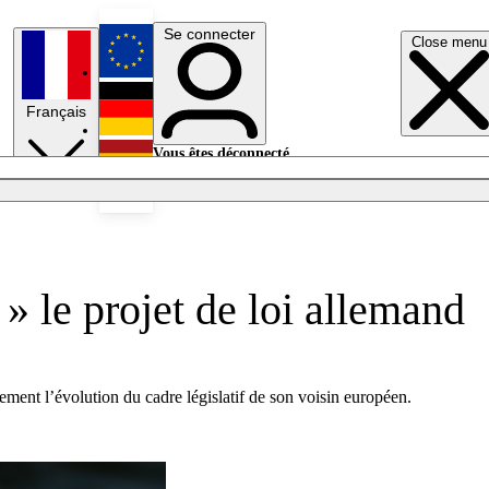
Se connecter
Close menu
English
Français
Deutsch
Vous êtes déconnecté.
Se connecter
Español
Lumières éteintes
 » le projet de loi allemand
ement l’évolution du cadre législatif de son voisin européen.