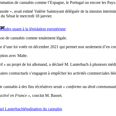
mmation de cannabis comme l’Espagne, le Portugal ou encore les Pays-
ussite », avait estimé Valérie Saintoyant déléguée de la mission intermini
 du Sénat le mercredi 18 janvier.
ne
iétudes quant à la législation européenne
tion de cannabis comme totalement légale.
suite d’une loi votée en décembre 2021 qui permet non seulement d’en c
ception avec Malte.
il »
au projet de loi allemand, a déclaré M. Lauterbach à plusieurs méd
naires contractuels s’engagent à empêcher les activités commerciales li
le cannabis à des fins récréatives serait
« conforme au droit communaut
éactivé en France »
, conclut M. Basset.
arl Lauterbach
légalisation du cannabis