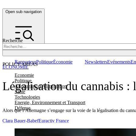
Open sub navigation
Recherche
Rapporteur
Politique
Économie
Newsletters
Evénements
Em
POLICY AREAS
ÉCONOMIE
Economie
Politique
Légalisation du cannabis : l
Agriculture et Alimentation
Santé
Technologies
Energie, Environnement et Transport
Défense
Alors que l’Allemagne s’engage sur la voie de la légalisation du canna
Clara Bauer-Babef
Euractiv France