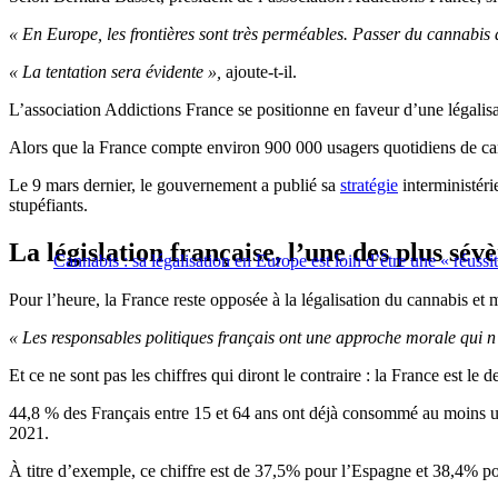
« En Europe, les frontières sont très perméables
.
Passer du cannabis d
« La tentation sera évidente »,
ajoute-t-il.
L’association Addictions France se positionne en faveur d’une légalisa
Alors que la France compte environ 900 000 usagers quotidiens de cann
Le 9 mars dernier, le gouvernement a publié sa
stratégie
interministéri
stupéfiants.
La législation française, l’une des plus sév
Cannabis : sa légalisation en Europe est loin d’être une « réuss
Pour l’heure, la France reste opposée à la légalisation du cannabis et m
« Les responsables politiques français ont une approche morale qui n’
Et ce ne sont pas les chiffres qui diront le contraire : la France est
44,8 % des Français entre 15 et 64 ans ont déjà consommé au moins un
2021.
À titre d’exemple, ce chiffre est de 37,5% pour l’Espagne et 38,4% po