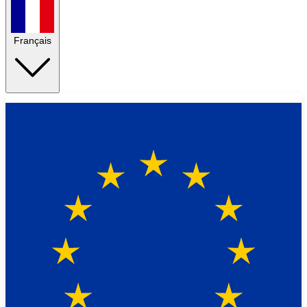
Français