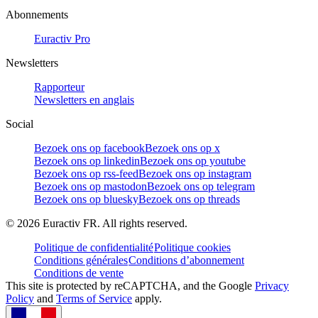
Abonnements
Euractiv Pro
Newsletters
Rapporteur
Newsletters en anglais
Social
Bezoek ons op facebook
Bezoek ons op x
Bezoek ons op linkedin
Bezoek ons op youtube
Bezoek ons op rss-feed
Bezoek ons op instagram
Bezoek ons op mastodon
Bezoek ons op telegram
Bezoek ons op bluesky
Bezoek ons op threads
©
2026
Euractiv FR. All rights reserved.
Politique de confidentialité
Politique cookies
Conditions générales
Conditions d’abonnement
Conditions de vente
This site is protected by reCAPTCHA, and the Google
Privacy
Policy
and
Terms of Service
apply.