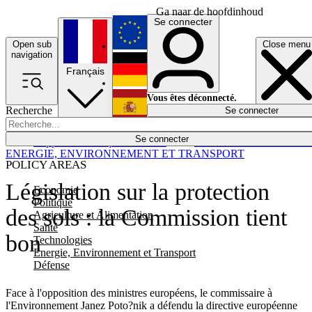
Ga naar de hoofdinhoud
Se connecter
Open sub
Close menu
English
navigation
Français
Deutsch
Vous êtes déconnecté.
Recherche
Se connecter
Español
Lumières éteintes
Se connecter
Rapporteur
Politique
Économie
Newsletters
Evénements
Em
ENERGIE, ENVIRONNEMENT ET TRANSPORT
POLICY AREAS
Législation sur la protection
Economie
Politique
des sols : la Commission tient
Agriculture et Alimentation
Santé
bon
Technologies
Energie, Environnement et Transport
Défense
Face à l'opposition des ministres européens, le commissaire à
l'Environnement Janez Poto?nik a défendu la directive européenne