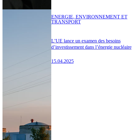
ENERGIE, ENVIRONNEMENT ET
TRANSPORT
L’UE lance un examen des besoins
d’investissement dans l’énergie nucléaire
15.04.2025