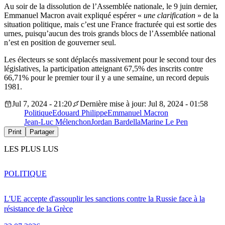
Au soir de la dissolution de l’Assemblée nationale, le 9 juin dernier,
Emmanuel Macron avait expliqué espérer «
une clarification
» de la
situation politique, mais c’est une France fracturée qui est sortie des
urnes, puisqu’aucun des trois grands blocs de l’Assemblée national
n’est en position de gouverner seul.
Les électeurs se sont déplacés massivement pour le second tour des
législatives, la participation atteignant 67,5% des inscrits contre
66,71% pour le premier tour il y a une semaine, un record depuis
1981.
Jul 7, 2024 - 21:20
Dernière mise à jour: Jul 8, 2024 - 01:58
Politique
Edouard Philippe
Emmanuel Macron
Jean-Luc Mélenchon
Jordan Bardella
Marine Le Pen
Print
Partager
LES PLUS LUS
POLITIQUE
L'UE accepte d'assouplir les sanctions contre la Russie face à la
résistance de la Grèce