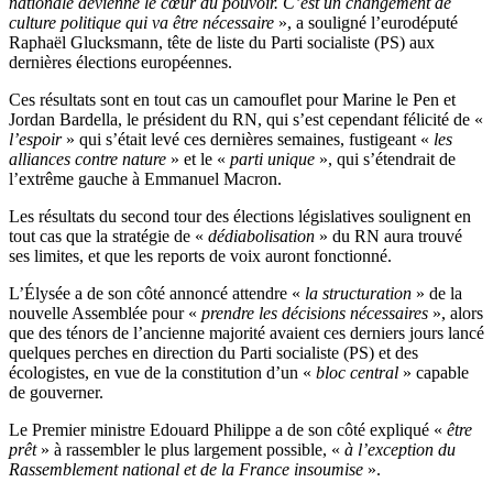
nationale devienne le cœur du pouvoir. C’est un changement de
culture politique qui va être nécessaire
», a souligné l’eurodéputé
Raphaël Glucksmann, tête de liste du Parti socialiste (PS) aux
dernières élections européennes.
Ces résultats sont en tout cas un camouflet pour Marine le Pen et
Jordan Bardella, le président du RN, qui s’est cependant félicité de «
l’espoir
» qui s’était levé ces dernières semaines, fustigeant «
les
alliances contre nature
» et le «
parti unique
», qui s’étendrait de
l’extrême gauche à Emmanuel Macron.
Les résultats du second tour des élections législatives soulignent en
tout cas que la stratégie de «
dédiabolisation
» du RN aura trouvé
ses limites, et que les reports de voix auront fonctionné.
L’Élysée a de son côté annoncé attendre «
la structuration
» de la
nouvelle Assemblée pour «
prendre les décisions nécessaires
», alors
que des ténors de l’ancienne majorité avaient ces derniers jours lancé
quelques perches en direction du Parti socialiste (PS) et des
écologistes, en vue de la constitution d’un «
bloc central
» capable
de gouverner.
Le Premier ministre Edouard Philippe a de son côté expliqué «
être
prêt
» à rassembler le plus largement possible, «
à l’exception du
Rassemblement national et de la France insoumise
».