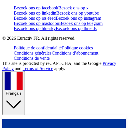
Bezoek ons op facebook
Bezoek ons op x
Bezoek ons op linkedin
Bezoek ons op youtube
Bezoek ons op rss-feed
Bezoek ons op instagram
Bezoek ons op mastodon
Bezoek ons op telegram
Bezoek ons op bluesky
Bezoek ons op threads
©
2026
Euractiv FR. All rights reserved.
Politique de confidentialité
Politique cookies
Conditions générales
Conditions d’abonnement
Conditions de vente
This site is protected by reCAPTCHA, and the Google
Privacy
Policy
and
Terms of Service
apply.
Français