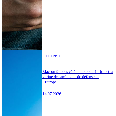
DÉFENSE
Macron fait des célébrations du 14 Juillet la
vitrine des ambitions de défense de
l’Europe
14.07.2026