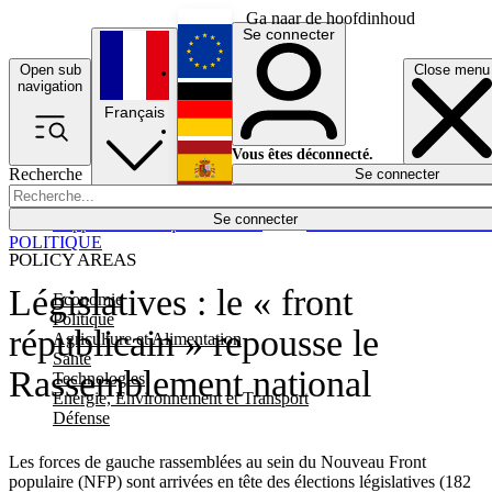
Ga naar de hoofdinhoud
Se connecter
Open sub
Close menu
English
navigation
Français
Deutsch
Vous êtes déconnecté.
Recherche
Se connecter
Español
Lumières éteintes
Se connecter
Rapporteur
Politique
Économie
Newsletters
Evénements
Em
POLITIQUE
POLICY AREAS
Législatives : le « front
Economie
Politique
républicain » repousse le
Agriculture et Alimentation
Santé
Rassemblement national
Technologies
Energie, Environnement et Transport
Défense
Les forces de gauche rassemblées au sein du Nouveau Front
populaire (NFP) sont arrivées en tête des élections législatives (182