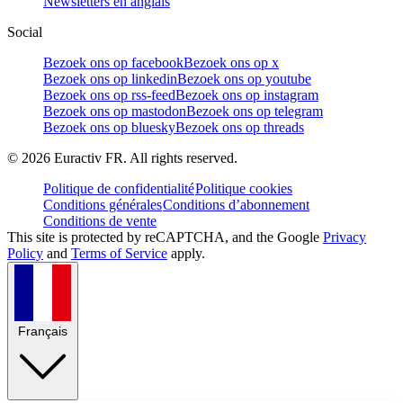
Newsletters en anglais
Social
Bezoek ons op facebook
Bezoek ons op x
Bezoek ons op linkedin
Bezoek ons op youtube
Bezoek ons op rss-feed
Bezoek ons op instagram
Bezoek ons op mastodon
Bezoek ons op telegram
Bezoek ons op bluesky
Bezoek ons op threads
©
2026
Euractiv FR. All rights reserved.
Politique de confidentialité
Politique cookies
Conditions générales
Conditions d’abonnement
Conditions de vente
This site is protected by reCAPTCHA, and the Google
Privacy
Policy
and
Terms of Service
apply.
Français