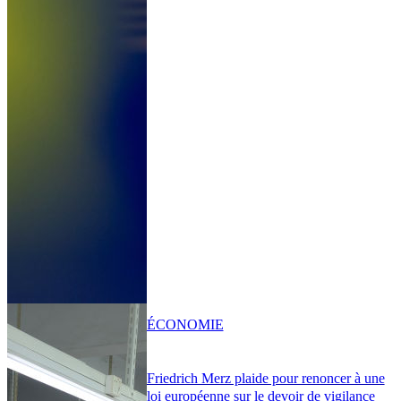
ÉCONOMIE
Friedrich Merz plaide pour renoncer à une
loi européenne sur le devoir de vigilance