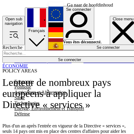
Ga naar de hoofdinhoud
Se connecter
Open sub
Close menu
English
navigation
Français
Deutsch
Vous êtes déconnecté.
Recherche
Se connecter
Español
Lumières éteintes
Se connecter
Rapporteur
Politique
Économie
Newsletters
Evénements
Em
ÉCONOMIE
POLICY AREAS
Lenteur de nombreux pays
Economie
Politique
européens à appliquer la
Agriculture et Alimentation
Santé
Directive « services »
Technologies
Energie, Environnement et Transport
Défense
Plus d'un an après l'entrée en vigueur de la Directive « services »,
seuls 14 pays ont mis en place des centres d'affaires pour aider les