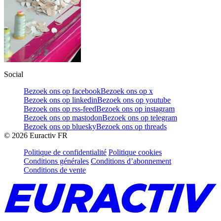
Social
Bezoek ons op facebook
Bezoek ons op x
Bezoek ons op linkedin
Bezoek ons op youtube
Bezoek ons op rss-feed
Bezoek ons op instagram
Bezoek ons op mastodon
Bezoek ons op telegram
Bezoek ons op bluesky
Bezoek ons op threads
©
2026
Euractiv FR
Politique de confidentialité
Politique cookies
Conditions générales
Conditions d’abonnement
Conditions de vente