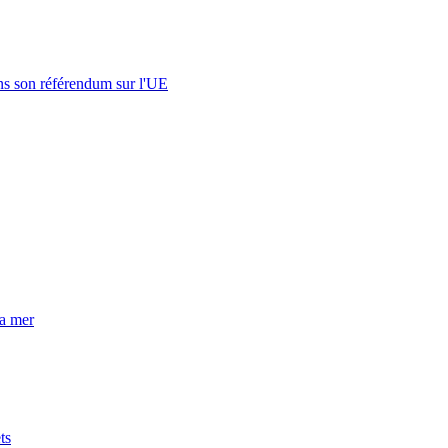
s son référendum sur l'UE
la mer
ts