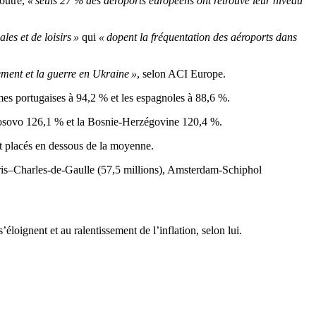
 outre,
« seuls 27 % des aéroports européens ont retrouvé leur niveau
les et de loisirs »
qui
« dopent la fréquentation des aéroports dans
ement et la guerre en Ukraine »
, selon ACI Europe.
rmes portugaises à 94,2 % et les espagnoles à 88,6 %.
e Kosovo 126,1 % et la Bosnie-Herzégovine 120,4 %.
nt placés en dessous de la moyenne.
Paris–Charles-de-Gaulle (57,5 millions), Amsterdam-Schiphol
éloignent et au ralentissement de l’inflation, selon lui.