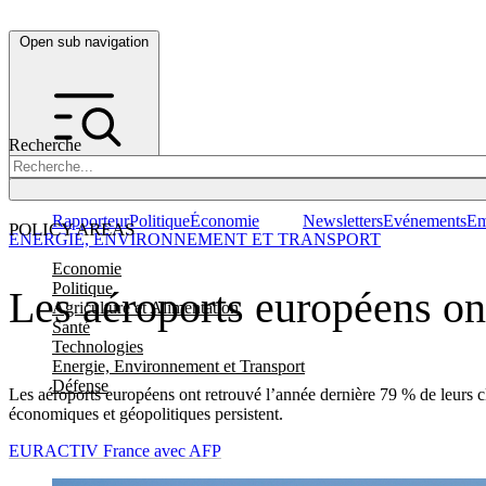
Open sub navigation
Recherche
Rapporteur
Politique
Économie
Newsletters
Evénements
Em
POLICY AREAS
ENERGIE, ENVIRONNEMENT ET TRANSPORT
Economie
Politique
Les aéroports européens on
Agriculture et Alimentation
Santé
Technologies
Energie, Environnement et Transport
Défense
Les aéroports européens ont retrouvé l’année dernière 79 % de leurs c
économiques et géopolitiques persistent.
EURACTIV France avec AFP