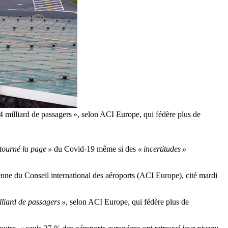
4 milliard de passagers », selon ACI Europe, qui fédère plus de
 tourné la page »
du Covid-19 même si des
« incertitudes »
enne du Conseil international des aéroports (ACI Europe), cité mardi
liard de passagers »
, selon ACI Europe, qui fédère plus de