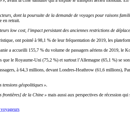
9 »
, avant la crise sanitaire qui a torpillé le transport aérien mondial. En
acteurs, dont la poursuite de la demande de voyages pour raisons familia
 en retrait.
teurs low cost, l’impact persistant des anciennes restrictions de déplac
ristique, ont pointé à 98,1 % de leur fréquentation de 2019, les platefo
’Albanie a accueilli 155,7 % du volume de passagers aériens de 2019, l
ndis que le Royaume-Uni (75,2 %) et surtout l’Allemagne (65,1 %) se so
e passagers, à 64,3 millions, devant Londres-Heathrow (61,6 millions), 
s tensions géopolitiques ».
 frontières] de la Chine »
mais aussi aux perspectives de récession qui s’
s voyageurs