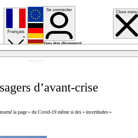
Se connecter
Close menu
English
Français
Deutsch
Vous êtes déconnecté.
Se connecter
Español
Lumières éteintes
sagers d’avant-crise
 tourné la page » du Covid-19 même si des « incertitudes »