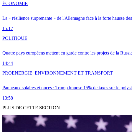
ÉCONOMIE
La « résilience surprenante » de l'Allemagne face à la forte hausse de
15:17
POLITIQUE
Quatre pays européens mettent en garde contre les projets de la Russi
14:44
PRO
ENERGIE, ENVIRONNEMENT ET TRANSPORT
Panneaux solaires et puces : Trump impose 15% de taxes sur le polysi
13:58
PLUS DE CETTE SECTION