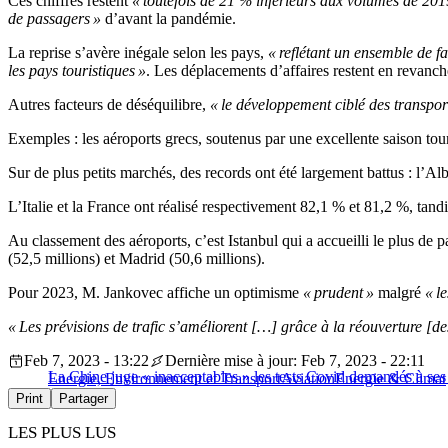
Ces chiffres restent
« toutefois de 21 % inférieurs aux volumes de 201
de passagers »
d’avant la pandémie.
La reprise s’avère inégale selon les pays,
« reflétant un ensemble de f
les pays touristiques »
. Les déplacements d’affaires restent en revanche
Autres facteurs de déséquilibre,
« le développement ciblé des transpor
Exemples : les aéroports grecs, soutenus par une excellente saison tou
Sur de plus petits marchés, des records ont été largement battus : l
L’Italie et la France ont réalisé respectivement 82,1 % et 81,2 %, ta
Au classement des aéroports, c’est Istanbul qui a accueilli le plus d
(52,5 millions) et Madrid (50,6 millions).
Pour 2023, M. Jankovec affiche un optimisme
« prudent »
malgré
« le
« Les prévisions de trafic s’améliorent […] grâce à la réouverture [des
Feb 7, 2023 - 13:22
Dernière mise à jour: Feb 7, 2023 - 22:11
La Chine juge « inacceptables » les tests Covid demandés à se
Energie, Environnement et Transport
Aviation
Energie & Climat
Print
Partager
LES PLUS LUS