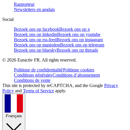
Rapporteur
Newsletters en anglais
Social
Bezoek ons op facebook
Bezoek ons op x
Bezoek ons op linkedin
Bezoek ons op youtube
Bezoek ons op rss-feed
Bezoek ons op instagram
Bezoek ons op mastodon
Bezoek ons op telegram
Bezoek ons op bluesky
Bezoek ons op threads
©
2026
Euractiv FR. All rights reserved.
Politique de confidentialité
Politique cookies
Conditions générales
Conditions d’abonnement
Conditions de vente
This site is protected by reCAPTCHA, and the Google
Privacy
Policy
and
Terms of Service
apply.
Français