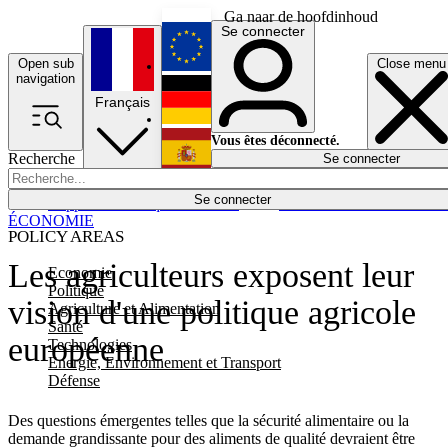
Ga naar de hoofdinhoud
Se connecter
Open sub
Close menu
English
navigation
Français
Deutsch
Vous êtes déconnecté.
Recherche
Se connecter
Español
Lumières éteintes
Se connecter
Rapporteur
Politique
Économie
Newsletters
Evénements
Em
ÉCONOMIE
POLICY AREAS
Les agriculteurs exposent leur
Economie
Politique
vision d'une politique agricole
Agriculture et Alimentation
Santé
européenne
Technologies
Energie, Environnement et Transport
Défense
Des questions émergentes telles que la sécurité alimentaire ou la
demande grandissante pour des aliments de qualité devraient être