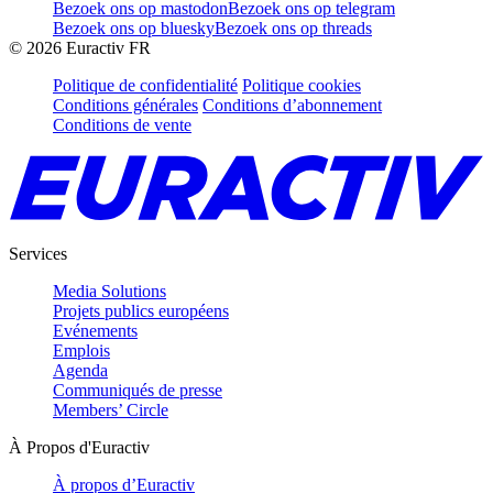
Bezoek ons op mastodon
Bezoek ons op telegram
Bezoek ons op bluesky
Bezoek ons op threads
©
2026
Euractiv FR
Politique de confidentialité
Politique cookies
Conditions générales
Conditions d’abonnement
Conditions de vente
Services
Media Solutions
Projets publics européens
Evénements
Emplois
Agenda
Communiqués de presse
Members’ Circle
À Propos d'Euractiv
À propos d’Euractiv