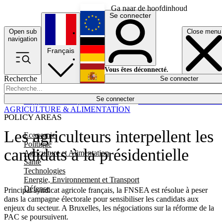
Ga naar de hoofdinhoud
Se connecter
Open sub
Close menu
English
navigation
Français
Deutsch
Vous êtes déconnecté.
Recherche
Se connecter
Español
Lumières éteintes
Se connecter
Rapporteur
Politique
Économie
Newsletters
Evénements
Em
AGRICULTURE & ALIMENTATION
POLICY AREAS
Les agriculteurs interpellent les
Economie
Politique
candidats à la présidentielle
Agriculture et Alimentation
Santé
Technologies
Energie, Environnement et Transport
Défense
Principal syndicat agricole français, la FNSEA est résolue à peser
dans la campagne électorale pour sensibiliser les candidats aux
enjeux du secteur. A Bruxelles, les négociations sur la réforme de la
PAC se poursuivent.