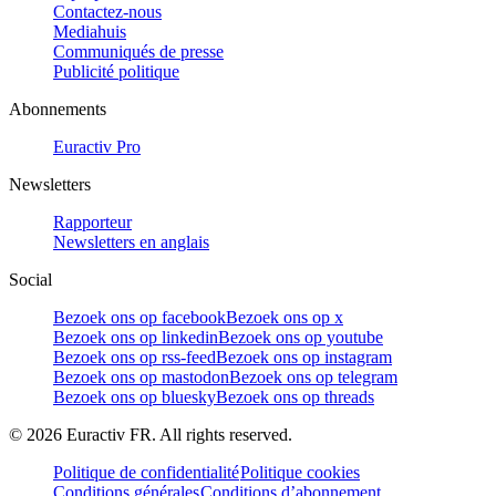
Contactez-nous
Mediahuis
Communiqués de presse
Publicité politique
Abonnements
Euractiv Pro
Newsletters
Rapporteur
Newsletters en anglais
Social
Bezoek ons op facebook
Bezoek ons op x
Bezoek ons op linkedin
Bezoek ons op youtube
Bezoek ons op rss-feed
Bezoek ons op instagram
Bezoek ons op mastodon
Bezoek ons op telegram
Bezoek ons op bluesky
Bezoek ons op threads
©
2026
Euractiv FR. All rights reserved.
Politique de confidentialité
Politique cookies
Conditions générales
Conditions d’abonnement