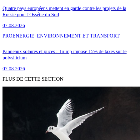
Quatre pays européens mettent en garde contre les projets de la
Russie pour l'Ossétie du Sud
07.08.2026
PRO
ENERGIE, ENVIRONNEMENT ET TRANSPORT
Panneaux solaires et puces : Trump impose 15% de taxes sur le
polysilicium
07.08.2026
PLUS DE CETTE SECTION