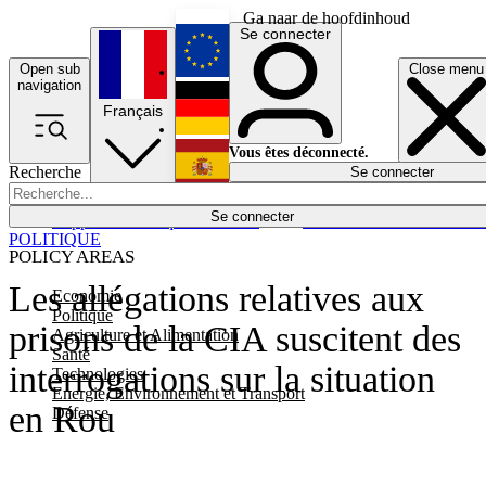
Ga naar de hoofdinhoud
Se connecter
Open sub
Close menu
English
navigation
Français
Deutsch
Vous êtes déconnecté.
Recherche
Se connecter
Español
Lumières éteintes
Se connecter
Rapporteur
Politique
Économie
Newsletters
Evénements
Em
POLITIQUE
POLICY AREAS
Les allégations relatives aux
Economie
Politique
prisons de la CIA suscitent des
Agriculture et Alimentation
Santé
interrogations sur la situation
Technologies
Energie, Environnement et Transport
en Rou
Défense