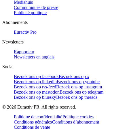
Mediahuis
Communiqués de presse
Publicité politique
Abonnements
Euractiv Pro
Newsletters
Rapporteur
Newsletters en anglais
Social
Bezoek ons op facebook
Bezoek ons op x
Bezoek ons op linkedin
Bezoek ons op youtube
Bezoek ons op rss-feed
Bezoek ons op instagram
Bezoek ons op mastodon
Bezoek ons op telegram
Bezoek ons op bluesky
Bezoek ons op threads
©
2026
Euractiv FR. All rights reserved.
Politique de confidentialité
Politique cookies
Conditions générales
Conditions d’abonnement
Conditions de vente