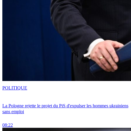
POLITIQUE
La Pologne rejette le projet du PiS d'expulser les hommes ukrainiens
sans emploi
08:22