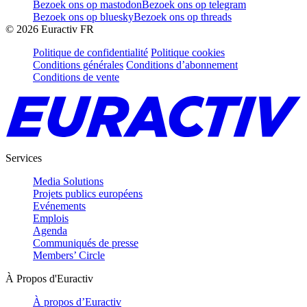
Bezoek ons op mastodon
Bezoek ons op telegram
Bezoek ons op bluesky
Bezoek ons op threads
©
2026
Euractiv FR
Politique de confidentialité
Politique cookies
Conditions générales
Conditions d’abonnement
Conditions de vente
Services
Media Solutions
Projets publics européens
Evénements
Emplois
Agenda
Communiqués de presse
Members’ Circle
À Propos d'Euractiv
À propos d’Euractiv