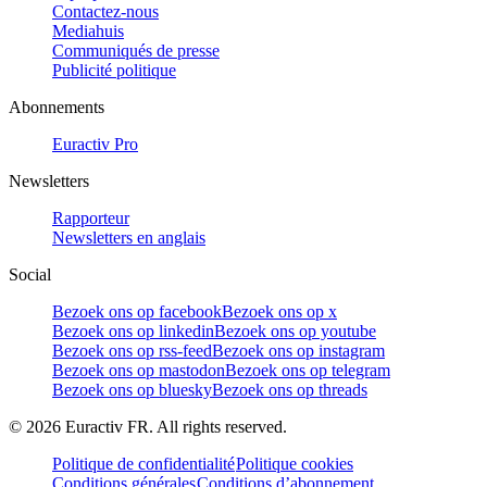
Contactez-nous
Mediahuis
Communiqués de presse
Publicité politique
Abonnements
Euractiv Pro
Newsletters
Rapporteur
Newsletters en anglais
Social
Bezoek ons op facebook
Bezoek ons op x
Bezoek ons op linkedin
Bezoek ons op youtube
Bezoek ons op rss-feed
Bezoek ons op instagram
Bezoek ons op mastodon
Bezoek ons op telegram
Bezoek ons op bluesky
Bezoek ons op threads
©
2026
Euractiv FR. All rights reserved.
Politique de confidentialité
Politique cookies
Conditions générales
Conditions d’abonnement