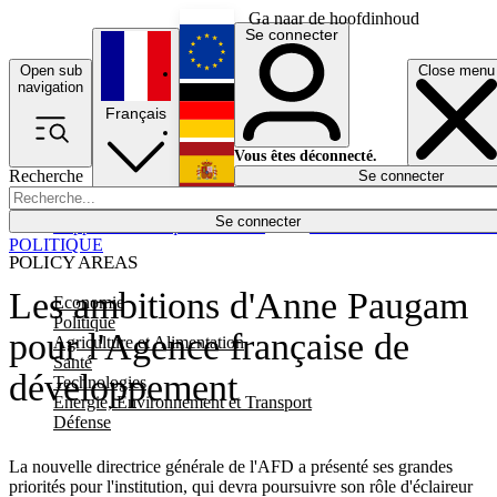
Ga naar de hoofdinhoud
Se connecter
Open sub
Close menu
English
navigation
Français
Deutsch
Vous êtes déconnecté.
Recherche
Se connecter
Español
Lumières éteintes
Se connecter
Rapporteur
Politique
Économie
Newsletters
Evénements
Em
POLITIQUE
POLICY AREAS
Les ambitions d'Anne Paugam
Economie
Politique
pour l'Agence française de
Agriculture et Alimentation
Santé
développement
Technologies
Energie, Environnement et Transport
Défense
La nouvelle directrice générale de l'AFD a présenté ses grandes
priorités pour l'institution, qui devra poursuivre son rôle d'éclaireur