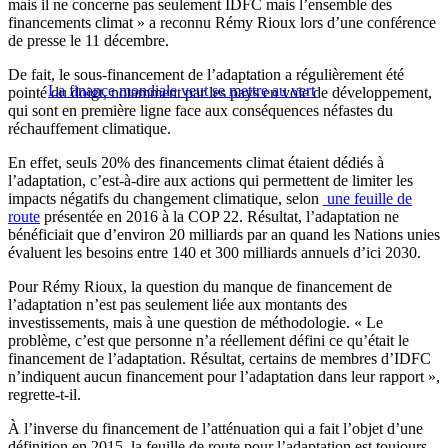
mais il ne concerne pas seulement IDFC mais l’ensemble des
financements climat » a reconnu Rémy Rioux lors d’une conférence
de presse le 11 décembre.
De fait, le sous-financement de l’adaptation a régulièrement été
La finance mondiale veut se mettre au vert
pointé du doigt, notamment par les pays en voie de développement,
qui sont en première ligne face aux conséquences néfastes du
réchauffement climatique.
En effet, seuls 20% des financements climat étaient dédiés à
l’adaptation, c’est-à-dire aux actions qui permettent de limiter les
impacts négatifs du changement climatique, selon
une feuille de
route
présentée en 2016 à la COP 22. Résultat, l’adaptation ne
bénéficiait que d’environ 20 milliards par an quand les Nations unies
évaluent les besoins entre 140 et 300 milliards annuels d’ici 2030.
Pour Rémy Rioux, la question du manque de financement de
l’adaptation n’est pas seulement liée aux montants des
investissements, mais à une question de méthodologie. « Le
problème, c’est que personne n’a réellement défini ce qu’était le
financement de l’adaptation. Résultat, certains de membres d’IDFC
n’indiquent aucun financement pour l’adaptation dans leur rapport »,
regrette-t-il.
À l’inverse du financement de l’atténuation qui a fait l’objet d’une
définition en 2015, la feuille de route pour l’adaptation est toujours