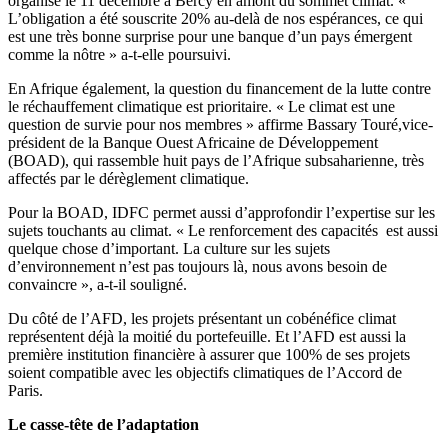
organisé le 11 décembre à Bercy en amont du sommet climat. «
L’obligation a été souscrite 20% au-delà de nos espérances, ce qui
est une très bonne surprise pour une banque d’un pays émergent
comme la nôtre » a-t-elle poursuivi.
En Afrique également, la question du financement de la lutte contre
le réchauffement climatique est prioritaire. « Le climat est une
question de survie pour nos membres » affirme Bassary Touré,vice-
président de la Banque Ouest Africaine de Développement
(BOAD), qui rassemble huit pays de l’Afrique subsaharienne, très
affectés par le dérèglement climatique.
Pour la BOAD, IDFC permet aussi d’approfondir l’expertise sur les
sujets touchants au climat. « Le renforcement des capacités est aussi
quelque chose d’important. La culture sur les sujets
d’environnement n’est pas toujours là, nous avons besoin de
convaincre », a-t-il souligné.
Du côté de l’AFD, les projets présentant un cobénéfice climat
représentent déjà la moitié du portefeuille. Et l’AFD est aussi la
première institution financière à assurer que 100% de ses projets
soient compatible avec les objectifs climatiques de l’Accord de
Paris.
Le casse-tête de l’adaptation