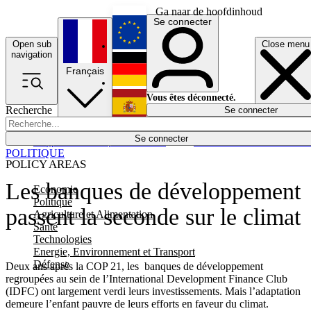
Ga naar de hoofdinhoud
Se connecter
Open sub
Close menu
English
navigation
Français
Deutsch
Vous êtes déconnecté.
Recherche
Se connecter
Español
Lumières éteintes
Se connecter
Rapporteur
Politique
Économie
Newsletters
Evénements
Em
POLITIQUE
POLICY AREAS
Les banques de développement
Economie
Politique
passent la seconde sur le climat
Agriculture et Alimentation
Santé
Technologies
Energie, Environnement et Transport
Défense
Deux ans après la COP 21, les banques de développement
regroupées au sein de l’International Development Finance Club
(IDFC) ont largement verdi leurs investissements. Mais l’adaptation
demeure l’enfant pauvre de leurs efforts en faveur du climat.