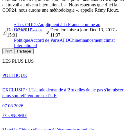
en travail au niveau international. « Nous espérons que d’ici la
COP24, nous aurons une méthodologie », appelle Rémy Rioux.
« Les ODD s’appliquent à la France comme au
Dec 12, 2017 -
Burkina Faso »
Dernière mise à jour: Dec 13, 2017 -
15:01
11:37
Politique
Accord de Paris
AFD
Chine
financement climat
International
Print
Partager
LES PLUS LUS
POLITIQUE
EXCLUSIF : L'Islande demande à Bruxelles de ne pas s'immiscer
dans son référendum sur l'UE
07.08.2026
ÉCONOMIE
Merci la Chine : elle a sauvé l’économie mondiale