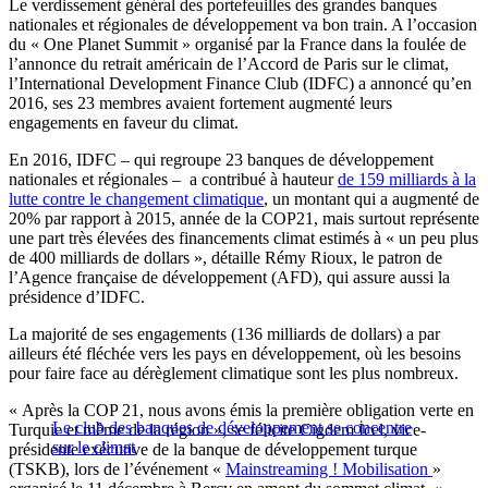
Le verdissement général des portefeuilles des grandes banques
nationales et régionales de développement va bon train. A l’occasion
du « One Planet Summit » organisé par la France dans la foulée de
l’annonce du retrait américain de l’Accord de Paris sur le climat,
l’International Development Finance Club (IDFC) a annoncé qu’en
2016, ses 23 membres avaient fortement augmenté leurs
engagements en faveur du climat.
En 2016, IDFC – qui regroupe 23 banques de développement
nationales et régionales – a contribué à hauteur
de 159 milliards à la
lutte contre le changement climatique
, un montant qui a augmenté de
20% par rapport à 2015, année de la COP21, mais surtout représente
une part très élevées des financements climat estimés à « un peu plus
de 400 milliards de dollars », détaille Rémy Rioux, le patron de
l’Agence française de développement (AFD), qui assure aussi la
présidence d’IDFC.
La majorité de ses engagements (136 milliards de dollars) a par
ailleurs été fléchée vers les pays en développement, où les besoins
pour faire face au dérèglement climatique sont les plus nombreux.
« Après la COP 21, nous avons émis la première obligation verte en
Le club des banques de développement se concentre
Turquie et même de la région », se félicite Cigdem İcel, vice-
sur le climat
présidente exécutive de la banque de développement turque
(TSKB), lors de l’événement «
Mainstreaming ! Mobilisation
»