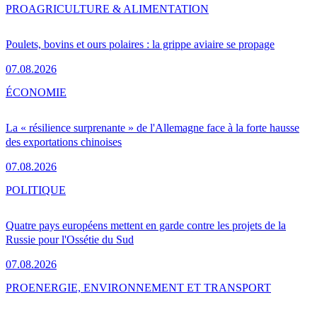
PRO
AGRICULTURE & ALIMENTATION
Poulets, bovins et ours polaires : la grippe aviaire se propage
07.08.2026
ÉCONOMIE
La « résilience surprenante » de l'Allemagne face à la forte hausse
des exportations chinoises
07.08.2026
POLITIQUE
Quatre pays européens mettent en garde contre les projets de la
Russie pour l'Ossétie du Sud
07.08.2026
PRO
ENERGIE, ENVIRONNEMENT ET TRANSPORT