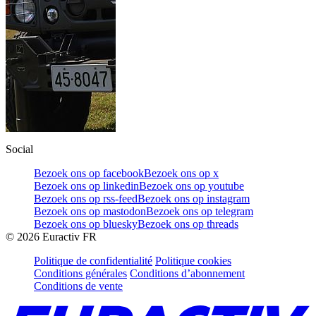
Social
Bezoek ons op facebook
Bezoek ons op x
Bezoek ons op linkedin
Bezoek ons op youtube
Bezoek ons op rss-feed
Bezoek ons op instagram
Bezoek ons op mastodon
Bezoek ons op telegram
Bezoek ons op bluesky
Bezoek ons op threads
©
2026
Euractiv FR
Politique de confidentialité
Politique cookies
Conditions générales
Conditions d’abonnement
Conditions de vente