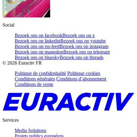
Social
Bezoek ons op facebook
Bezoek ons op x
Bezoek ons op linkedin
Bezoek ons op youtube
Bezoek ons op rss-feed
Bezoek ons op instagram
Bezoek ons op mastodon
Bezoek ons op telegram
Bezoek ons op bluesky
Bezoek ons op threads
©
2026
Euractiv FR
Politique de confidentialité
Politique cookies
Conditions générales
Conditions d’abonnement
Conditions de vente
Services
Media Solutions
Projets publics européens