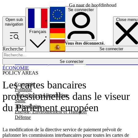
Ga naar de hoofdinhoud
Se connecter
Open sub
Close menu
English
navigation
Français
Deutsch
Vous êtes déconnecté.
Recherche
Se connecter
Español
Lumières éteintes
Se connecter
Rapporteur
Politique
Économie
Newsletters
Evénements
Em
ÉCONOMIE
POLICY AREAS
Les cartes bancaires
Economie
Politique
professionnelles dans le viseur
Agriculture et Alimentation
Santé
du Parlement européen
Technologies
Energie, Environnement et Transport
Défense
La modification de la directive service de paiement prévoit de
plafonner les commissions interbancaires pour toutes les cartes de