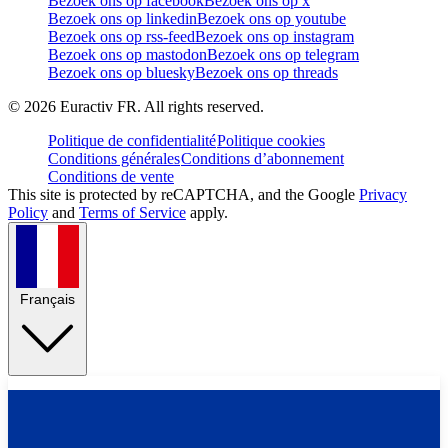
Bezoek ons op facebook
Bezoek ons op x
Bezoek ons op linkedin
Bezoek ons op youtube
Bezoek ons op rss-feed
Bezoek ons op instagram
Bezoek ons op mastodon
Bezoek ons op telegram
Bezoek ons op bluesky
Bezoek ons op threads
©
2026
Euractiv FR. All rights reserved.
Politique de confidentialité
Politique cookies
Conditions générales
Conditions d’abonnement
Conditions de vente
This site is protected by reCAPTCHA, and the Google
Privacy
Policy
and
Terms of Service
apply.
Français