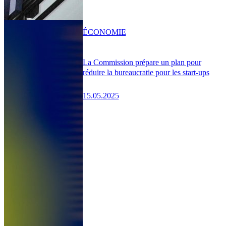
ÉCONOMIE
La Commission prépare un plan pour
réduire la bureaucratie pour les start-ups
15.05.2025