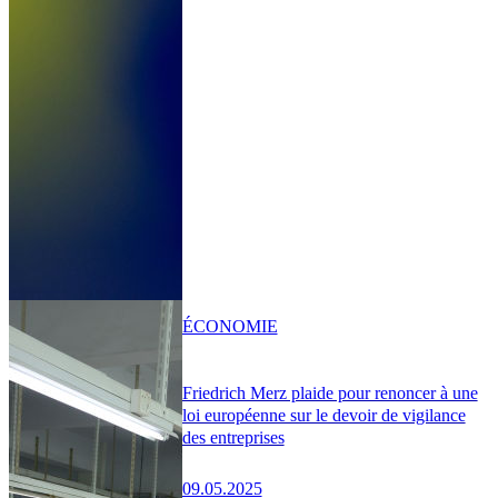
ÉCONOMIE
Friedrich Merz plaide pour renoncer à une
loi européenne sur le devoir de vigilance
des entreprises
09.05.2025