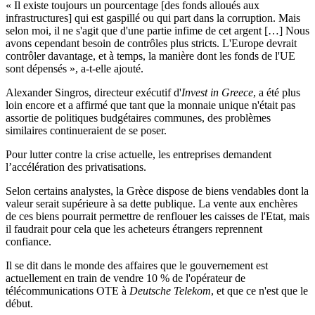
« Il existe toujours un pourcentage [des fonds alloués aux
infrastructures] qui est gaspillé ou qui part dans la corruption. Mais
selon moi, il ne s'agit que d'une partie infime de cet argent […] Nous
avons cependant besoin de contrôles plus stricts. L'Europe devrait
contrôler davantage, et à temps, la manière dont les fonds de l'UE
sont dépensés », a-t-elle ajouté.
Alexander Singros, directeur exécutif d'
Invest in Greece
, a été plus
loin encore et a affirmé que tant que la monnaie unique n'était pas
assortie de politiques budgétaires communes, des problèmes
similaires continueraient de se poser.
Pour lutter contre la crise actuelle, les entreprises demandent
l’accélération des privatisations.
Selon certains analystes, la Grèce dispose de biens vendables dont la
valeur serait supérieure à sa dette publique. La vente aux enchères
de ces biens pourrait permettre de renflouer les caisses de l'Etat, mais
il faudrait pour cela que les acheteurs étrangers reprennent
confiance.
Il se dit dans le monde des affaires que le gouvernement est
actuellement en train de vendre 10 % de l'opérateur de
télécommunications OTE à
Deutsche Telekom
, et que ce n'est que le
début.