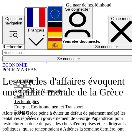
Ga naar de hoofdinhoud
Se connecter
Open sub
Close menu
English
navigation
Français
Deutsch
Vous êtes déconnecté.
Recherche
Se connecter
Español
Lumières éteintes
Se connecter
Rapporteur
Politique
Économie
Newsletters
Evénements
Em
ÉCONOMIE
POLICY AREAS
Les cercles d'affaires évoquent
Economie
Politique
une faillite morale de la Grèce
Agriculture et Alimentation
Santé
Technologies
Energie, Environnement et Transport
Défense
Alors que la Grèce peine à éviter un défaut de paiement malgré les
tentatives répétées du gouvernement de George Papandreou pour
restructurer la dette du pays, les chefs d'entreprises et les dirigeants
politiques, qui se rencontraient à Athènes la semaine dernière, ont