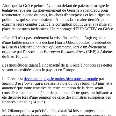
Alors que la Grèce peine à éviter un défaut de paiement malgré les
tentatives répétées du gouvernement de George Papandreou pour
restructurer la dette du pays, les chefs d'entreprises et les dirigeants
politiques, qui se rencontraient à Athènes la semaine dernière, ont
exprimé leurs craintes quant à la corruption politique et à la mise en
place de mesures inefficaces. Un reportage d'EURACTIV en Grèce.
« Le défi n'est pas seulement la crise financière, il s'agit également
d'une faillite morale », a déclaré Harris Oikonopoulos, président de
la
British Hellenic Chamber of Commerce
, lors d'un évènement
organisé par l'association
European Business Press
(EBP) à Athènes
du 8 au 10 juin.
Les inquiétudes quant à l'incapacité de la Grèce à honorer ses dettes
se sont intensifiées dans le pays et en Europe.
La Grèce est
devenue le pays le moins bien noté au monde
par
Standard & Poor's
, qui a abaissé la note du pays lundi (13 juin) et a
annoncé que toute tentative de restructuration de la dette serait
considérée comme un défaut de paiement. Cette question brûlante a
été discutée lors d'une réunion de crise des ministres européens des
finances hier soir (14 juin).
M. Oikonopoulos a précisé qu'il existait 34 lois et projets de loi
voués à accélérer la procédure judiciaire, mais que personne n'avait