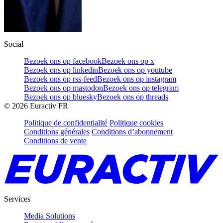
Social
Bezoek ons op facebook
Bezoek ons op x
Bezoek ons op linkedin
Bezoek ons op youtube
Bezoek ons op rss-feed
Bezoek ons op instagram
Bezoek ons op mastodon
Bezoek ons op telegram
Bezoek ons op bluesky
Bezoek ons op threads
©
2026
Euractiv FR
Politique de confidentialité
Politique cookies
Conditions générales
Conditions d’abonnement
Conditions de vente
Services
Media Solutions