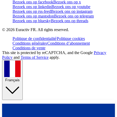
Bezoek ons op facebook
Bezoek ons op x
Bezoek ons op linkedin
Bezoek ons op youtube
Bezoek ons op rss-feed
Bezoek ons op instagram
Bezoek ons op mastodon
Bezoek ons op telegram
Bezoek ons op bluesky
Bezoek ons op threads
©
2026
Euractiv FR. All rights reserved.
Politique de confidentialité
Politique cookies
Conditions générales
Conditions d’abonnement
Conditions de vente
This site is protected by reCAPTCHA, and the Google
Privacy
Policy
and
Terms of Service
apply.
Français