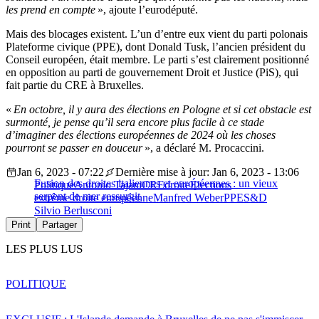
les prend en compte
», ajoute l’eurodéputé.
Mais des blocages existent.
L’
un
d’
entre eux vient du parti polonais
Plateforme civique (PPE), dont Donald Tusk,
l’
ancien président du
Conseil européen, était membre.
Le parti
s’
est clairement positionné
en opposition au parti de gouvernement Droit et Justice (PiS), qui
fait partie du CRE à Bruxelles.
«
En octobre, il y aura des élections en Pologne et si cet obstacle est
surmonté, je pense qu’il sera encore plus facile à ce stade
d’imaginer des élections européennes de 2024 où les choses
pourront se passer en douceur
», a déclaré M. Procaccini.
Jan 6, 2023 - 07:22
Dernière mise à jour: Jan 6, 2023 - 13:06
Fusion des droites italiennes et européennes : un vieux
Politique
Antonio Tajani
CRE
droite
Élections
serpent de mer ressurgit
extrême droite européenne
Manfred Weber
PPE
S&D
Silvio Berlusconi
Print
Partager
LES PLUS LUS
POLITIQUE