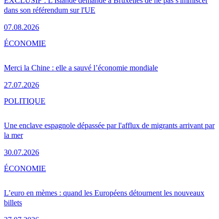
EXCLUSIF : L'Islande demande à Bruxelles de ne pas s'immiscer
dans son référendum sur l'UE
07.08.2026
ÉCONOMIE
Merci la Chine : elle a sauvé l’économie mondiale
27.07.2026
POLITIQUE
Une enclave espagnole dépassée par l'afflux de migrants arrivant par
la mer
30.07.2026
ÉCONOMIE
L’euro en mèmes : quand les Européens détournent les nouveaux
billets