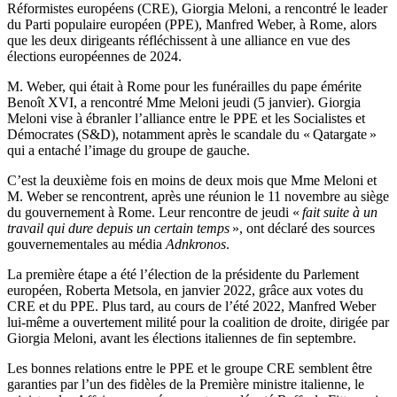
Réformistes européens (CRE), Giorgia Meloni, a rencontré le leader
du Parti populaire européen (PPE), Manfred Weber, à Rome, alors
que les deux dirigeants réfléchissent à une alliance en vue des
élections européennes de 2024.
M. Weber, qui était à Rome pour les funérailles du pape émérite
Benoît XVI, a rencontré Mme Meloni jeudi (5 janvier). Giorgia
Meloni vise à ébranler l’alliance entre le PPE et les Socialistes et
Démocrates (S&D), notamment après le scandale du « Qatargate »
qui a entaché l’image du groupe de gauche.
C’est la deuxième fois en moins de deux mois que Mme Meloni et
M. Weber se rencontrent, après une réunion le 11 novembre au siège
du gouvernement à Rome. Leur rencontre de jeudi «
fait suite à un
travail qui dure depuis un certain temps
», ont déclaré des sources
gouvernementales au média
Adnkronos
.
La première étape a été l’élection de la présidente du Parlement
européen, Roberta Metsola, en janvier 2022, grâce aux votes du
CRE et du PPE. Plus tard, au cours de l’été 2022, Manfred Weber
lui-même a ouvertement milité pour la coalition de droite, dirigée par
Giorgia Meloni, avant les élections italiennes de fin septembre.
Les bonnes relations entre le PPE et le groupe CRE semblent être
garanties par l’un des fidèles de la Première ministre italienne, le