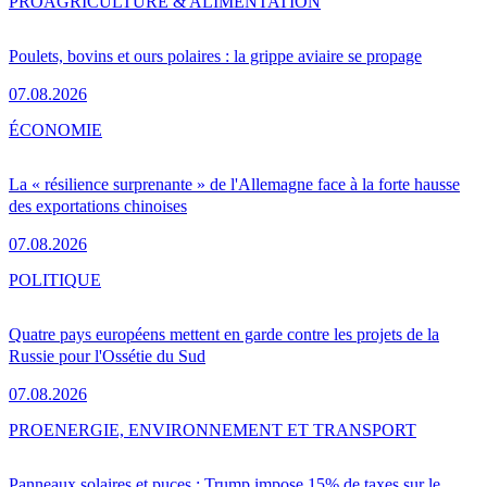
PRO
AGRICULTURE & ALIMENTATION
Poulets, bovins et ours polaires : la grippe aviaire se propage
07.08.2026
ÉCONOMIE
La « résilience surprenante » de l'Allemagne face à la forte hausse
des exportations chinoises
07.08.2026
POLITIQUE
Quatre pays européens mettent en garde contre les projets de la
Russie pour l'Ossétie du Sud
07.08.2026
PRO
ENERGIE, ENVIRONNEMENT ET TRANSPORT
Panneaux solaires et puces : Trump impose 15% de taxes sur le