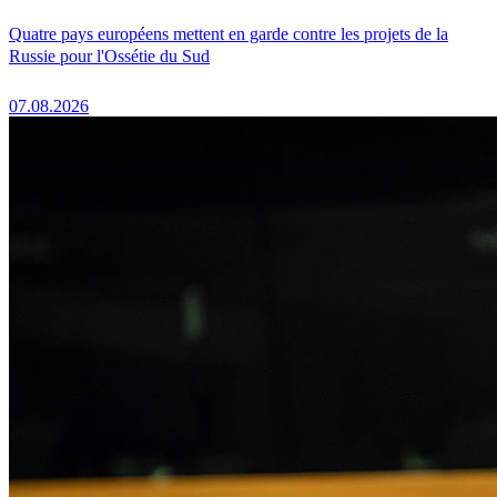
Quatre pays européens mettent en garde contre les projets de la
Russie pour l'Ossétie du Sud
07.08.2026