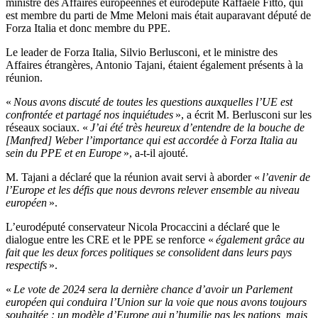
ministre des Affaires européennes et eurodéputé Raffaele Fitto, qui
est membre du parti de Mme Meloni mais était auparavant député de
Forza Italia et donc membre du PPE.
Le leader de Forza Italia, Silvio Berlusconi, et le ministre des
Affaires étrangères, Antonio Tajani, étaient également présents à la
réunion.
«
Nous avons discuté de toutes les questions auxquelles l’UE est
confrontée et partagé nos inquiétudes
», a écrit M. Berlusconi sur les
réseaux sociaux. «
J’ai été très heureux d’entendre de la bouche de
[Manfred] Weber l’importance qui est accordée à Forza Italia au
sein du PPE et en Europe
», a-t-il ajouté.
M. Tajani a déclaré que la réunion avait servi à aborder «
l’avenir de
l’Europe et les défis que nous devrons relever ensemble au niveau
européen
».
L’eurodéputé conservateur Nicola Procaccini a déclaré que le
dialogue entre les CRE et le PPE se renforce «
également grâce au
fait que les deux forces politiques se consolident dans leurs pays
respectifs
».
«
Le vote de 2024 sera la dernière chance d’avoir un Parlement
européen qui conduira l’Union sur la voie que nous avons toujours
souhaitée : un modèle d’Europe qui n’humilie pas les nations, mais