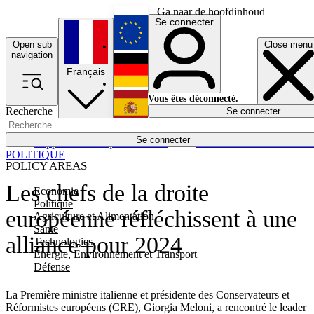
Ga naar de hoofdinhoud
Se connecter
Open sub
Close menu
English
navigation
Français
Deutsch
Vous êtes déconnecté.
Recherche
Se connecter
Español
Lumières éteintes
Se connecter
Rapporteur
Politique
Économie
Newsletters
Evénements
Em
POLITIQUE
POLICY AREAS
Les chefs de la droite
Economie
Politique
européenne réfléchissent à une
Agriculture et Alimentation
Santé
alliance pour 2024
Technologies
Energie, Environnement et Transport
Défense
La Première ministre italienne et présidente des Conservateurs et
Réformistes européens (CRE), Giorgia Meloni, a rencontré le leader