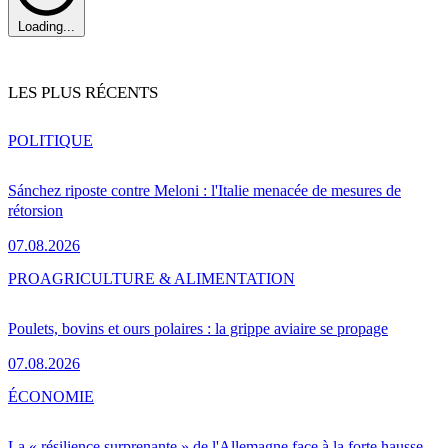
Loading...
LES PLUS RÉCENTS
POLITIQUE
Sánchez riposte contre Meloni : l'Italie menacée de mesures de
rétorsion
07.08.2026
PRO
AGRICULTURE & ALIMENTATION
Poulets, bovins et ours polaires : la grippe aviaire se propage
07.08.2026
ÉCONOMIE
La « résilience surprenante » de l'Allemagne face à la forte hausse