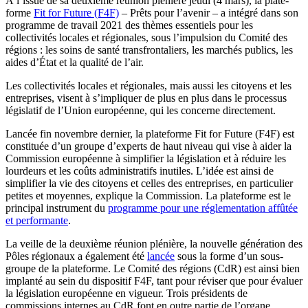
À l’issue de sa deuxième réunion plénière jeudi (4 mars), la plate-
forme
Fit for Future (F4F)
– Prêts pour l’avenir – a intégré dans son
programme de travail 2021 des thèmes essentiels pour les
collectivités locales et régionales, sous l’impulsion du Comité des
régions : les soins de santé transfrontaliers, les marchés publics, les
aides d’État et la qualité de l’air.
Les collectivités locales et régionales, mais aussi les citoyens et les
entreprises, visent à s’impliquer de plus en plus dans le processus
législatif de l’Union européenne, qui les concerne directement.
Lancée fin novembre dernier, la plateforme Fit for Future (F4F) est
constituée d’un groupe d’experts de haut niveau qui vise à aider la
Commission européenne à simplifier la législation et à réduire les
lourdeurs et les coûts administratifs inutiles. L’idée est ainsi de
simplifier la vie des citoyens et celles des entreprises, en particulier
petites et moyennes, explique la Commission. La plateforme est le
principal instrument du
programme pour une réglementation affûtée
et performante
.
La veille de la deuxième réunion plénière, la nouvelle génération des
Pôles régionaux a également été
lancée
sous la forme d’un sous-
groupe de la plateforme. Le Comité des régions (CdR) est ainsi bien
implanté au sein du dispositif F4F, tant pour réviser que pour évaluer
la législation européenne en vigueur. Trois présidents de
commissions internes au CdR font en outre partie de l’organe