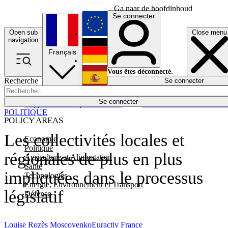
Ga naar de hoofdinhoud
Se connecter
Open sub
Close menu
English
navigation
Français
Deutsch
Vous êtes déconnecté.
Recherche
Se connecter
Español
Lumières éteintes
Se connecter
Rapporteur
Politique
Économie
Newsletters
Evénements
Em
POLITIQUE
POLICY AREAS
Les collectivités locales et
Economie
Politique
régionales de plus en plus
Agriculture et Alimentation
Santé
impliquées dans le processus
Technologies
Energie, Environnement et Transport
législatif
Défense
Louise Rozès Moscovenko
Euractiv France