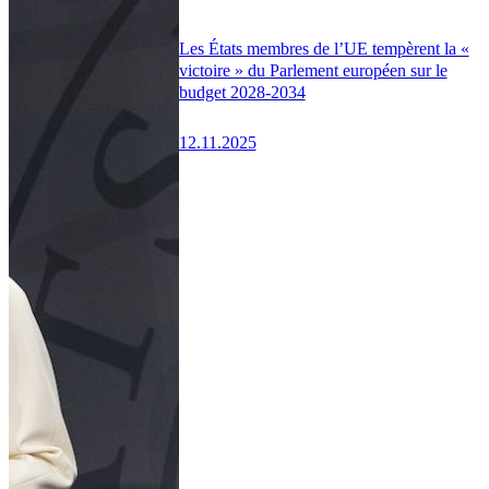
Les États membres de l’UE tempèrent la «
victoire » du Parlement européen sur le
budget 2028-2034
12.11.2025