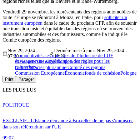
régions riches telles que la Bavière et le Bade-Wurtemberg.
Vendredi 29 novembre, les représentants des régions automobiles de
toute l’Europe se réuniront à Monza, en Italie, pour
solliciter un
instrument européen
dans le cadre du prochain CFP, afin de soutenir
une transition juste et équitable dans les régions où se trouvent des
industries automobiles et des fournisseurs, comme l’a indiqué le
Comité européen des régions.
Nov 29, 2024 -
Dernière mise à jour: Nov 29, 2024 -
Compétitivité : les ministres de l’Industrie de l’UE
07:00
12:29
envisagent une simplification des règles pour les
Économie
Allemagne
Budget de l'UE
entreprises
cadre financier pluriannuel
Comité des regions
Commission Européenne
Économie
fonds de cohésion
Pologne
Print
Partager
LES PLUS LUS
POLITIQUE
EXCLUSIF : L'Islande demande à Bruxelles de ne pas s'immiscer
dans son référendum sur l'UE
09:07