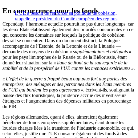
En concurrence pour les fonds
L’UE a besoin de renforcer sa politique de cohésion,
rappelle le président du Comité européen des régions
Cependant, l’harmonie actuelle pourrait ne pas durer longtemps, car
les deux États établissent également des priorités concurrentes en ce
qui concerne les domaines sur lesquels la politique de cohésion
devrait se concentrer. Dans un document distinct, la Pologne —
accompagnée de l’Estonie, de la Lettonie et de la Lituanie —
demande des moyens de cohésion
« supplémentaires et adéquats »
pour les pays limitrophes de la Russie ou de la Biélorussie, étant
donné leur situation sur la
« ligne de front de la sauvegarde de la
stabilité et de la prospérité de l’UE contre les menaces extérieures ».
« L’effet de la guerre a frappé beaucoup plus fort aux portes des
entreprises, des ménages et des personnes dans les États membres
de l’UE qui bordent les pays agresseurs »
, écrivent-ils, soulignant la
baisse des flux touristiques, la prudence accrue des investisseurs
étrangers et l’augmentation des dépenses militaires en pourcentage
du PIB.
Les régions allemandes, quant à elles, aimeraient également
bénéficier de fonds européens supplémentaires, étant donné les
lourdes charges liées à la transition de l’industrie automobile, ce qui,
selon elles, justifie que l’UE consacre également des fonds à des