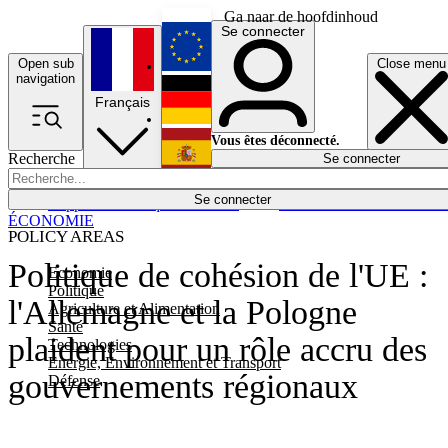
Ga naar de hoofdinhoud
Se connecter
Open sub
Close menu
English
navigation
Français
Deutsch
Vous êtes déconnecté.
Recherche
Se connecter
Español
Lumières éteintes
Se connecter
Rapporteur
Politique
Économie
Newsletters
Evénements
Em
ÉCONOMIE
POLICY AREAS
Politique de cohésion de l'UE :
Economie
Politique
l'Allemagne et la Pologne
Agriculture et Alimentation
Santé
plaident pour un rôle accru des
Technologies
Energie, Environnement et Transport
gouvernements régionaux
Défense