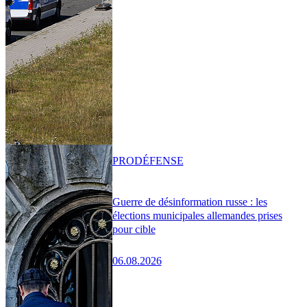
PRO
DÉFENSE
Guerre de désinformation russe : les
élections municipales allemandes prises
pour cible
06.08.2026