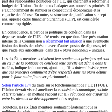
part des responsables politiques de l’UE, qui cherchent à réformer le
budget de l’Union afin de mieux l’adapter aux nouvelles priorités. Il
s’agit notamment de stimuler la compétitivité économique et la
capacité de défense. En outre, sa structure de planification sur sept
ans, appelée cadre financier pluriannuel (CFP), est considérée
comme trop rigide.
En conséquence, la part de la politique de cohésion dans les
dépenses totales de l’UE a été remise en question. Une présentation
interne de la Commission
a récemment fait allusion
à une éventuelle
fusion des fonds de cohésion avec d’autres postes de dépenses, tels
que l’aide aux agriculteurs, dans des
« plans nationaux »
uniques.
Les six États membres
« réitèrent leur soutien aux principes qui sont
au cœur de la politique de cohésion telle qu’elle est définie dans le
traité »
, indique le document, ajoutant qu’ils
« doivent insister pour
que ces principes continuent d’être respectés dans les plans définis
pour le futur cadre financier pluriannuel ».
Selon l’article 174
du traité sur le fonctionnement de l’UE (TFUE),
l’Union devrait viser à améliorer la
« cohésion économique, sociale
et territoriale »
, en mettant l’accent sur la
« réduction des disparités
entre les niveaux de développement »
des régions.
Toutefois, les six États membres souhaitent également que la
politique de cohésion contribue au renforcement de la compétitivité,