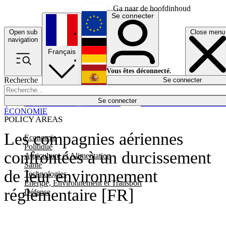
Ga naar de hoofdinhoud
Se connecter
Open sub
Close menu
English
navigation
Français
Deutsch
Vous êtes déconnecté.
Recherche
Se connecter
Español
Lumières éteintes
Se connecter
Rapporteur
Politique
Économie
Newsletters
Evénements
Em
ÉCONOMIE
POLICY AREAS
Les compagnies aériennes
Economie
Politique
confrontées à un durcissement
Agriculture et Alimentation
Santé
de leur environnement
Technologies
Energie, Environnement et Transport
réglementaire [FR]
Défense