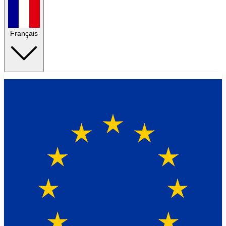
Français