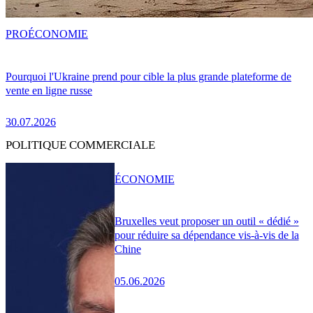
PRO
ÉCONOMIE
Pourquoi l'Ukraine prend pour cible la plus grande plateforme de
vente en ligne russe
30.07.2026
POLITIQUE COMMERCIALE
ÉCONOMIE
Bruxelles veut proposer un outil « dédié »
pour réduire sa dépendance vis-à-vis de la
Chine
05.06.2026