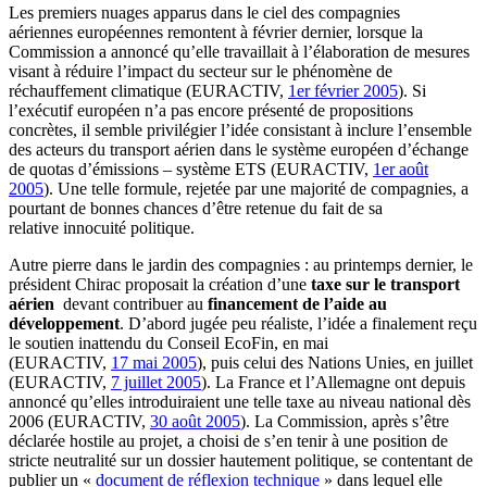
Les premiers nuages apparus dans le ciel des compagnies
aériennes européennes remontent à février dernier, lorsque la
Commission a annoncé qu’elle travaillait à l’élaboration de mesures
visant à réduire l’impact du secteur sur le phénomène de
réchauffement climatique (EURACTIV,
1er février 2005
). Si
l’exécutif européen n’a pas encore présenté de propositions
concrètes, il semble privilégier l’idée consistant à inclure l’ensemble
des acteurs du transport aérien dans le système européen d’échange
de quotas d’émissions – système ETS (EURACTIV,
1er août
2005
). Une telle formule, rejetée par une majorité de compagnies, a
pourtant de bonnes chances d’être retenue du fait de sa
relative innocuité politique.
Autre pierre dans le jardin des compagnies : au printemps dernier, le
président Chirac proposait la création d’une
taxe sur le transport
aérien
devant contribuer au
financement de l’aide au
développement
. D’abord jugée peu réaliste, l’idée a finalement reçu
le soutien inattendu du Conseil EcoFin, en mai
(EURACTIV,
17 mai 2005
), puis celui des Nations Unies, en juillet
(EURACTIV,
7 juillet 2005
). La France et l’Allemagne ont depuis
annoncé qu’elles introduiraient une telle taxe au niveau national dès
2006 (EURACTIV,
30 août 2005
). La Commission, après s’être
déclarée hostile au projet, a choisi de s’en tenir à une position de
stricte neutralité sur un dossier hautement politique, se contentant de
publier un «
document de réflexion technique
» dans lequel elle