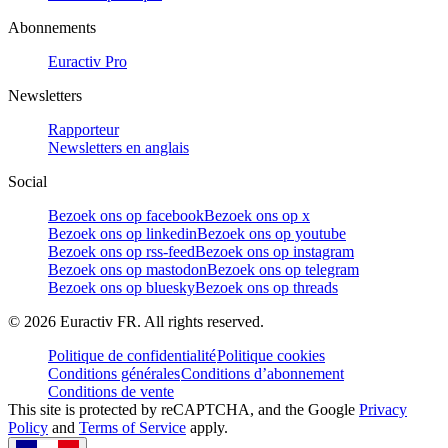
Abonnements
Euractiv Pro
Newsletters
Rapporteur
Newsletters en anglais
Social
Bezoek ons op facebook
Bezoek ons op x
Bezoek ons op linkedin
Bezoek ons op youtube
Bezoek ons op rss-feed
Bezoek ons op instagram
Bezoek ons op mastodon
Bezoek ons op telegram
Bezoek ons op bluesky
Bezoek ons op threads
©
2026
Euractiv FR. All rights reserved.
Politique de confidentialité
Politique cookies
Conditions générales
Conditions d’abonnement
Conditions de vente
This site is protected by reCAPTCHA, and the Google
Privacy
Policy
and
Terms of Service
apply.