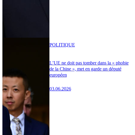
POLITIQUE
L’UE ne doit pas tomber dans la « phobie
de la Chine », met en garde un député
européen
03.06.2026