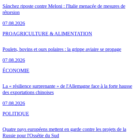
Sánchez riposte contre Meloni : l'Italie menacée de mesures de
rétorsion
07.08.2026
PRO
AGRICULTURE & ALIMENTATION
Poulets, bovins et ours polaires : la grippe aviaire se propage
07.08.2026
ÉCONOMIE
La « résilience surprenante » de l'Allemagne face à la forte hausse
des exportations chinoises
07.08.2026
POLITIQUE
Quatre pays européens mettent en garde contre les projets de la
Russie pour l'Ossétie du Sud