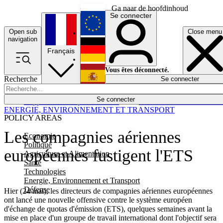
Ga naar de hoofdinhoud
Se connecter
Open sub
Close menu
English
navigation
Français
Deutsch
Vous êtes déconnecté.
Recherche
Se connecter
Español
Lumières éteintes
Se connecter
Rapporteur
Politique
Économie
Newsletters
Evénements
Em
ENERGIE, ENVIRONNEMENT ET TRANSPORT
POLICY AREAS
Les compagnies aériennes
Economie
Politique
européennes fustigent l'ETS
Agriculture et Alimentation
Santé
Technologies
Energie, Environnement et Transport
Défense
Hier (24 mai), les directeurs de compagnies aériennes européennes
ont lancé une nouvelle offensive contre le système européen
d'échange de quotas d'émission (ETS), quelques semaines avant la
mise en place d'un groupe de travail international dont l'objectif sera