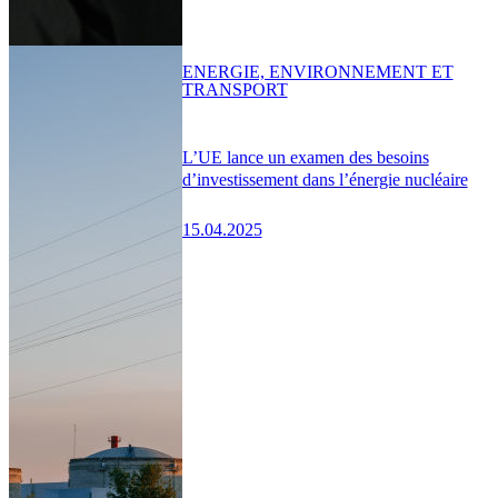
ENERGIE, ENVIRONNEMENT ET
TRANSPORT
L’UE lance un examen des besoins
d’investissement dans l’énergie nucléaire
15.04.2025