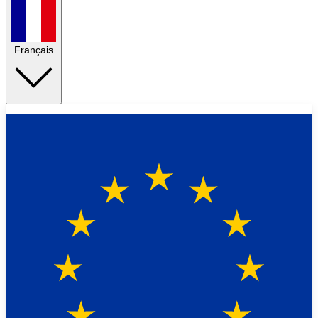
Français