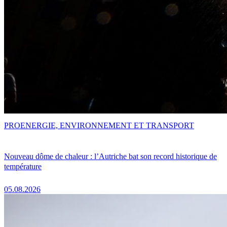
PRO
ENERGIE, ENVIRONNEMENT ET TRANSPORT
Nouveau dôme de chaleur : l’Autriche bat son record historique de
température
05.08.2026