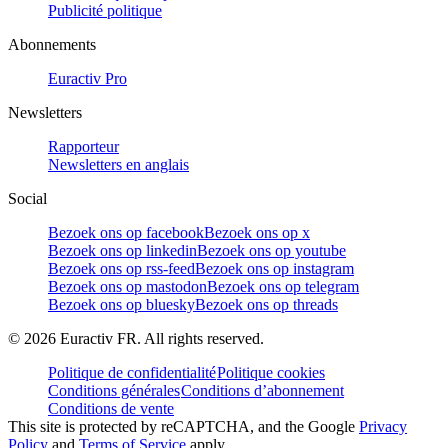
Publicité politique
Abonnements
Euractiv Pro
Newsletters
Rapporteur
Newsletters en anglais
Social
Bezoek ons op facebook
Bezoek ons op x
Bezoek ons op linkedin
Bezoek ons op youtube
Bezoek ons op rss-feed
Bezoek ons op instagram
Bezoek ons op mastodon
Bezoek ons op telegram
Bezoek ons op bluesky
Bezoek ons op threads
©
2026
Euractiv FR. All rights reserved.
Politique de confidentialité
Politique cookies
Conditions générales
Conditions d’abonnement
Conditions de vente
This site is protected by reCAPTCHA, and the Google
Privacy
Policy
and
Terms of Service
apply.