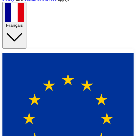
Français