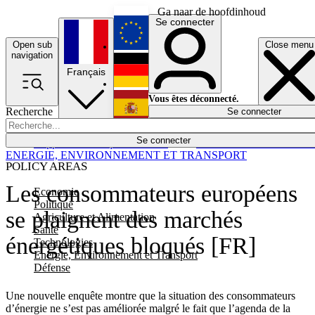
Ga naar de hoofdinhoud
Se connecter
Open sub
Close menu
English
navigation
Français
Deutsch
Vous êtes déconnecté.
Recherche
Se connecter
Español
Lumières éteintes
Se connecter
Rapporteur
Politique
Économie
Newsletters
Evénements
Em
ENERGIE, ENVIRONNEMENT ET TRANSPORT
POLICY AREAS
Les consommateurs européens
Economie
Politique
se plaignent des marchés
Agriculture et Alimentation
Santé
énergétiques bloqués [FR]
Technologies
Energie, Environnement et Transport
Défense
Une nouvelle enquête montre que la situation des consommateurs
d’énergie ne s’est pas améliorée malgré le fait que l’agenda de la