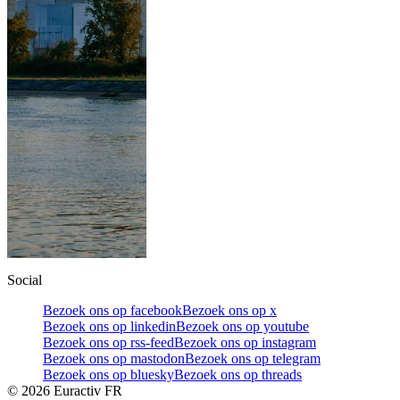
Social
Bezoek ons op facebook
Bezoek ons op x
Bezoek ons op linkedin
Bezoek ons op youtube
Bezoek ons op rss-feed
Bezoek ons op instagram
Bezoek ons op mastodon
Bezoek ons op telegram
Bezoek ons op bluesky
Bezoek ons op threads
©
2026
Euractiv FR