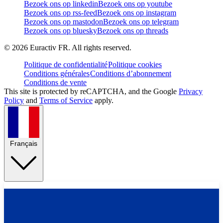
Bezoek ons op linkedin
Bezoek ons op youtube
Bezoek ons op rss-feed
Bezoek ons op instagram
Bezoek ons op mastodon
Bezoek ons op telegram
Bezoek ons op bluesky
Bezoek ons op threads
©
2026
Euractiv FR. All rights reserved.
Politique de confidentialité
Politique cookies
Conditions générales
Conditions d’abonnement
Conditions de vente
This site is protected by reCAPTCHA, and the Google
Privacy
Policy
and
Terms of Service
apply.
Français