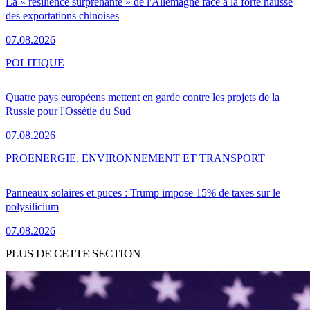
La « résilience surprenante » de l'Allemagne face à la forte hausse
des exportations chinoises
07.08.2026
POLITIQUE
Quatre pays européens mettent en garde contre les projets de la
Russie pour l'Ossétie du Sud
07.08.2026
PRO
ENERGIE, ENVIRONNEMENT ET TRANSPORT
Panneaux solaires et puces : Trump impose 15% de taxes sur le
polysilicium
07.08.2026
PLUS DE CETTE SECTION