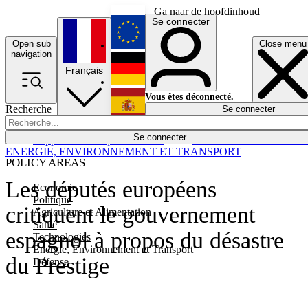
Ga naar de hoofdinhoud
Se connecter
Open sub
Close menu
English
navigation
Français
Deutsch
Vous êtes déconnecté.
Recherche
Se connecter
Español
Lumières éteintes
Se connecter
Rapporteur
Politique
Économie
Newsletters
Evénements
Em
ENERGIE, ENVIRONNEMENT ET TRANSPORT
POLICY AREAS
Les députés européens
Economie
Politique
critiquent le gouvernement
Agriculture et Alimentation
Santé
espagnol à propos du désastre
Technologies
Energie, Environnement et Transport
du Prestige
Défense