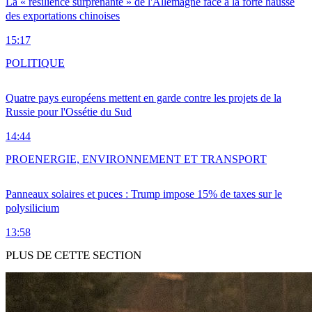
La « résilience surprenante » de l'Allemagne face à la forte hausse
des exportations chinoises
15:17
POLITIQUE
Quatre pays européens mettent en garde contre les projets de la
Russie pour l'Ossétie du Sud
14:44
PRO
ENERGIE, ENVIRONNEMENT ET TRANSPORT
Panneaux solaires et puces : Trump impose 15% de taxes sur le
polysilicium
13:58
PLUS DE CETTE SECTION