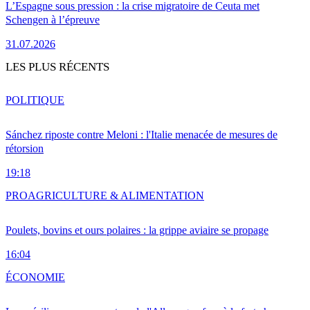
L’Espagne sous pression : la crise migratoire de Ceuta met
Schengen à l’épreuve
31.07.2026
LES PLUS RÉCENTS
POLITIQUE
Sánchez riposte contre Meloni : l'Italie menacée de mesures de
rétorsion
19:18
PRO
AGRICULTURE & ALIMENTATION
Poulets, bovins et ours polaires : la grippe aviaire se propage
16:04
ÉCONOMIE