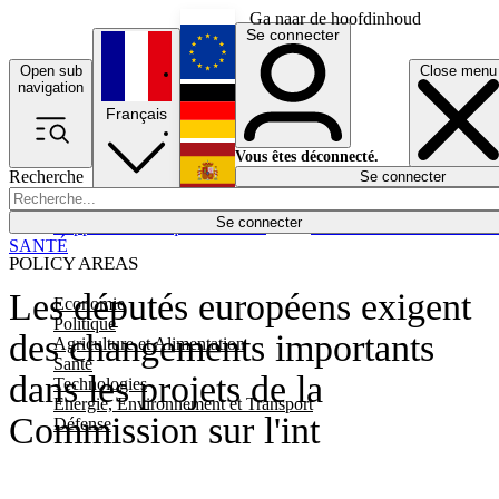
Ga naar de hoofdinhoud
Se connecter
Open sub
Close menu
English
navigation
Français
Deutsch
Vous êtes déconnecté.
Recherche
Se connecter
Español
Lumières éteintes
Se connecter
Rapporteur
Politique
Économie
Newsletters
Evénements
Em
SANTÉ
POLICY AREAS
Les députés européens exigent
Economie
Politique
des changements importants
Agriculture et Alimentation
Santé
dans les projets de la
Technologies
Energie, Environnement et Transport
Commission sur l'int
Défense