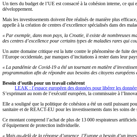
Un tiers du budget de l’UE est consacré à la cohésion interne, ce qui en
développement.
Mais les investissements doivent être réalisés de manière plus efficace,
appelle à la création de centres d’excellence spécialisés dans des mala
« Par exemple, dans mon pays, la Croatie, il existe de nombreuses ma
des centres d’excellence pour certains types de maladies rares qui co
Un autre domaine critique est la lutte contre le phénomène de fuite des
l’Europe occidentale, par manques d’incitations à rester dans leur pays
« La pandémie de Covid-19 a été un tournant en matière d’investissem
programmation afin de répondre aux besoins des citoyens européens e
Besoin d’outils pour un travail cohérent
LEAK : l’espace européen des données pour libérer les données
S’exprimant au nom de l’exécutif européen, la commissaire à l’Innova
Elle a souligné que la politique de cohésion a été un outil puissant po
sanitaire et de REACT-EU pour les investissements dans les soins de 
Ce montant comprend l’achat de plus de 13 000 respirateurs artificiels et
d’équipement de protection individuelle.
« Mais au-delà de la réponse d’urgence, l’Europe a besoin d’un investi