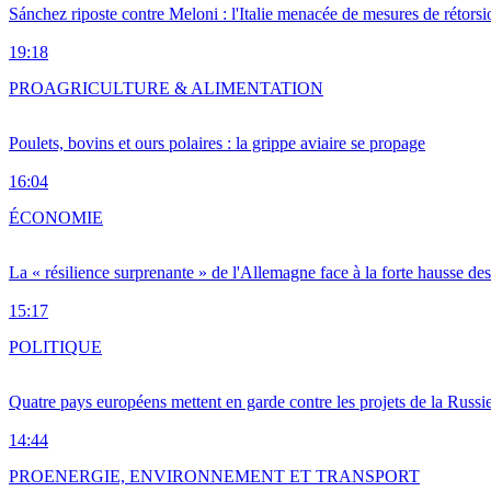
Sánchez riposte contre Meloni : l'Italie menacée de mesures de rétorsi
19:18
PRO
AGRICULTURE & ALIMENTATION
Poulets, bovins et ours polaires : la grippe aviaire se propage
16:04
ÉCONOMIE
La « résilience surprenante » de l'Allemagne face à la forte hausse de
15:17
POLITIQUE
Quatre pays européens mettent en garde contre les projets de la Russi
14:44
PRO
ENERGIE, ENVIRONNEMENT ET TRANSPORT