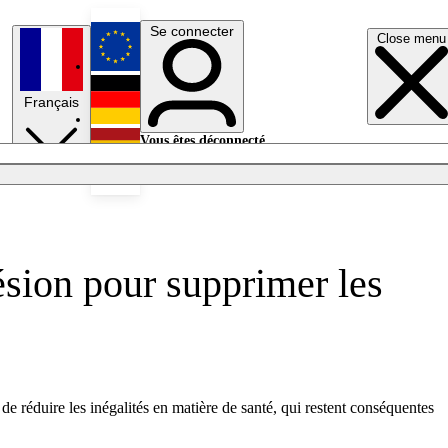
Se connecter
Close menu
English
Français
Deutsch
Vous êtes déconnecté.
Se connecter
Español
Lumières éteintes
ésion pour supprimer les
e réduire les inégalités en matière de santé, qui restent conséquentes