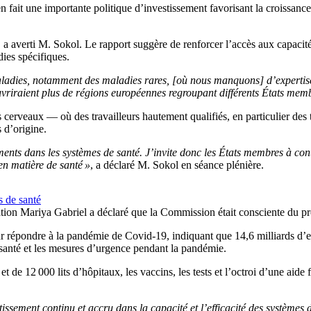
 fait une importante politique d’investissement favorisant la croissance 
 a averti M. Sokol. Le rapport suggère de renforcer l’accès aux capacités
dies spécifiques.
ladies, notamment des maladies rares, [où nous manquons] d’expertise 
uvriraient plus de régions européennes regroupant différents États mem
 cerveaux — où des travailleurs hautement qualifiés, en particulier des tr
 d’origine.
ents dans les systèmes de santé. J’invite donc les États membres à con
n matière de santé »
, a déclaré M. Sokol en séance plénière.
 de santé
tion Mariya Gabriel a déclaré que la Commission était consciente du pr
ur répondre à la pandémie de Covid-19, indiquant que 14,6 milliards d’eu
santé et les mesures d’urgence pendant la pandémie.
 de 12 000 lits d’hôpitaux, les vaccins, les tests et l’octroi d’une aide f
ssement continu et accru dans la capacité et l’efficacité des systèmes d