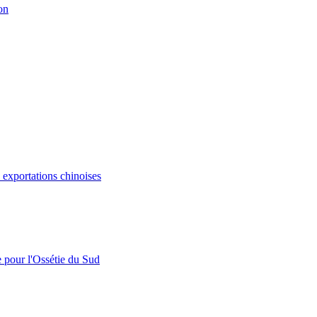
on
s exportations chinoises
e pour l'Ossétie du Sud