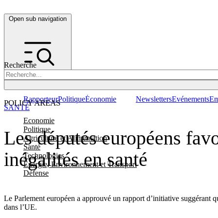
Open sub navigation
Recherche
Rapporteur
Politique
Économie
Newsletters
Evénements
Em
POLICY AREAS
SANTÉ
Economie
Politique
Les députés européens favor
Agriculture et Alimentation
Santé
inégalités en santé
Technologies
Energie, Environnement et Transport
Défense
Le Parlement européen a approuvé un rapport d’initiative suggérant que
dans l’UE.