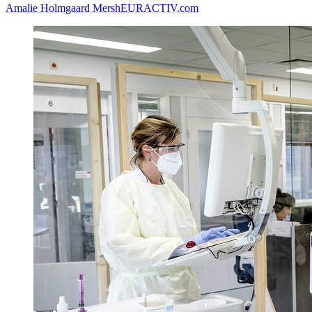
Amalie Holmgaard Mersh
EURACTIV.com