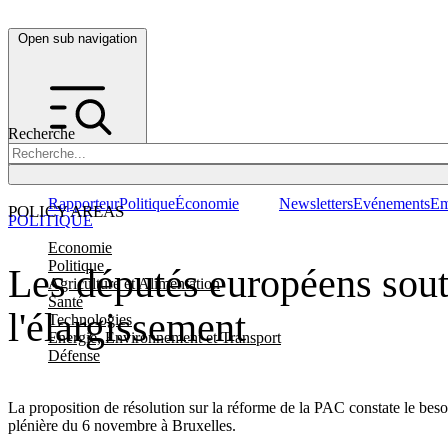
Open sub navigation
Recherche
Rapporteur
Politique
Économie
Newsletters
Evénements
Em
POLICY AREAS
POLITIQUE
Economie
Politique
Les députés européens sout
Agriculture et Alimentation
Santé
l'élargissement
Technologies
Energie, Environnement et Transport
Défense
La proposition de résolution sur la réforme de la PAC constate le besoi
plénière du 6 novembre à Bruxelles.