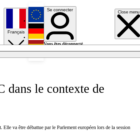
Se connecter
Close menu
English
Français
Deutsch
Vous êtes déconnecté.
Se connecter
Español
Lumières éteintes
C dans le contexte de
. Elle va être débattue par le Parlement européen lors de la session