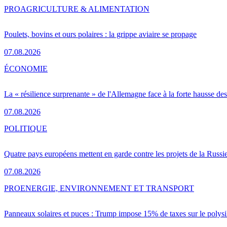
PRO
AGRICULTURE & ALIMENTATION
Poulets, bovins et ours polaires : la grippe aviaire se propage
07.08.2026
ÉCONOMIE
La « résilience surprenante » de l'Allemagne face à la forte hausse de
07.08.2026
POLITIQUE
Quatre pays européens mettent en garde contre les projets de la Russi
07.08.2026
PRO
ENERGIE, ENVIRONNEMENT ET TRANSPORT
Panneaux solaires et puces : Trump impose 15% de taxes sur le polysi