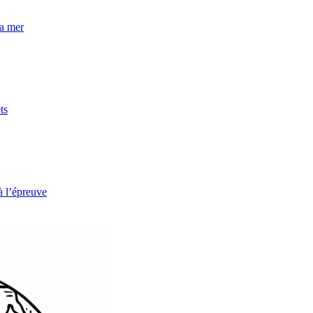
la mer
ts
à l’épreuve