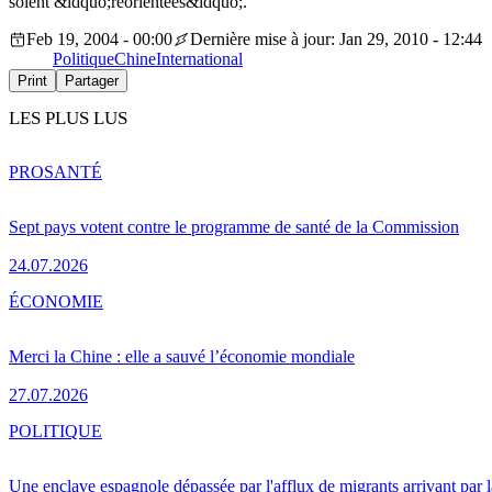
soient &ldquo;réorientées&ldquo;.
Feb 19, 2004 - 00:00
Dernière mise à jour: Jan 29, 2010 - 12:44
Politique
Chine
International
Print
Partager
LES PLUS LUS
PRO
SANTÉ
Sept pays votent contre le programme de santé de la Commission
24.07.2026
ÉCONOMIE
Merci la Chine : elle a sauvé l’économie mondiale
27.07.2026
POLITIQUE
Une enclave espagnole dépassée par l'afflux de migrants arrivant par 