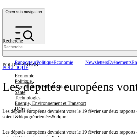
Open sub navigation
Recherche
Rapporteur
Politique
Économie
Newsletters
Evénements
Em
POLICY AREAS
POLITIQUE
Economie
Politique
Les députés européens vont
Agriculture et Alimentation
Santé
Technologies
Energie, Environnement et Transport
Défense
Les députés européens devraient voter le 19 février sur deux rapports 
soient &ldquo;réorientées&ldquo;.
Les députés européens devraient voter le 19 février sur deux rapports