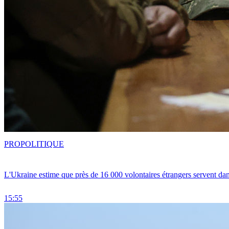
PRO
POLITIQUE
L'Ukraine estime que près de 16 000 volontaires étrangers servent da
15:55