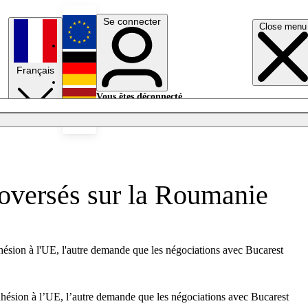
Se connecter
Close menu
English
Français
Deutsch
Vous êtes déconnecté.
Se connecter
Español
Lumières éteintes
roversés sur la Roumanie
dhésion à l'UE, l'autre demande que les négociations avec Bucarest
adhésion à l’UE, l’autre demande que les négociations avec Bucarest