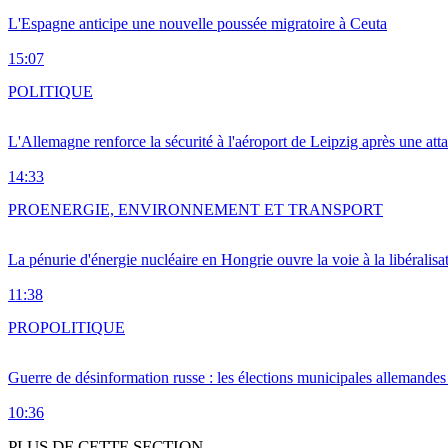
L'Espagne anticipe une nouvelle poussée migratoire à Ceuta
15:07
POLITIQUE
L'Allemagne renforce la sécurité à l'aéroport de Leipzig après une at
14:33
PRO
ENERGIE, ENVIRONNEMENT ET TRANSPORT
La pénurie d'énergie nucléaire en Hongrie ouvre la voie à la libéralis
11:38
PRO
POLITIQUE
Guerre de désinformation russe : les élections municipales allemandes 
10:36
PLUS DE CETTE SECTION