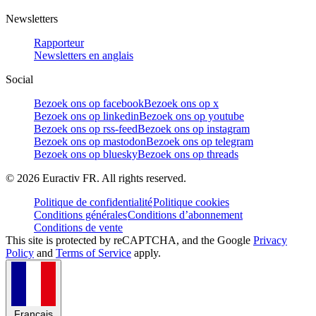
Newsletters
Rapporteur
Newsletters en anglais
Social
Bezoek ons op facebook
Bezoek ons op x
Bezoek ons op linkedin
Bezoek ons op youtube
Bezoek ons op rss-feed
Bezoek ons op instagram
Bezoek ons op mastodon
Bezoek ons op telegram
Bezoek ons op bluesky
Bezoek ons op threads
©
2026
Euractiv FR. All rights reserved.
Politique de confidentialité
Politique cookies
Conditions générales
Conditions d’abonnement
Conditions de vente
This site is protected by reCAPTCHA, and the Google
Privacy
Policy
and
Terms of Service
apply.
Français