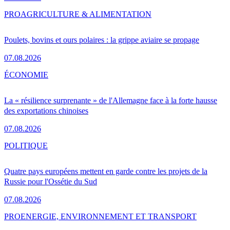
PRO
AGRICULTURE & ALIMENTATION
Poulets, bovins et ours polaires : la grippe aviaire se propage
07.08.2026
ÉCONOMIE
La « résilience surprenante » de l'Allemagne face à la forte hausse
des exportations chinoises
07.08.2026
POLITIQUE
Quatre pays européens mettent en garde contre les projets de la
Russie pour l'Ossétie du Sud
07.08.2026
PRO
ENERGIE, ENVIRONNEMENT ET TRANSPORT