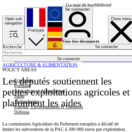
Ga naar de hoofdinhoud
Se connecter
Open sub
Close menu
English
navigation
Français
Deutsch
Vous êtes déconnecté.
Recherche
Se connecter
Español
Lumières éteintes
Se connecter
Rapporteur
Politique
Économie
Newsletters
Evénements
Em
AGRICULTURE & ALIMENTATION
POLICY AREAS
Les députés soutiennent les
Economie
Politique
petites exploitations agricoles et
Agriculture et Alimentation
Santé
plafonnent les aides
Technologies
Energie, Environnement et Transport
Défense
La commission Agriculture du Parlement européen a décidé de
limiter les subventions de la PAC à 300 000 euros par exploitation.